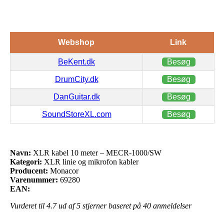
Webshop
Link
BeKent.dk
Besøg
DrumCity.dk
Besøg
DanGuitar.dk
Besøg
SoundStoreXL.com
Besøg
Navn:
XLR kabel 10 meter – MECR-1000/SW
Kategori:
XLR linie og mikrofon kabler
Producent:
Monacor
Varenummer:
69280
EAN:
Vurderet til
4.7
ud af 5 stjerner baseret på
40
anmeldelser