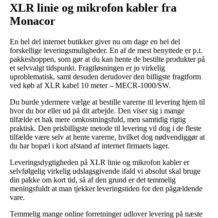
XLR linie og mikrofon kabler fra
Monacor
En hel del internet butikker giver nu om dage en hel del
forskellige leveringsmuligheder. En af de mest benyttede er p.t.
pakkeshoppen, som gør at du kan hente de bestilte produkter på
et selvvalgt tidspunkt. Fragtløsningen er jo virkelig
uproblematisk, samt desuden derudover den billigste fragtform
ved køb af XLR kabel 10 meter – MECR-1000/SW.
Du burde ydermere vælge at bestille varerne til levering hjem til
hvor du bor eller ud på dit arbejde. Den viser sig i mange
tilfælde et hak mere omkostningsfuld, men samtidig rigtig
praktisk. Den prisbilligste metode til levering vil dog i de fleste
tilfælde være selv at hente varerne, hvilket dog nødvendiggør at
du har bopæl i kort afstand af internet firmaets lager.
Leveringsdygtigheden på XLR linie og mikrofon kabler er
selvfølgelig virkelig udslagsgivende ifald vi absolut skal bruge
din pakke om kort tid, så af den grund er det temmelig
meningsfuldt at man tjekker leveringstiden for den pågældende
vare.
Temmelig mange online forretninger udlover levering på næste