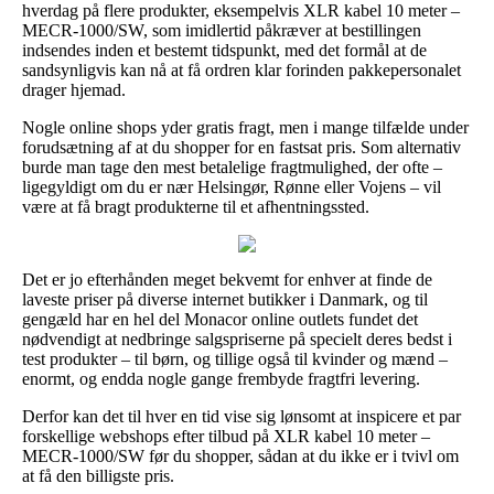
hverdag på flere produkter, eksempelvis XLR kabel 10 meter –
MECR-1000/SW, som imidlertid påkræver at bestillingen
indsendes inden et bestemt tidspunkt, med det formål at de
sandsynligvis kan nå at få ordren klar forinden pakkepersonalet
drager hjemad.
Nogle online shops yder gratis fragt, men i mange tilfælde under
forudsætning af at du shopper for en fastsat pris. Som alternativ
burde man tage den mest betalelige fragtmulighed, der ofte –
ligegyldigt om du er nær Helsingør, Rønne eller Vojens – vil
være at få bragt produkterne til et afhentningssted.
Det er jo efterhånden meget bekvemt for enhver at finde de
laveste priser på diverse internet butikker i Danmark, og til
gengæld har en hel del Monacor online outlets fundet det
nødvendigt at nedbringe salgspriserne på specielt deres bedst i
test produkter – til børn, og tillige også til kvinder og mænd –
enormt, og endda nogle gange frembyde fragtfri levering.
Derfor kan det til hver en tid vise sig lønsomt at inspicere et par
forskellige webshops efter tilbud på XLR kabel 10 meter –
MECR-1000/SW før du shopper, sådan at du ikke er i tvivl om
at få den billigste pris.