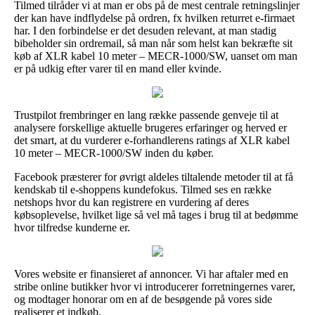
Tilmed tilråder vi at man er obs på de mest centrale retningslinjer
der kan have indflydelse på ordren, fx hvilken returret e-firmaet
har. I den forbindelse er det desuden relevant, at man stadig
bibeholder sin ordremail, så man når som helst kan bekræfte sit
køb af XLR kabel 10 meter – MECR-1000/SW, uanset om man
er på udkig efter varer til en mand eller kvinde.
Trustpilot frembringer en lang række passende genveje til at
analysere forskellige aktuelle brugeres erfaringer og herved er
det smart, at du vurderer e-forhandlerens ratings af XLR kabel
10 meter – MECR-1000/SW inden du køber.
Facebook præsterer for øvrigt aldeles tiltalende metoder til at få
kendskab til e-shoppens kundefokus. Tilmed ses en række
netshops hvor du kan registrere en vurdering af deres
købsoplevelse, hvilket lige så vel må tages i brug til at bedømme
hvor tilfredse kunderne er.
Vores website er finansieret af annoncer. Vi har aftaler med en
stribe online butikker hvor vi introducerer forretningernes varer,
og modtager honorar om en af de besøgende på vores side
realiserer et indkøb.