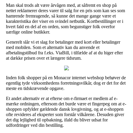
Man skal trods alt være årvågen med, at såfremt en shop på
nettet reklamerer deres varer til salg for en pris som kan ses som
hamrende fremragende, så kunne det mange gange være et
karakteristika der viser en svindel netbutik. Kortbestillinger er i
hvert fald en del af en orden, som begunstiger folk overfor
uærlige online butikker.
Generelt slår vi et slag for betalinger med kort eller betalinger
med mobilen. Som et alternativ kan du anvende et
afbetalingstilbud fra f.eks. ViaBill, i tilfælde af at du higer efter
at dække prisen over et længere tidsrum.
Inden folk shopper på en Monacor internet webshop behøver de
egentlig tyde virksomhedens forretningsvilkår, dog er det for det
meste en tidskrævende opgave.
Et andet alternativ er at efterse om e-firmaet er medlem af e-
mærke ordningen, eftersom det burde være et fingerpeg om at e-
shoppen opfylder gældende dansk lovgivning, og at e-shoppen
ofte revideres af eksperter som forstår vilkårene. Desuden giver
det dig lejlighed til opbakning, ifald du bliver udsat for
udfordringer ved din bestilling.