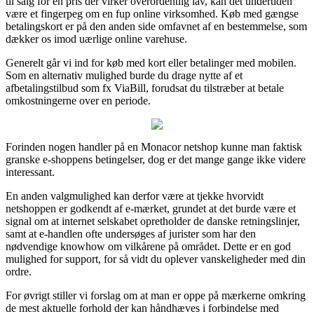
til salg for en pris der virker overordentlig lav, kan det undertiden
være et fingerpeg om en fup online virksomhed. Køb med gængse
betalingskort er på den anden side omfavnet af en bestemmelse, som
dækker os imod uærlige online varehuse.
Generelt går vi ind for køb med kort eller betalinger med mobilen.
Som en alternativ mulighed burde du drage nytte af et
afbetalingstilbud som fx ViaBill, forudsat du tilstræber at betale
omkostningerne over en periode.
Forinden nogen handler på en Monacor netshop kunne man faktisk
granske e-shoppens betingelser, dog er det mange gange ikke videre
interessant.
En anden valgmulighed kan derfor være at tjekke hvorvidt
netshoppen er godkendt af e-mærket, grundet at det burde være et
signal om at internet selskabet opretholder de danske retningslinjer,
samt at e-handlen ofte undersøges af jurister som har den
nødvendige knowhow om vilkårene på området. Dette er en god
mulighed for support, for så vidt du oplever vanskeligheder med din
ordre.
For øvrigt stiller vi forslag om at man er oppe på mærkerne omkring
de mest aktuelle forhold der kan håndhæves i forbindelse med