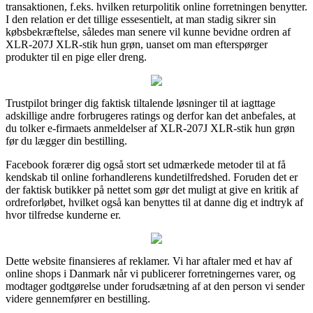
transaktionen, f.eks. hvilken returpolitik online forretningen benytter.
I den relation er det tillige essesentielt, at man stadig sikrer sin
købsbekræftelse, således man senere vil kunne bevidne ordren af
XLR-207J XLR-stik hun grøn, uanset om man efterspørger
produkter til en pige eller dreng.
Trustpilot bringer dig faktisk tiltalende løsninger til at iagttage
adskillige andre forbrugeres ratings og derfor kan det anbefales, at
du tolker e-firmaets anmeldelser af XLR-207J XLR-stik hun grøn
før du lægger din bestilling.
Facebook forærer dig også stort set udmærkede metoder til at få
kendskab til online forhandlerens kundetilfredshed. Foruden det er
der faktisk butikker på nettet som gør det muligt at give en kritik af
ordreforløbet, hvilket også kan benyttes til at danne dig et indtryk af
hvor tilfredse kunderne er.
Dette website finansieres af reklamer. Vi har aftaler med et hav af
online shops i Danmark når vi publicerer forretningernes varer, og
modtager godtgørelse under forudsætning af at den person vi sender
videre gennemfører en bestilling.