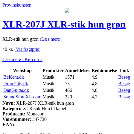
Provinskunsten
XLR-207J XLR-stik hun grøn
XLR-stik hun grøn
(Læs mere)
40
kr.
(Vis fragtpris)
Læs mere »
Køb nu »
Webshop
Produkter
Anmeldelser
Bedømmelse
Link
BeKent.dk
Musik
1571
4,9
Besøg
DrumCity.dk
Musik
73
4,8
Besøg
DanGuitar.dk
Musik
466
4,8
Besøg
SoundStoreXL.com
Musik
229
4,7
Besøg
Navn:
XLR-207J XLR-stik hun grøn
Kategori:
XLR stik Hun til kabel
Producent:
Monacor
Varenummer:
347730
EAN: