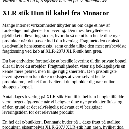
Vurderet til
4.8
ud af 5 stjerner baseret på
18
anmeldelser
XLR stik Hun til kabel fra Monacor
Mange internet virksomheder tilbyder nu om dage et hav af
forskellige muligheder for levering. Den mest benyttede er i
øjeblikket udleveringssteder, hvor du så nemt kan hente dine nye
produkter når det passer ind i din hverdag. Fragtmetoden er altså
usædvanlig hensigtsmæssig, samt endda tillige den mest prisbevidste
fragtløsning ved køb af XLR-207J XLR-stik hun grøn.
Du bør endvidere foretrække at bestille levering til din private bopæl
eller til hvor du arbejder. Fragtmuligheden viser sig beklageligvis en
kende mere pebret, men tillige rigtig smertefri. Den prisbilligste
leveringsversion kan ikke modsiges at være selv at hente
produkterne, hvilket forudsætter at du opholder dig nær online
shoppens bopæl.
Antal dages levering på XLR stik Hun til kabel kan i nogle tilfælde
være meget afgørende når vi behøver dine nye produkter fluks, og
af den grund er det selvfølgelig relevant at vi besigtiger
leveringstiden for det relevante produkt.
En hel del e-butikker i Danmark byder på 1 dags fragt på utallige
produkter, eksempelvis XLR-207J XLR-stik hun grøn, hvilket dog