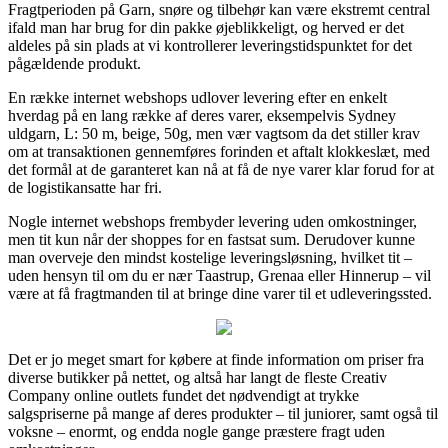
Fragtperioden på Garn, snøre og tilbehør kan være ekstremt central
ifald man har brug for din pakke øjeblikkeligt, og herved er det
aldeles på sin plads at vi kontrollerer leveringstidspunktet for det
pågældende produkt.
En række internet webshops udlover levering efter en enkelt
hverdag på en lang række af deres varer, eksempelvis Sydney
uldgarn, L: 50 m, beige, 50g, men vær vagtsom da det stiller krav
om at transaktionen gennemføres forinden et aftalt klokkeslæt, med
det formål at de garanteret kan nå at få de nye varer klar forud for at
de logistikansatte har fri.
Nogle internet webshops frembyder levering uden omkostninger,
men tit kun når der shoppes for en fastsat sum. Derudover kunne
man overveje den mindst kostelige leveringsløsning, hvilket tit –
uden hensyn til om du er nær Taastrup, Grenaa eller Hinnerup – vil
være at få fragtmanden til at bringe dine varer til et udleveringssted.
Det er jo meget smart for købere at finde information om priser fra
diverse butikker på nettet, og altså har langt de fleste Creativ
Company online outlets fundet det nødvendigt at trykke
salgspriserne på mange af deres produkter – til juniorer, samt også til
voksne – enormt, og endda nogle gange præstere fragt uden