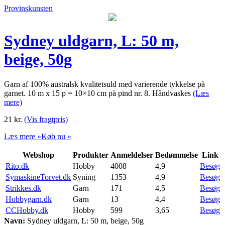
Provinskunsten
Sydney uldgarn, L: 50 m,
beige, 50g
Garn af 100% australsk kvalitetsuld med varierende tykkelse på
garnet. 10 m x 15 p = 10×10 cm på pind nr. 8. Håndvaskes
(Læs
mere)
21
kr.
(Vis fragtpris)
Læs mere »
Køb nu »
Webshop
Produkter
Anmeldelser
Bedømmelse
Link
Rito.dk
Hobby
4008
4,9
Besøg
SymaskineTorvet.dk
Syning
1353
4,9
Besøg
Strikkes.dk
Garn
171
4,5
Besøg
Hobbygarn.dk
Garn
13
4,4
Besøg
CCHobby.dk
Hobby
599
3,65
Besøg
Navn:
Sydney uldgarn, L: 50 m, beige, 50g