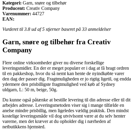
Kategori:
Garn, snøre og tilbehør
Producent:
Creativ Company
Varenummer:
44727
EAN:
Vurderet til
3.8
ud af 5 stjerner baseret på
33
anmeldelser
Garn, snøre og tilbehør fra Creativ
Company
Flere online virksomheder giver nu diverse forskellige
leveringsmidler. En der er meget populær er i dag at få bragt ordren
til en pakkeshop, hvor du så nemt kan hente de nyindkøbte varer
den dag der passer dig. Fragtmuligheden er jo rigtig ligetil, og endda
ydermere den prisbilligste fragtmulighed ved køb af Sydney
uldgarn, L: 50 m, beige, 50g.
Du kunne også påtænke at bestille levering til din adresse eller til dit
arbejdes adresse. Leveringsmetoden viser sig i mange tilfælde en
anelse mindre prisbillig, men ligeledes vældig praktisk. Den mindst
kostelige leveringsmåde vil dog utvivlsomt være at du selv henter
varerne, men det kræver at du opholder dig i nærheden af
netbutikkens hjemsted.