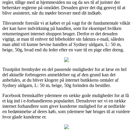
regler, tillige med at hjemmesiden nu og da ses til af jurister der
behersker reglerne på området. Desuden giver det dig genvej til at
blive assisteret, når du møder besvær med dit indkøb.
Tilsvarende foreslår vi at køber er på vagt for de fundamentale vilkår
der kan have indvirkning på handlen, som for eksempel hvilken
returneringsret internet shoppen bruger. Derfor er det desuden
vigtigt, at man til enhver tid bibeholder sin faktura e-mail, således
man altid vil kunne bevise handlen af Sydney uldgarn, L: 50 m,
beige, 50g, hvad end du leder efter en vare til en pige eller dreng.
Trustpilot frembyder en del passende muligheder for at læse en hel
del aktuelle forbrugeres anmeldelser og af den grund kan det
anbefales, at du bliver klogere på internet butikkens omtaler af
Sydney uldgarn, L: 50 m, beige, 50g forinden du bestiller.
Facebook fremskaffer ydermere en række gode muligheder for at få
et kig ind i e-forhandlerens popularitet. Derudover ser vi en række
internet forhandlere som giver kunderne mulighed for at nedfælde
en bedømmelse af deres køb, som ydermere bør bruges til at vurdere
hvor glade kunderne er.