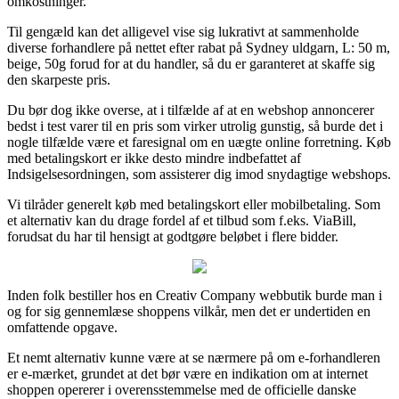
omkostninger.
Til gengæld kan det alligevel vise sig lukrativt at sammenholde
diverse forhandlere på nettet efter rabat på Sydney uldgarn, L: 50 m,
beige, 50g forud for at du handler, så du er garanteret at skaffe sig
den skarpeste pris.
Du bør dog ikke overse, at i tilfælde af at en webshop annoncerer
bedst i test varer til en pris som virker utrolig gunstig, så burde det i
nogle tilfælde være et faresignal om en uægte online forretning. Køb
med betalingskort er ikke desto mindre indbefattet af
Indsigelsesordningen, som assisterer dig imod snydagtige webshops.
Vi tilråder generelt køb med betalingskort eller mobilbetaling. Som
et alternativ kan du drage fordel af et tilbud som f.eks. ViaBill,
forudsat du har til hensigt at godtgøre beløbet i flere bidder.
Inden folk bestiller hos en Creativ Company webbutik burde man i
og for sig gennemlæse shoppens vilkår, men det er undertiden en
omfattende opgave.
Et nemt alternativ kunne være at se nærmere på om e-forhandleren
er e-mærket, grundet at det bør være en indikation om at internet
shoppen opererer i overensstemmelse med de officielle danske