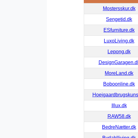
Mostersskur.dk
Sengetid.dk
ESfurniture.dk
LuxoLiving.dk
Lepong.dk
DesignGaragen.d
MoreLand.dk
Boboonline.dk
Hoejgaardbrugskuns
Illux.dk
RAW58.dk
BedreNætter.dk
Bydahlliving.dk