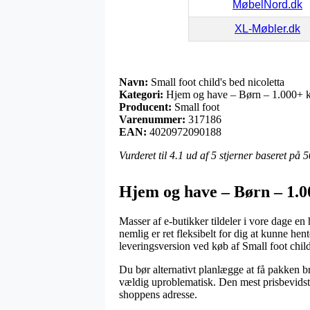
MøbelNord.dk
XL-Møbler.dk
Navn:
Small foot child's bed nicoletta
Kategori:
Hjem og have – Børn – 1.000+ k
Producent:
Small foot
Varenummer:
317186
EAN:
4020972090188
Vurderet til
4.1
ud af 5 stjerner baseret på
5
Hjem og have – Børn – 1.00
Masser af e-butikker tildeler i vore dage en
nemlig er ret fleksibelt for dig at kunne hen
leveringsversion ved køb af Small foot child
Du bør alternativt planlægge at få pakken bra
vældig uproblematisk. Den mest prisbevidste
shoppens adresse.