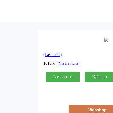
(Læs mere)
1015
kr.
(Vis fragtpris)
Læs mere »
Køb nu »
Webshop