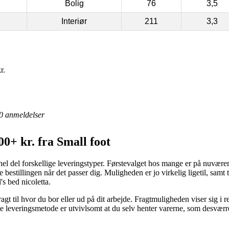
Bolig
76
3,5
Interiør
211
3,3
r.
0
anmeldelser
0+ kr. fra Small foot
 hel del forskellige leveringstyper. Førstevalget hos mange er på nuvære
te bestillingen når det passer dig. Muligheden er jo virkelig ligetil, samt
's bed nicoletta.
gt til hvor du bor eller ud på dit arbejde. Fragtmuligheden viser sig i r
 leveringsmetode er utvivlsomt at du selv henter varerne, som desværre 