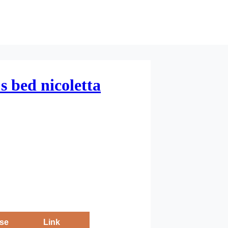
's bed nicoletta
se
Link