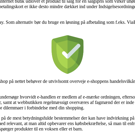
rnet butik udlover et produkt til salg for en salgspris som virker uhørt 
talingskort er ikke desto mindre dækket ind under Indsigelsesordninge
y. Som alternativ bør du bruge en løsning på afbetaling som f.eks. ViaB
shop på nettet behøver de utvivlsomt overveje e-shoppens handelsvilkår,
ndersøge hvorvidt e-handlen er medlem af e-mærke ordningen, eftersom
gler, samt at webbutikken regelmæssigt overværes af fagmænd der er inde 
 for dilemmaer i forbindelse med din shopping.
på de mest betydningsfulde bestemmelser der kan have indvirkning på kø
med relevant, at man altid opbevarer ens købsbekræftelse, så man til enh
spørger produkter til en voksen eller et barn.