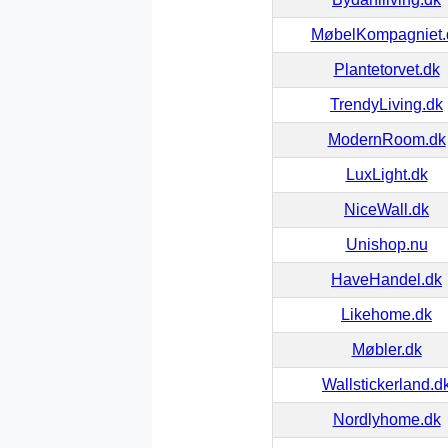
MøbelKompagniet.
Plantetorvet.dk
TrendyLiving.dk
ModernRoom.dk
LuxLight.dk
NiceWall.dk
Unishop.nu
HaveHandel.dk
Likehome.dk
Møbler.dk
Wallstickerland.d
Nordlyhome.dk