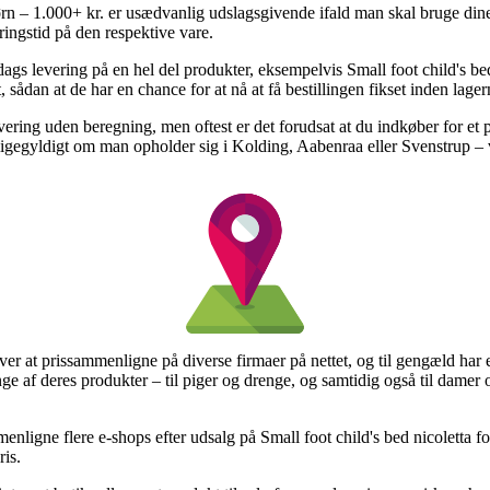
 – 1.000+ kr. er usædvanlig udslagsgivende ifald man skal bruge dine 
ringstid på den respektive vare.
ags levering på en hel del produkter, eksempelvis Small foot child's bed
, sådan at de har en chance for at nå at få bestillingen fikset inden lage
evering uden beregning, men oftest er det forudsat at du indkøber for et
 ligegyldigt om man opholder sig i Kolding, Aabenraa eller Svenstrup – v
hver at prissammenligne på diverse firmaer på nettet, og til gengæld har
ange af deres produkter – til piger og drenge, og samtidig også til damer
menligne flere e-shops efter udsalg på Small foot child's bed nicoletta f
ris.