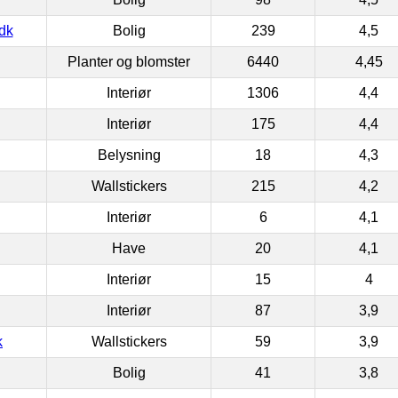
dk
Bolig
239
4,5
Planter og blomster
6440
4,45
Interiør
1306
4,4
Interiør
175
4,4
Belysning
18
4,3
Wallstickers
215
4,2
Interiør
6
4,1
Have
20
4,1
Interiør
15
4
Interiør
87
3,9
k
Wallstickers
59
3,9
Bolig
41
3,8