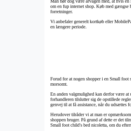
Man bør dog være årvågen med, at hvis en inte
om en fup internet shop. Køb med gængse be
forretninger.
Vi anbefaler generelt kortkøb eller MobilePa
en længere periode.
Forud for at nogen shopper i en Small foot 
morsomt.
En anden valgmulighed kan derfor være at u
forhandleren tilslutter sig de opstillede re
genvej til at få assistance, når du udsættes
Herudover tilråder vi at man er opmærksom 
shoppen bruger. På grund af dette er det til
Small foot child's bed nicoletta, om du efter