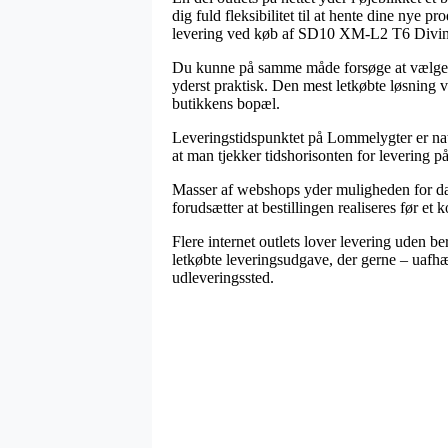
dig fuld fleksibilitet til at hente dine nye 
levering ved køb af SD10 XM-L2 T6 Divi
Du kunne på samme måde forsøge at vælge at 
yderst praktisk. Den mest letkøbte løsning vi
butikkens bopæl.
Leveringstidspunktet på Lommelygter er natu
at man tjekker tidshorisonten for levering
Masser af webshops yder muligheden for d
forudsætter at bestillingen realiseres før e
Flere internet outlets lover levering uden 
letkøbte leveringsudgave, der gerne – uafhæng
udleveringssted.