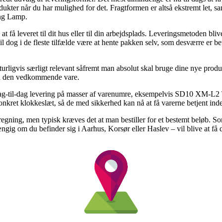
produkter når du har mulighed for det. Fragtformen er altså ekstremt let, 
ng Lamp.
få leveret til dit hus eller til din arbejdsplads. Leveringsmetoden bli
l dog i de fleste tilfælde være at hente pakken selv, som desværre er bet
rligvis særligt relevant såfremt man absolut skal bruge dine nye produ
 på den vedkommende vare.
ag-til-dag levering på masser af varenumre, eksempelvis SD10 XM-L2
t konkret klokkeslæt, så de med sikkerhed kan nå at få varerne betjent in
beregning, men typisk kræves det at man bestiller for et bestemt beløb.
ig om du befinder sig i Aarhus, Korsør eller Haslev – vil blive at få dem