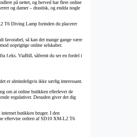
ndlere på nettet, og herved har flere online
 herrer og damer – drastisk, og endda nogle
XM-L2 T6 Diving Lamp forinden du placerer
ssalt favorabel, så kan det mange gange være
imod uoprigtige online selskaber.
a f.eks. ViaBill, såfremt du ser en fordel i
t er almindeligvis ikke særlig interessant.
ng om at online butikken efterlever de
dende regulativer. Desuden giver det dig
t internet butikken bruger. I den
unne eftervise ordren af SD10 XM-L2 T6