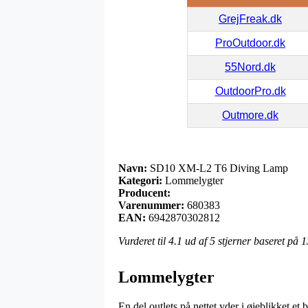
GrejFreak.dk
ProOutdoor.dk
55Nord.dk
OutdoorPro.dk
Outmore.dk
Navn:
SD10 XM-L2 T6 Diving Lamp
Kategori:
Lommelygter
Producent:
Varenummer:
680383
EAN:
6942870302812
Vurderet til
4.1
ud af 5 stjerner baseret på
1
Lommelygter
En del outlets på nettet yder i øjeblikket et 