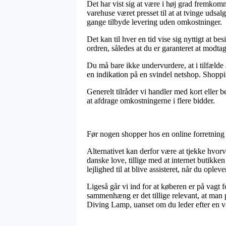
Det har vist sig at være i høj grad fremkomm
varehuse været presset til at at tvinge udsal
gange tilbyde levering uden omkostninger.
Det kan til hver en tid vise sig nyttigt at
ordren, således at du er garanteret at modtag
Du må bare ikke undervurdere, at i tilfælde 
en indikation på en svindel netshop. Shoppin
Generelt tilråder vi handler med kort eller 
at afdrage omkostningerne i flere bidder.
Før nogen shopper hos en online forretning 
Alternativet kan derfor være at tjekke hvor
danske love, tillige med at internet butikk
lejlighed til at blive assisteret, når du opl
Ligeså går vi ind for at køberen er på vagt f
sammenhæng er det tillige relevant, at man
Diving Lamp, uanset om du leder efter en var