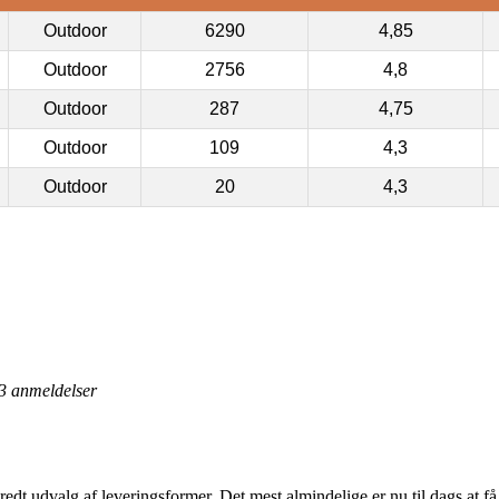
Outdoor
6290
4,85
Outdoor
2756
4,8
Outdoor
287
4,75
Outdoor
109
4,3
Outdoor
20
4,3
3
anmeldelser
bredt udvalg af leveringsformer. Det mest almindelige er nu til dags at få 