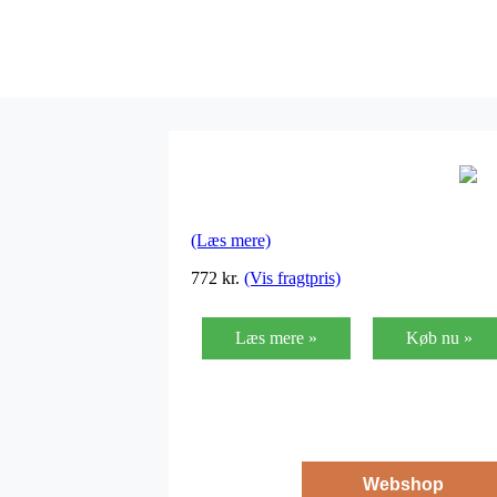
(Læs mere)
772
kr.
(Vis fragtpris)
Læs mere »
Køb nu »
Webshop