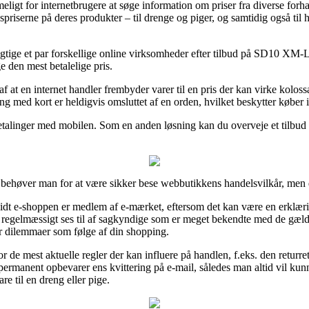
eligt for internetbrugere at søge information om priser fra diverse forha
gspriserne på deres produkter – til drenge og piger, og samtidig også til
 besigtige et par forskellige online virksomheder efter tilbud på SD10 
e den mest betalelige pris.
af at en internet handler frembyder varer til en pris der kan virke kolo
g med kort er heldigvis omsluttet af en orden, hvilket beskytter køber 
betalinger med mobilen. Som en anden løsning kan du overveje et tilbud fr
behøver man for at være sikker bese webbutikkens handelsvilkår, men de
vidt e-shoppen er medlem af e-mærket, eftersom det kan være en erklæri
en regelmæssigt ses til af sagkyndige som er meget bekendte med de gæl
ever dilemmaer som følge af din shopping.
or de mest aktuelle regler der kan influere på handlen, f.eks. den returre
 permanent opbevarer ens kvittering på e-mail, således man altid vil k
e til en dreng eller pige.