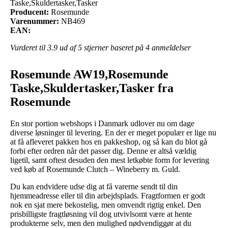
Taske,Skuldertasker,Tasker
Producent:
Rosemunde
Varenummer:
NB469
EAN:
Vurderet til
3.9
ud af 5 stjerner baseret på
4
anmeldelser
Rosemunde AW19,Rosemunde
Taske,Skuldertasker,Tasker fra
Rosemunde
En stor portion webshops i Danmark udlover nu om dage
diverse løsninger til levering. En der er meget populær er lige nu
at få afleveret pakken hos en pakkeshop, og så kan du blot gå
forbi efter ordren når det passer dig. Denne er altså vældig
ligetil, samt oftest desuden den mest letkøbte form for levering
ved køb af Rosemunde Clutch – Wineberry m. Guld.
Du kan endvidere udse dig at få varerne sendt til din
hjemmeadresse eller til din arbejdsplads. Fragtformen er godt
nok en sjat mere bekostelig, men omvendt rigtig enkel. Den
prisbilligste fragtløsning vil dog utvivlsomt være at hente
produkterne selv, men den mulighed nødvendiggør at du