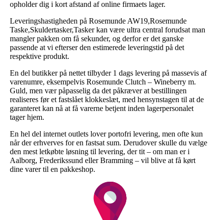
opholder dig i kort afstand af online firmaets lager.
Leveringshastigheden på Rosemunde AW19,Rosemunde
Taske,Skuldertasker,Tasker kan være ultra central forudsat man
mangler pakken om få sekunder, og derfor er det ganske
passende at vi efterser den estimerede leveringstid på det
respektive produkt.
En del butikker på nettet tilbyder 1 dags levering på massevis af
varenumre, eksempelvis Rosemunde Clutch – Wineberry m.
Guld, men vær påpasselig da det påkræver at bestillingen
realiseres før et fastslået klokkeslæt, med hensynstagen til at de
garanteret kan nå at få varerne betjent inden lagerpersonalet
tager hjem.
En hel del internet outlets lover portofri levering, men ofte kun
når der erhverves for en fastsat sum. Derudover skulle du vælge
den mest letkøbte løsning til levering, der tit – om man er i
Aalborg, Frederikssund eller Bramming – vil blive at få kørt
dine varer til en pakkeshop.