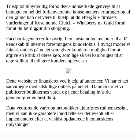
Trustpilot tilbyder dig forholdsvis udmærkede genveje til at
betragte en hel del forhenværende konsumenters erfaringer og af
den grund kan det være til hjælp, at du eftergår e-firmaets
vurderinger af Rosemunde Clutch – Wineberry m. Guld forud
for at du færdiggør din shopping.
Facebook genererer for øvrigt flere anstændige metoder til at få
kendskab til internet forretningens kundefokus. I øvrigt møder vi
faktisk outlets på nettet som giver kunderne mulighed for at
afgive en kritik af deres køb, som lige så vel kan bruges til at
tage stilling til tidligere kunders oplevelser.
Dette website er finansieret ved hjælp af annoncer. Vi har et tæt
samarbejde med adskillige outlets på nettet i Danmark idet vi
publicerer butikkernes varer, og tjener betaling hvis du
gennemfører en bestilling.
Data vedrørende varer og netbutikker ajourføres rutinemæssigt,
men vi kan ikke garantere imod rettelser der eventuelt er
implementeret efter at vi sidst opdaterede hjemmesidens
oplysninger.