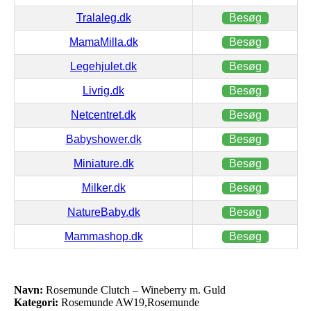
Tralaleg.dk
Besøg
MamaMilla.dk
Besøg
Legehjulet.dk
Besøg
Livrig.dk
Besøg
Netcentret.dk
Besøg
Babyshower.dk
Besøg
Miniature.dk
Besøg
Milker.dk
Besøg
NatureBaby.dk
Besøg
Mammashop.dk
Besøg
Navn:
Rosemunde Clutch – Wineberry m. Guld
Kategori:
Rosemunde AW19,Rosemunde