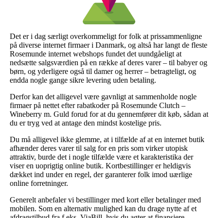
Det er i dag særligt overkommeligt for folk at prissammenligne
på diverse internet firmaer i Danmark, og altså har langt de fleste
Rosemunde internet webshops fundet det uundgåeligt at
nedsætte salgsværdien på en række af deres varer – til babyer og
børn, og yderligere også til damer og herrer – betragteligt, og
endda nogle gange sikre levering uden betaling.
Derfor kan det alligevel være gavnligt at sammenholde nogle
firmaer på nettet efter rabatkoder på Rosemunde Clutch –
Wineberry m. Guld forud for at du gennemfører dit køb, sådan at
du er tryg ved at antage den mindst kostelige pris.
Du må alligevel ikke glemme, at i tilfælde af at en internet butik
afhænder deres varer til salg for en pris som virker utopisk
attraktiv, burde det i nogle tilfælde være et karakteristika der
viser en uoprigtig online butik. Kortbestillinger er heldigvis
dækket ind under en regel, der garanterer folk imod uærlige
online forretninger.
Generelt anbefaler vi bestillinger med kort eller betalinger med
mobilen. Som en alternativ mulighed kan du drage nytte af et
afdragstilbud fra f.eks. ViaBill, hvis du agter at finansiere