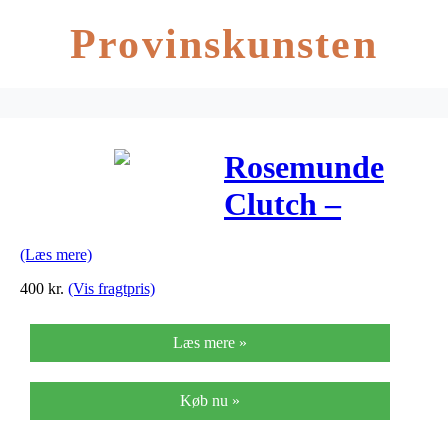
Provinskunsten
Rosemunde
Clutch –
Wineberry m.
(Læs mere)
Guld
400
kr.
(Vis fragtpris)
Læs mere »
Køb nu »