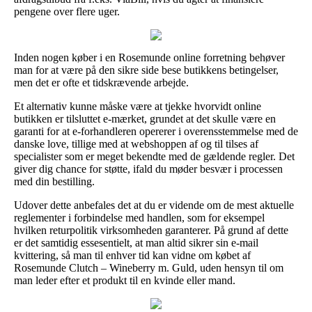
pengene over flere uger.
Inden nogen køber i en Rosemunde online forretning behøver
man for at være på den sikre side bese butikkens betingelser,
men det er ofte et tidskrævende arbejde.
Et alternativ kunne måske være at tjekke hvorvidt online
butikken er tilsluttet e-mærket, grundet at det skulle være en
garanti for at e-forhandleren opererer i overensstemmelse med de
danske love, tillige med at webshoppen af og til tilses af
specialister som er meget bekendte med de gældende regler. Det
giver dig chance for støtte, ifald du møder besvær i processen
med din bestilling.
Udover dette anbefales det at du er vidende om de mest aktuelle
reglementer i forbindelse med handlen, som for eksempel
hvilken returpolitik virksomheden garanterer. På grund af dette
er det samtidig essesentielt, at man altid sikrer sin e-mail
kvittering, så man til enhver tid kan vidne om købet af
Rosemunde Clutch – Wineberry m. Guld, uden hensyn til om
man leder efter et produkt til en kvinde eller mand.