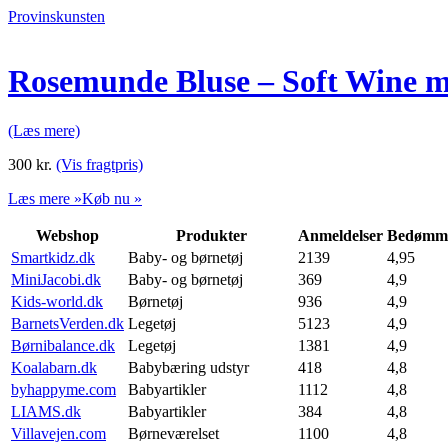
Provinskunsten
Rosemunde Bluse – Soft Wine m
(Læs mere)
300
kr.
(Vis fragtpris)
Læs mere »
Køb nu »
Webshop
Produkter
Anmeldelser
Bedømme
Smartkidz.dk
Baby- og børnetøj
2139
4,95
MiniJacobi.dk
Baby- og børnetøj
369
4,9
Kids-world.dk
Børnetøj
936
4,9
BarnetsVerden.dk
Legetøj
5123
4,9
Børnibalance.dk
Legetøj
1381
4,9
Koalabarn.dk
Babybæring udstyr
418
4,8
byhappyme.com
Babyartikler
1112
4,8
LIAMS.dk
Babyartikler
384
4,8
Villavejen.com
Børneværelset
1100
4,8