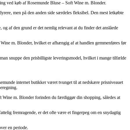
evering ved køb af Rosemunde Bluse – Soft Wine m. Blonder.
d dyrere, men på den anden side særdeles fleksibel. Den mest letkøbte
og af den grund er det nemlig relevant at du finder det anslåede
 Wine m. Blonder, hvilket er afhængig af at handlen gemmenføres før
 man snuppe den prisbilligste leveringsmodel, hvilket i mange tilfælde
semunde internet butikker været tvunget til at nedskære prisniveauet
beregning.
oft Wine m. Blonder forinden du færdiggør din shopping, således at
attelig fremragende, er det ofte være et fingerpeg om en snydagtig
over en periode.