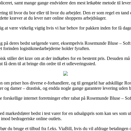
kompliceret, samt mange gange endvidere den mest letkøbte metode til l
ing til hvor du bor eller til hvor du arbejder. Den er som regel en tan
dette kræver at du lever nær online shoppens arbejdslager.
 være virkelig vigtig hvis vi har behov for pakken inden for få dage, 
ag på deres bedst sælgende varer, eksempelvis Rosemunde Bluse – Soft
kset forinden logistikmedarbejderne holder fyraften.
isk stiller det krav om at der indkøbes for en bestemt pris. Desuden må
 få dem til at bringe din ordre til et udleveringssted.
n om priser hos diverse e-forhandlere, og til gengæld har adskillige Ro
rrer og damer – drastisk, og endda nogle gange garantere levering uden 
le forskellige internet forretninger efter rabat på Rosemunde Bluse – S
 markedsfører bedst i test varer for en udsalgspris som kan ses som uf
k imod bedrageriske online outlets.
ør du bruge et tilbud fra f.eks. ViaBill, hvis du vil afdrage betalingen 