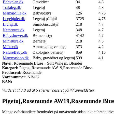
Babyplan.dk
Graviditet
94
4,8
Tralaleg.dk
Legetøj
48
4,8
MamaMilla.dk
Babyudstyr
126
4,75
Legehjulet.dk
Legetøj på hjul
3725
4,75
Livrig.dk
Småbørnsudstyr
218
4,7
Netcentret.dk
Legetøj
348
4,7
Babyshower.dk
Børneudstyr
4142
4,7
Miniature.dk
Børnetøj
218
4,5
Milker.dk
Ammetøj og ventetøj
373
4,2
NatureBaby.dk
Økologisk børnetøj
859
4,15
Mammashop.dk
Baby, graviditet og legetøj
599
4,1
Navn:
Rosemunde Bluse – Soft Wine m. Blonder
Kategori:
Pigetøj,Rosemunde AW19,Rosemunde Bluse
Producent:
Rosemunde
Varenummer:
NB462
EAN:
Vurderet til
3.8
ud af 5 stjerner baseret på
47
anmeldelser
Pigetøj,Rosemunde AW19,Rosemunde Blus
Mange e-forhandlere frembyder på nuværende tidspunkt et bredt udvalg af