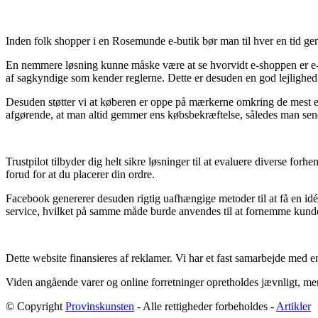
Inden folk shopper i en Rosemunde e-butik bør man til hver en tid g
En nemmere løsning kunne måske være at se hvorvidt e-shoppen er e-mæ
af sagkyndige som kender reglerne. Dette er desuden en god lejlighed ti
Desuden støtter vi at køberen er oppe på mærkerne omkring de mest es
afgørende, at man altid gemmer ens købsbekræftelse, således man sen
Trustpilot tilbyder dig helt sikre løsninger til at evaluere diverse 
forud for at du placerer din ordre.
Facebook genererer desuden rigtig uafhængige metoder til at få en idé
service, hvilket på samme måde burde anvendes til at fornemme kunde
Dette website finansieres af reklamer. Vi har et fast samarbejde med en
Viden angående varer og online forretninger opretholdes jævnligt, men 
© Copyright
Provinskunsten
- Alle rettigheder forbeholdes -
Artikler