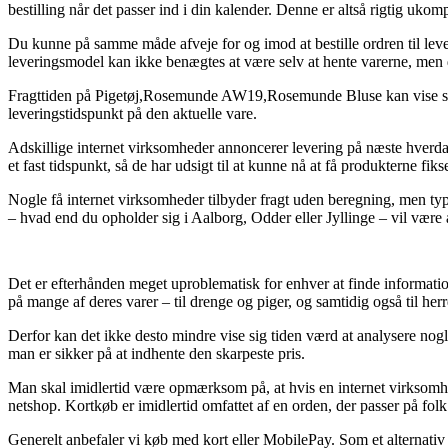
bestilling når det passer ind i din kalender. Denne er altså rigtig u
Du kunne på samme måde afveje for og imod at bestille ordren til lever
leveringsmodel kan ikke benægtes at være selv at hente varerne, men 
Fragttiden på Pigetøj,Rosemunde AW19,Rosemunde Bluse kan vise sig at
leveringstidspunkt på den aktuelle vare.
Adskillige internet virksomheder annoncerer levering på næste hverd
et fast tidspunkt, så de har udsigt til at kunne nå at få produkterne fi
Nogle få internet virksomheder tilbyder fragt uden beregning, men typ
– hvad end du opholder sig i Aalborg, Odder eller Jyllinge – vil være at
Det er efterhånden meget uproblematisk for enhver at finde informatio
på mange af deres varer – til drenge og piger, og samtidig også til he
Derfor kan det ikke desto mindre vise sig tiden værd at analysere nog
man er sikker på at indhente den skarpeste pris.
Man skal imidlertid være opmærksom på, at hvis en internet virksomhed
netshop. Kortkøb er imidlertid omfattet af en orden, der passer på fol
Generelt anbefaler vi køb med kort eller MobilePay. Som et alternativ b