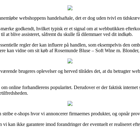
ennemløbe webshoppens handelsaftale, det er dog uden tvivl en tidskræ
rke godkendt, hvilket typisk er et signal om at webbutikken efterkomme
l at blive assisteret, såfremt du skulle få dilemmaer ved dit indkøb.
sentielle regler der kan influere på handlen, som eksempelvis den omby
ere kan vidne om sit køb af Rosemunde Bluse – Soft Wine m. Blonder, 
forhenværende brugeres oplevelser og herved tilrådes det, at du betragte
 om online forhandlerens popularitet. Derudover er der faktisk interne
tilfredsheden.
 stribe e-shops hvor vi annoncerer firmaernes produkter, og opnår provisi
vi kan ikke garantere imod forandringer der eventuelt er realiseret efte