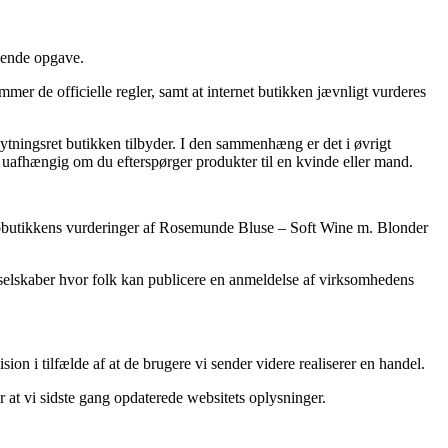
vende opgave.
r de officielle regler, samt at internet butikken jævnligt vurderes
tningsret butikken tilbyder. I den sammenhæng er det i øvrigt
uafhængig om du efterspørger produkter til en kvinde eller mand.
r webbutikkens vurderinger af Rosemunde Bluse – Soft Wine m. Blonder
t selskaber hvor folk kan publicere en anmeldelse af virksomhedens
on i tilfælde af at de brugere vi sender videre realiserer en handel.
r at vi sidste gang opdaterede websitets oplysninger.