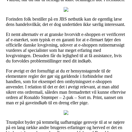
Forinden folk bestiller på en JBS netbutik kan de egentlig læse
dens handelsvilkår, det er dog undertiden ikke særlig interessant.
Et nemt alternativ er at granske hvorvidt e-shoppen er verificeret
af e-mærket, som typisk er en garanti for at e-firmaet føjer den
officielle danske lovgivning, udover at e-shoppen rutinemæssigt
vurderes af specialister som har meget erfaring med
lovgivningen. Desuden får du lejlighed til at få assistance, hvis
du forvoldes problemstillinger med dit indkøb.
For øvrigt er det fornuftigt at du er hensynstagende til de
elementære regler der gør sig gældende i forbindelse med
handlen, som for eksempel den ombytningsret e-shoppen
anvender. I relation til det er det i øvrigt relevant, at man altid
sikrer ens ordremail, således man fremadrettet vil kunne eftervise
ordren af Ronaldo Strømper – 2-pak – Sort m. Print, uanset om
man er på gaveindkøb til en dreng eller pige.
Trustpilot byder på temmelig uafhængige genveje til at se nøjere
på en lang række andre brugeres erfaringer og herved er det en