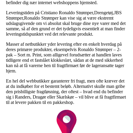
befinder dig nær internet webshoppens hjemsted.
Leveringstiden på Cristiano Ronaldo Strømper,Drengetøj,JBS
Strømper,Ronaldo Strømper kan vise sig at være ekstremt
udslagsgivende om vi absolut skal bruge dine nye varer med det
samme, så af den grund er det tydeligvis essentielt at man finder
leveringstidspunktet ved det relevante produkt.
Masser af netbutikker yder levering efter en enkelt hverdag på
deres primære produkter, eksempelvis Ronaldo Strømper – 2-
pak – Sort m. Print, som alligevel forudsætter at handlen laves
tidligere end et fastslået klokkeslæt, sådan at de med sikkerhed
kan nå at få varerne hen til fragtfirmaet før de lageransatte tager
hjem.
En hel del webbutikker garanterer fri fragt, men ofte kræver det
at du indkøber for et bestemt beløb. Alternativt skulle man gribe
den prisbilligste fragtløsning, der oftest – hvad end du befinder
sig i Randers, Dragør eller Skælskør – vil blive at få fragtfirmaet
til at levere pakken til en pakkeshop.