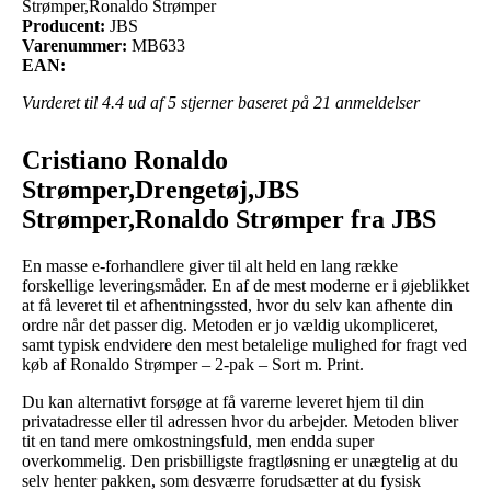
Strømper,Ronaldo Strømper
Producent:
JBS
Varenummer:
MB633
EAN:
Vurderet til
4.4
ud af 5 stjerner baseret på
21
anmeldelser
Cristiano Ronaldo
Strømper,Drengetøj,JBS
Strømper,Ronaldo Strømper fra JBS
En masse e-forhandlere giver til alt held en lang række
forskellige leveringsmåder. En af de mest moderne er i øjeblikket
at få leveret til et afhentningssted, hvor du selv kan afhente din
ordre når det passer dig. Metoden er jo vældig ukompliceret,
samt typisk endvidere den mest betalelige mulighed for fragt ved
køb af Ronaldo Strømper – 2-pak – Sort m. Print.
Du kan alternativt forsøge at få varerne leveret hjem til din
privatadresse eller til adressen hvor du arbejder. Metoden bliver
tit en tand mere omkostningsfuld, men endda super
overkommelig. Den prisbilligste fragtløsning er unægtelig at du
selv henter pakken, som desværre forudsætter at du fysisk