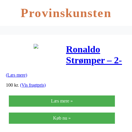
Provinskunsten
Ronaldo
Strømper – 2-
pak – Sort m.
(Læs mere)
Print
100
kr.
(Vis fragtpris)
Læs mere »
Køb nu »