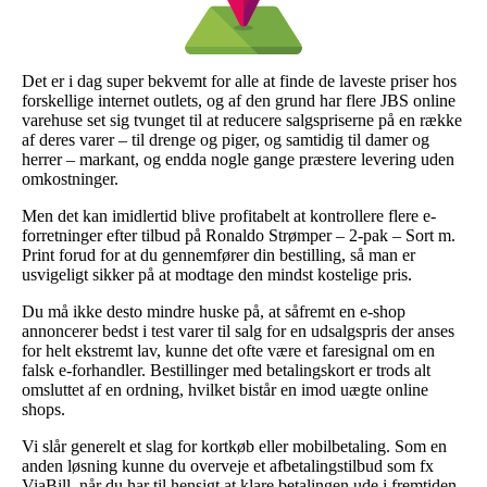
Det er i dag super bekvemt for alle at finde de laveste priser hos
forskellige internet outlets, og af den grund har flere JBS online
varehuse set sig tvunget til at reducere salgspriserne på en række
af deres varer – til drenge og piger, og samtidig til damer og
herrer – markant, og endda nogle gange præstere levering uden
omkostninger.
Men det kan imidlertid blive profitabelt at kontrollere flere e-
forretninger efter tilbud på Ronaldo Strømper – 2-pak – Sort m.
Print forud for at du gennemfører din bestilling, så man er
usvigeligt sikker på at modtage den mindst kostelige pris.
Du må ikke desto mindre huske på, at såfremt en e-shop
annoncerer bedst i test varer til salg for en udsalgspris der anses
for helt ekstremt lav, kunne det ofte være et faresignal om en
falsk e-forhandler. Bestillinger med betalingskort er trods alt
omsluttet af en ordning, hvilket bistår en imod uægte online
shops.
Vi slår generelt et slag for kortkøb eller mobilbetaling. Som en
anden løsning kunne du overveje et afbetalingstilbud som fx
ViaBill, når du har til hensigt at klare betalingen ude i fremtiden.