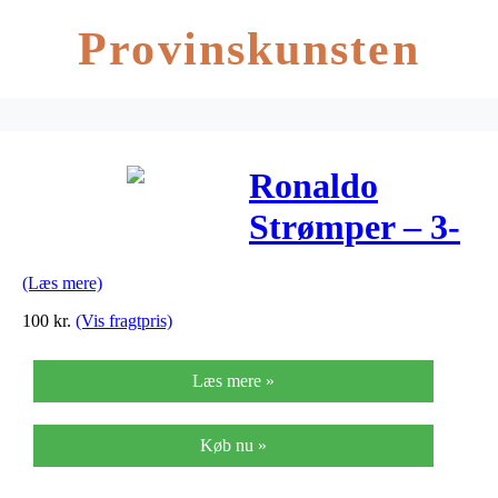
Provinskunsten
Ronaldo
Strømper – 3-
pak – Blå m.
(Læs mere)
Print
100
kr.
(Vis fragtpris)
Læs mere »
Køb nu »