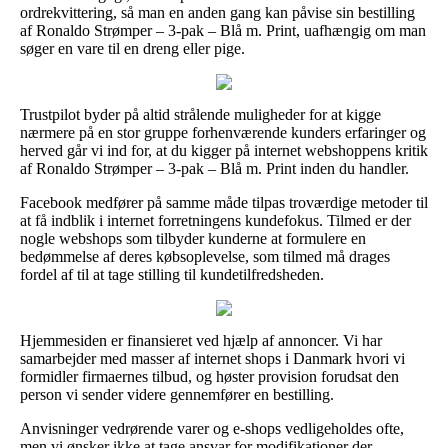
ordrekvittering, så man en anden gang kan påvise sin bestilling
af Ronaldo Strømper – 3-pak – Blå m. Print, uafhængig om man
søger en vare til en dreng eller pige.
Trustpilot byder på altid strålende muligheder for at kigge
nærmere på en stor gruppe forhenværende kunders erfaringer og
herved går vi ind for, at du kigger på internet webshoppens kritik
af Ronaldo Strømper – 3-pak – Blå m. Print inden du handler.
Facebook medfører på samme måde tilpas troværdige metoder til
at få indblik i internet forretningens kundefokus. Tilmed er der
nogle webshops som tilbyder kunderne at formulere en
bedømmelse af deres købsoplevelse, som tilmed må drages
fordel af til at tage stilling til kundetilfredsheden.
Hjemmesiden er finansieret ved hjælp af annoncer. Vi har
samarbejder med masser af internet shops i Danmark hvori vi
formidler firmaernes tilbud, og høster provision forudsat den
person vi sender videre gennemfører en bestilling.
Anvisninger vedrørende varer og e-shops vedligeholdes ofte,
men vi ønsker ikke at tage ansvar for modifikationer der