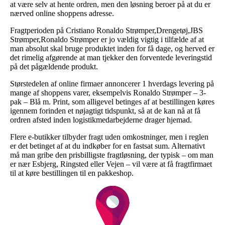
at være selv at hente ordren, men den løsning beroer på at du er
nærved online shoppens adresse.
Fragtperioden på Cristiano Ronaldo Strømper,Drengetøj,JBS
Strømper,Ronaldo Strømper er jo vældig vigtig i tilfælde af at
man absolut skal bruge produktet inden for få dage, og herved er
det rimelig afgørende at man tjekker den forventede leveringstid
på det pågældende produkt.
Størstedelen af online firmaer annoncerer 1 hverdags levering på
mange af shoppens varer, eksempelvis Ronaldo Strømper – 3-
pak – Blå m. Print, som alligevel betinges af at bestillingen køres
igennem forinden et nøjagtigt tidspunkt, så at de kan nå at få
ordren afsted inden logistikmedarbejderne drager hjemad.
Flere e-butikker tilbyder fragt uden omkostninger, men i reglen
er det betinget af at du indkøber for en fastsat sum. Alternativt
må man gribe den prisbilligste fragtløsning, der typisk – om man
er nær Esbjerg, Ringsted eller Vejen – vil være at få fragtfirmaet
til at køre bestillingen til en pakkeshop.