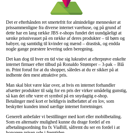
Det er efterhånden ret smertefrit for almindelige mennesker at
prissammenligne fra diverse internet varehuse, og på grund af
dette har en lang række JBS e-shops fundet det uundgåeligt at
sænke prisniveauet på en række af deres produkter – til børn og
babyer, og samtidig til kvinder og mænd – drastisk, og endda
nogle gange præstere levering uden beregning.
Det kan dog til hver en tid vise sig lukrativt at efterprøve enkelte
internet firmaer efter tilbud på Ronaldo Strømper – 3-pak – Blå
m. Print forud for at du shopper, således at du er sikker på at
indhente den mest attraktive pris.
Man skal blot være klar over, at hvis en internet forhandler
afsætter produkter til salg for en pris der virker umådelig gunstig,
så kan det ofte være et symbol på en snydagtig e-shop.
Betalinger med kort er heldigvis indbefattet af en lov, som
beskytter kunden imod uærlige internet forretninger.
Generelt anbefaler vi bestillinger med kort eller mobilbetaling.
Som en alternativ mulighed kunne du drage fordel af en
afbetalingsordning fra fx ViaBill, såfremt du ser en fordel i at
honorere prisen ude i fremtiden.