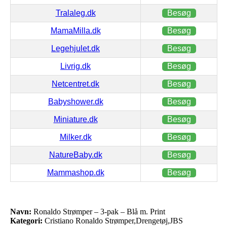
Tralaleg.dk
Besøg
MamaMilla.dk
Besøg
Legehjulet.dk
Besøg
Livrig.dk
Besøg
Netcentret.dk
Besøg
Babyshower.dk
Besøg
Miniature.dk
Besøg
Milker.dk
Besøg
NatureBaby.dk
Besøg
Mammashop.dk
Besøg
Navn:
Ronaldo Strømper – 3-pak – Blå m. Print
Kategori:
Cristiano Ronaldo Strømper,Drengetøj,JBS