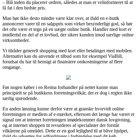
– Blå inden du placerer ordren, således at man er velinformeret til at
få fat i den bedste pris.
Man bør ikke desto mindre være klar over, at ifald en e-butik
annoncerer varer til en salgspris som virker besynderligt god, så bør
det ofte være et tegn på en uægte online butik. Handler med kort er
imidlertid en del af et lovbud, der sikrer kunden imod uærlige online
virksomheder.
Vi tilråder generelt shopping med kort eller betalinger med mobilen.
Alternativt kan du anvende et tilbud som for eksempel ViaBill,
forudsat du har til hensigt at finansiere omkostningerne af flere
omgange.
Før nogen køber i en Reima forhandler på nettet kunne man
principielt se på butikkens forretningsvilkår, det er dog i reglen ikke
særlig spændende.
En anden løsning kunne derfor være at granske hvorvidt online
forretningen er medlem af e-mærket, eftersom det længe har været et
signal om at internet forretningen imødekommer dansk lovgivning,
og at internet shoppen tit revurderes af specialister der forstår
vilkårene på området. Dette er en god lejlighed til at blive hjulpet,
ifald du udsættes for udfordringer i forbindelse med dit køb.