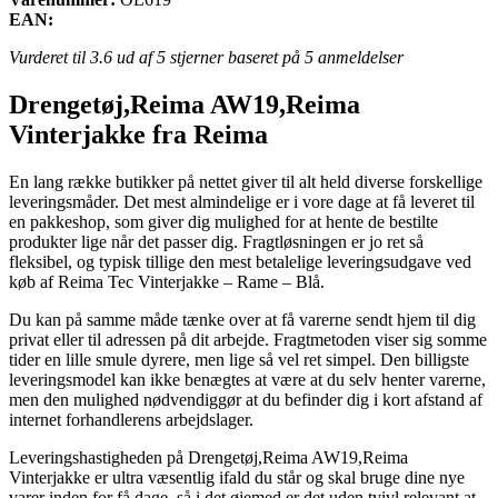
EAN:
Vurderet til
3.6
ud af 5 stjerner baseret på
5
anmeldelser
Drengetøj,Reima AW19,Reima
Vinterjakke fra Reima
En lang række butikker på nettet giver til alt held diverse forskellige
leveringsmåder. Det mest almindelige er i vore dage at få leveret til
en pakkeshop, som giver dig mulighed for at hente de bestilte
produkter lige når det passer dig. Fragtløsningen er jo ret så
fleksibel, og typisk tillige den mest betalelige leveringsudgave ved
køb af Reima Tec Vinterjakke – Rame – Blå.
Du kan på samme måde tænke over at få varerne sendt hjem til dig
privat eller til adressen på dit arbejde. Fragtmetoden viser sig somme
tider en lille smule dyrere, men lige så vel ret simpel. Den billigste
leveringsmodel kan ikke benægtes at være at du selv henter varerne,
men den mulighed nødvendiggør at du befinder dig i kort afstand af
internet forhandlerens arbejdslager.
Leveringshastigheden på Drengetøj,Reima AW19,Reima
Vinterjakke er ultra væsentlig ifald du står og skal bruge dine nye
varer inden for få dage, så i det øjemed er det uden tvivl relevant at