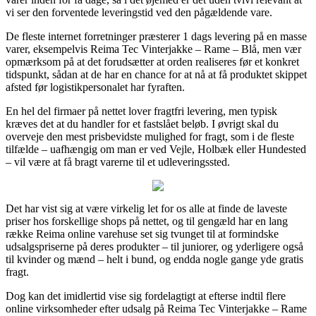
vi ser den forventede leveringstid ved den pågældende vare.
De fleste internet forretninger præsterer 1 dags levering på en masse
varer, eksempelvis Reima Tec Vinterjakke – Rame – Blå, men vær
opmærksom på at det forudsætter at orden realiseres før et konkret
tidspunkt, sådan at de har en chance for at nå at få produktet skippet
afsted før logistikpersonalet har fyraften.
En hel del firmaer på nettet lover fragtfri levering, men typisk
kræves det at du handler for et fastslået beløb. I øvrigt skal du
overveje den mest prisbevidste mulighed for fragt, som i de fleste
tilfælde – uafhængig om man er ved Vejle, Holbæk eller Hundested
– vil være at få bragt varerne til et udleveringssted.
Det har vist sig at være virkelig let for os alle at finde de laveste
priser hos forskellige shops på nettet, og til gengæld har en lang
række Reima online varehuse set sig tvunget til at formindske
udsalgspriserne på deres produkter – til juniorer, og yderligere også
til kvinder og mænd – helt i bund, og endda nogle gange yde gratis
fragt.
Dog kan det imidlertid vise sig fordelagtigt at efterse indtil flere
online virksomheder efter udsalg på Reima Tec Vinterjakke – Rame