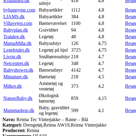
Koalabarn.dk
418
4,8
Besø
udstyr
byhappyme.com
Babyartikler
1112
4,8
Besø
LIAMS.dk
Babyartikler
384
4,8
Besø
Villavejen.com
Børneværelset
1100
4,8
Besø
Babyplan.dk
Graviditet
94
4,8
Besø
Tralaleg.dk
Legetøj
48
4,8
Besø
MamaMilla.dk
Babyudstyr
126
4,75
Besø
Legehjulet.dk
Legetøj på hjul
3725
4,75
Besø
Livrig.dk
Småbørnsudstyr
218
4,7
Besø
Netcentret.dk
Legetøj
348
4,7
Besø
Babyshower.dk
Børneudstyr
4142
4,7
Besø
Miniature.dk
Børnetøj
218
4,5
Besø
Ammetøj og
Milker.dk
373
4,2
Besø
ventetøj
Økologisk
NatureBaby.dk
859
4,15
Besø
børnetøj
Baby, graviditet
Mammashop.dk
599
4,1
Besø
og legetøj
Navn:
Reima Tec Vinterjakke – Rame – Blå
Kategori:
Drengetøj,Reima AW19,Reima Vinterjakke
Producent:
Reima
Varenummer:
OL619