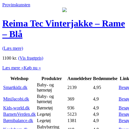
Provinskunsten
Reima Tec Vinterjakke – Rame
– Blå
(Læs mere)
1100
kr.
(Vis fragtpris)
Læs mere »
Køb nu »
Webshop
Produkter
Anmeldelser
Bedømmelse
Lin
Baby- og
Smartkidz.dk
2139
4,95
Besø
børnetøj
Baby- og
MiniJacobi.dk
369
4,9
Besø
børnetøj
Kids-world.dk
Børnetøj
936
4,9
Besø
BarnetsVerden.dk
Legetøj
5123
4,9
Besø
Børnibalance.dk
Legetøj
1381
4,9
Besø
Babybæring