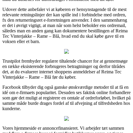
Udover dette anbefaler vi at køberen er hensynstagende til de mest
relevante retningslinjer der kan spille ind i forbindelse med ordren,
fx den returneringsret e-forretningen anvender. I den sammenhæng
er det i øvrigt vigtigt, at man når som helst beholder ens ordremail,
således man en anden gang kan dokumentere bestillingen af Reima
Tec Vinterjakke – Rame – Blå, hvad end du skal købe gave til en
voksen eller et barn.
Trustpilot frembyder regulære tiltalende chancer for at gennemsøge
en række eksisterende forbrugeres betragtninger og derfor tilrådes
det, at du evaluerer internet shoppens anmeldelser af Reima Tec
Vinterjakke – Rame – Blå før du køber.
Facebook tilbyder dig også ganske ønskværdige metoder til at få en
idé om e-firmaets popularitet. Desuden ses faktisk online forhandlere
som gør det muligt at registrere en omtale af ordreforløbet, hvilket på
samme måde burde drages fordel af til afvejning af tilfredsheden hos
kunderne.
Vores hjemmeside er annoncefinansieret. Vi arbejder tæt sammen