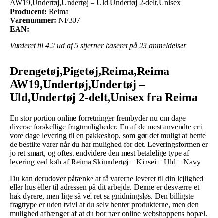
AW19,Undertøj,Undertøj – Uld,Undertøj 2-delt,Unisex
Producent:
Reima
Varenummer:
NF307
EAN:
Vurderet til
4.2
ud af 5 stjerner baseret på
23
anmeldelser
Drengetøj,Pigetøj,Reima,Reima
AW19,Undertøj,Undertøj –
Uld,Undertøj 2-delt,Unisex fra Reima
En stor portion online forretninger frembyder nu om dage
diverse forskellige fragtmuligheder. En af de mest anvendte er i
vore dage levering til en pakkeshop, som gør det muligt at hente
de bestilte varer når du har mulighed for det. Leveringsformen er
jo ret smart, og oftest endvidere den mest betalelige type af
levering ved køb af Reima Skiundertøj – Kinsei – Uld – Navy.
Du kan derudover påtænke at få varerne leveret til din lejlighed
eller hus eller til adressen på dit arbejde. Denne er desværre et
hak dyrere, men lige så vel ret så gnidningsløs. Den billigste
fragttype er uden tvivl at du selv henter produkterne, men den
mulighed afhænger af at du bor nær online webshoppens bopæl.