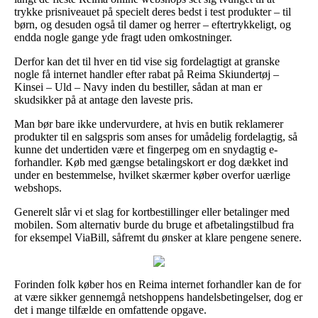
trykke prisniveauet på specielt deres bedst i test produkter – til
børn, og desuden også til damer og herrer – eftertrykkeligt, og
endda nogle gange yde fragt uden omkostninger.
Derfor kan det til hver en tid vise sig fordelagtigt at granske
nogle få internet handler efter rabat på Reima Skiundertøj –
Kinsei – Uld – Navy inden du bestiller, sådan at man er
skudsikker på at antage den laveste pris.
Man bør bare ikke undervurdere, at hvis en butik reklamerer
produkter til en salgspris som anses for umådelig fordelagtig, så
kunne det undertiden være et fingerpeg om en snydagtig e-
forhandler. Køb med gængse betalingskort er dog dækket ind
under en bestemmelse, hvilket skærmer køber overfor uærlige
webshops.
Generelt slår vi et slag for kortbestillinger eller betalinger med
mobilen. Som alternativ burde du bruge et afbetalingstilbud fra
for eksempel ViaBill, såfremt du ønsker at klare pengene senere.
Forinden folk køber hos en Reima internet forhandler kan de for
at være sikker gennemgå netshoppens handelsbetingelser, dog er
det i mange tilfælde en omfattende opgave.