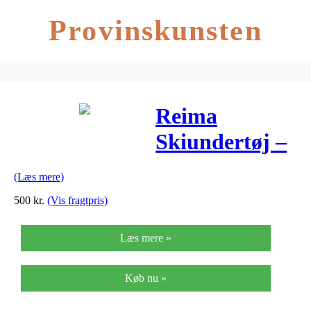
Provinskunsten
Reima
Skiundertøj –
Kinsei – Uld –
(Læs mere)
Navy
500
kr.
(Vis fragtpris)
Læs mere »
Køb nu »