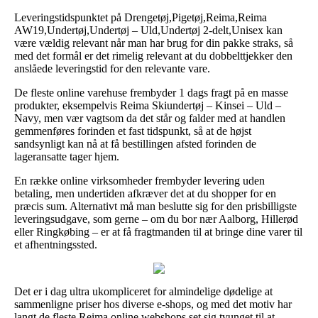
Leveringstidspunktet på Drengetøj,Pigetøj,Reima,Reima
AW19,Undertøj,Undertøj – Uld,Undertøj 2-delt,Unisex kan
være vældig relevant når man har brug for din pakke straks, så
med det formål er det rimelig relevant at du dobbelttjekker den
anslåede leveringstid for den relevante vare.
De fleste online varehuse frembyder 1 dags fragt på en masse
produkter, eksempelvis Reima Skiundertøj – Kinsei – Uld –
Navy, men vær vagtsom da det står og falder med at handlen
gemmenføres forinden et fast tidspunkt, så at de højst
sandsynligt kan nå at få bestillingen afsted forinden de
lageransatte tager hjem.
En række online virksomheder frembyder levering uden
betaling, men undertiden afkræver det at du shopper for en
præcis sum. Alternativt må man beslutte sig for den prisbilligste
leveringsudgave, som gerne – om du bor nær Aalborg, Hillerød
eller Ringkøbing – er at få fragtmanden til at bringe dine varer til
et afhentningssted.
Det er i dag ultra ukompliceret for almindelige dødelige at
sammenligne priser hos diverse e-shops, og med det motiv har
langt de fleste Reima online webshops set sig tvunget til at