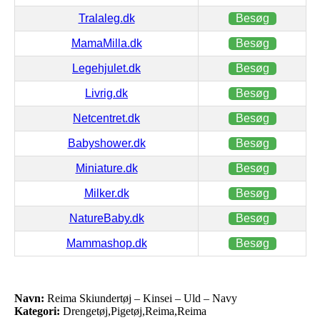
Tralaleg.dk
Besøg
MamaMilla.dk
Besøg
Legehjulet.dk
Besøg
Livrig.dk
Besøg
Netcentret.dk
Besøg
Babyshower.dk
Besøg
Miniature.dk
Besøg
Milker.dk
Besøg
NatureBaby.dk
Besøg
Mammashop.dk
Besøg
Navn:
Reima Skiundertøj – Kinsei – Uld – Navy
Kategori:
Drengetøj,Pigetøj,Reima,Reima