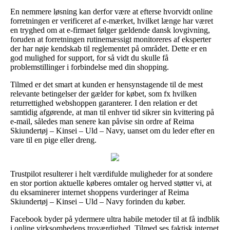
En nemmere løsning kan derfor være at efterse hvorvidt online
forretningen er verificeret af e-mærket, hvilket længe har været
en tryghed om at e-firmaet følger gældende dansk lovgivning,
foruden at forretningen rutinemæssigt monitoreres af eksperter
der har nøje kendskab til reglementet på området. Dette er en
god mulighed for support, for så vidt du skulle få
problemstillinger i forbindelse med din shopping.
Tilmed er det smart at kunden er hensynstagende til de mest
relevante betingelser der gælder for købet, som fx hvilken
returrettighed webshoppen garanterer. I den relation er det
samtidig afgørende, at man til enhver tid sikrer sin kvittering på
e-mail, således man senere kan påvise sin ordre af Reima
Skiundertøj – Kinsei – Uld – Navy, uanset om du leder efter en
vare til en pige eller dreng.
Trustpilot resulterer i helt værdifulde muligheder for at sondere
en stor portion aktuelle køberes omtaler og herved støtter vi, at
du eksaminerer internet shoppens vurderinger af Reima
Skiundertøj – Kinsei – Uld – Navy forinden du køber.
Facebook byder på ydermere ultra habile metoder til at få indblik
i online virksomhedens troværdighed. Tilmed ses faktisk internet