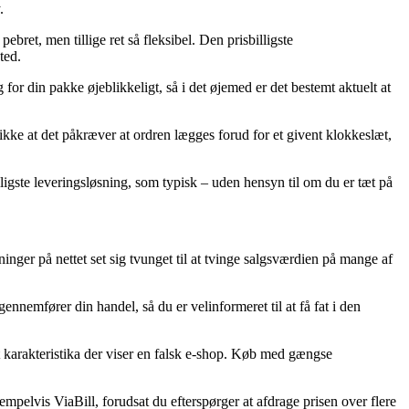
.
ebret, men tillige ret så fleksibel. Den prisbilligste
ted.
r din pakke øjeblikkeligt, så i det øjemed er det bestemt aktuelt at
kke at det påkræver at ordren lægges forud for et givent klokkeslæt,
gste leveringsløsning, som typisk – uden hensyn til om du er tæt på
etninger på nettet set sig tvunget til at tvinge salgsværdien på mange af
nnemfører din handel, så du er velinformeret til at få fat i den
et karakteristika der viser en falsk e-shop. Køb med gængse
mpelvis ViaBill, forudsat du efterspørger at afdrage prisen over flere