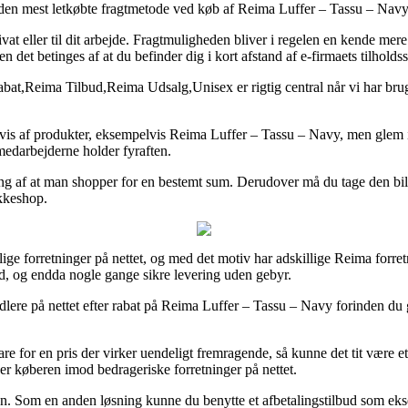
den mest letkøbte fragtmetode ved køb af Reima Luffer – Tassu – Navy
at eller til dit arbejde. Fragtmuligheden bliver i regelen en kende mere p
det betinges af at du befinder dig i kort afstand af e-firmaets tilholdss
t,Reima Tilbud,Reima Udsalg,Unisex er rigtig central når vi har brug fo
evis af produkter, eksempelvis Reima Luffer – Tassu – Navy, men glem i
emedarbejderne holder fyraften.
g af at man shopper for en bestemt sum. Derudover må du tage den billi
akkeshop.
skellige forretninger på nettet, og med det motiv har adskillige Reima forr
und, og endda nogle gange sikre levering uden gebyr.
dlere på nettet efter rabat på Reima Luffer – Tassu – Navy forinden du ge
vare for en pris der virker uendeligt fremragende, så kunne det tit være 
ger køberen imod bedrageriske forretninger på nettet.
en. Som en anden løsning kunne du benytte et afbetalingstilbud som ekse