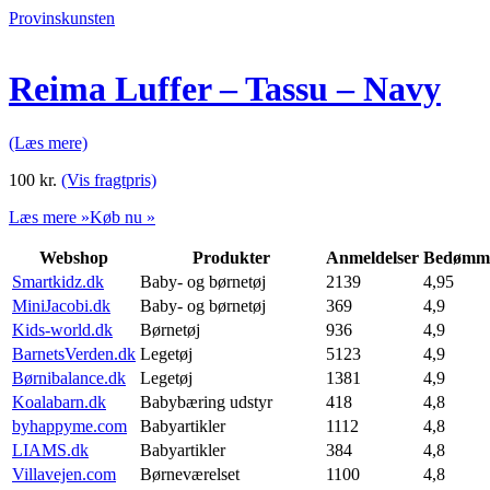
Provinskunsten
Reima Luffer – Tassu – Navy
(Læs mere)
100
kr.
(Vis fragtpris)
Læs mere »
Køb nu »
Webshop
Produkter
Anmeldelser
Bedømme
Smartkidz.dk
Baby- og børnetøj
2139
4,95
MiniJacobi.dk
Baby- og børnetøj
369
4,9
Kids-world.dk
Børnetøj
936
4,9
BarnetsVerden.dk
Legetøj
5123
4,9
Børnibalance.dk
Legetøj
1381
4,9
Koalabarn.dk
Babybæring udstyr
418
4,8
byhappyme.com
Babyartikler
1112
4,8
LIAMS.dk
Babyartikler
384
4,8
Villavejen.com
Børneværelset
1100
4,8