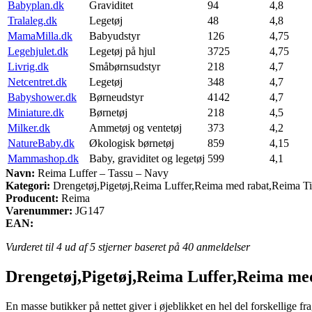
Babyplan.dk
Graviditet
94
4,8
Tralaleg.dk
Legetøj
48
4,8
MamaMilla.dk
Babyudstyr
126
4,75
Legehjulet.dk
Legetøj på hjul
3725
4,75
Livrig.dk
Småbørnsudstyr
218
4,7
Netcentret.dk
Legetøj
348
4,7
Babyshower.dk
Børneudstyr
4142
4,7
Miniature.dk
Børnetøj
218
4,5
Milker.dk
Ammetøj og ventetøj
373
4,2
NatureBaby.dk
Økologisk børnetøj
859
4,15
Mammashop.dk
Baby, graviditet og legetøj
599
4,1
Navn:
Reima Luffer – Tassu – Navy
Kategori:
Drengetøj,Pigetøj,Reima Luffer,Reima med rabat,Reima T
Producent:
Reima
Varenummer:
JG147
EAN:
Vurderet til
4
ud af 5 stjerner baseret på
40
anmeldelser
Drengetøj,Pigetøj,Reima Luffer,Reima me
En masse butikker på nettet giver i øjeblikket en hel del forskellige f