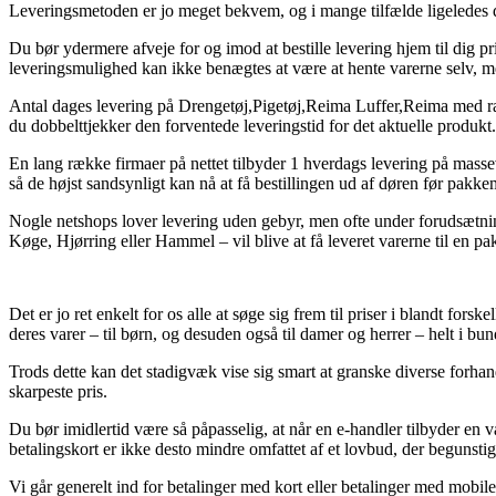
Leveringsmetoden er jo meget bekvem, og i mange tilfælde ligeledes 
Du bør ydermere afveje for og imod at bestille levering hjem til dig priv
leveringsmulighed kan ikke benægtes at være at hente varerne selv, men 
Antal dages levering på Drengetøj,Pigetøj,Reima Luffer,Reima med raba
du dobbelttjekker den forventede leveringstid for det aktuelle produkt.
En lang række firmaer på nettet tilbyder 1 hverdags levering på mass
så de højst sandsynligt kan nå at få bestillingen ud af døren før pakk
Nogle netshops lover levering uden gebyr, men ofte under forudsætnin
Køge, Hjørring eller Hammel – vil blive at få leveret varerne til en p
Det er jo ret enkelt for os alle at søge sig frem til priser i blandt for
deres varer – til børn, og desuden også til damer og herrer – helt i b
Trods dette kan det stadigvæk vise sig smart at granske diverse forhan
skarpeste pris.
Du bør imidlertid være så påpasselig, at når en e-handler tilbyder en 
betalingskort er ikke desto mindre omfattet af et lovbud, der begunsti
Vi går generelt ind for betalinger med kort eller betalinger med mobil