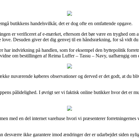
mgå butikkens handelsvilkår, det er dog ofte en omfattende opgave.
ingen er verificeret af e-mærket, eftersom det bør være en tryghed om at 
ve. Desuden giver det dig genvej til en håndsrækning, for så vidt du 
er har indvirkning på handlen, som for eksempel den byttepolitik forretn
n vidne om bestillingen af Reima Luffer – Tassu – Navy, uafhængig om d
ng række nuværende køberes observationer og derved er det godt, at du 
ppens pålidelighed. I øvrigt ser vi faktisk online butikker hvor det er mu
mmen med en del internet varehuse hvori vi præsenterer forretningernes 
 desværre ikke garantere imod ændringer der er udarbejdet siden nylig