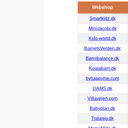
Webshop
Smartkidz.dk
MiniJacobi.dk
Kids-world.dk
BarnetsVerden.dk
Børnibalance.dk
Koalabarn.dk
byhappyme.com
LIAMS.dk
Villavejen.com
Babyplan.dk
Tralaleg.dk