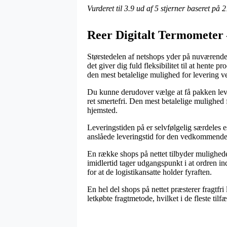
Vurderet til
3.9
ud af 5 stjerner baseret på
2
Reer Digitalt Termometer
Størstedelen af netshops yder på nuværende 
det giver dig fuld fleksibilitet til at hen
den mest betalelige mulighed for levering 
Du kunne derudover vælge at få pakken levere
ret smertefri. Den mest betalelige mulighed 
hjemsted.
Leveringstiden på er selvfølgelig særdeles es
anslåede leveringstid for den vedkommende
En række shops på nettet tilbyder mulighed
imidlertid tager udgangspunkt i at ordren in
for at de logistikansatte holder fyraften.
En hel del shops på nettet præsterer fragtfr
letkøbte fragtmetode, hvilket i de fleste til