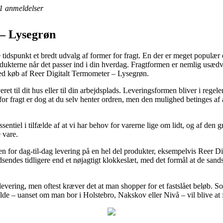
1
anmeldelser
 – Lysegrøn
tidspunkt et bredt udvalg af former for fragt. En der er meget populær 
te produkterne når det passer ind i din hverdag. Fragtformen er nemlig u
ved køb af Reer Digitalt Termometer – Lysegrøn.
t til dit hus eller til din arbejdsplads. Leveringsformen bliver i rege
for fragt er dog at du selv henter ordren, men den mulighed betinges af 
sentiel i tilfælde af at vi har behov for varerne lige om lidt, og af den g
 vare.
en for dag-til-dag levering på en hel del produkter, eksempelvis Reer 
dsendes tidligere end et nøjagtigt klokkeslæt, med det formål at de sand
i levering, men oftest kræver det at man shopper for et fastslået beløb.
fælde – uanset om man bor i Holstebro, Nakskov eller Nivå – vil blive at få