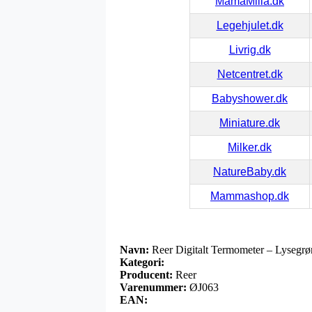
MamaMilla.dk
Legehjulet.dk
Livrig.dk
Netcentret.dk
Babyshower.dk
Miniature.dk
Milker.dk
NatureBaby.dk
Mammashop.dk
Navn:
Reer Digitalt Termometer – Lysegrø
Kategori:
Producent:
Reer
Varenummer:
ØJ063
EAN: