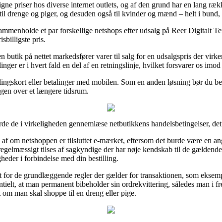
gne priser hos diverse internet outlets, og af den grund har en lang rækk
til drenge og piger, og desuden også til kvinder og mænd – helt i bund,
sammenholde et par forskellige netshops efter udsalg på Reer Digitalt 
sbilligste pris.
en butik på nettet markedsfører varer til salg for en udsalgspris der vir
inger er i hvert fald en del af en retningslinje, hvilket forsvarer os imo
talingskort eller betalinger med mobilen. Som en anden løsning bør du b
ingen over et længere tidsrum.
burde de i virkeligheden gennemlæse netbutikkens handelsbetingelser, d
d af om netshoppen er tilsluttet e-mærket, eftersom det burde være en ang
n regelmæssigt tilses af sagkyndige der har nøje kendskab til de gælden
gheder i forbindelse med din bestilling.
gt for de grundlæggende regler der gælder for transaktionen, som ekse
ssesentielt, at man permanent bibeholder sin ordrekvittering, således man 
 om man skal shoppe til en dreng eller pige.