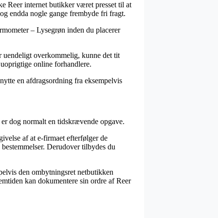
e Reer internet butikker været presset til at
 og endda nogle gange frembyde fri fragt.
Termometer – Lysegrøn inden du placerer
ker uendeligt overkommelig, kunne det tit
d uoprigtige online forhandlere.
enytte en afdragsordning fra eksempelvis
et er dog normalt en tidskrævende opgave.
ivelse af at e-firmaet efterfølger de
de bestemmelser. Derudover tilbydes du
mpelvis den ombytningsret netbutikken
i fremtiden kan dokumentere sin ordre af Reer