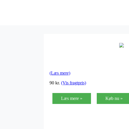
(Læs mere)
90
kr.
(Vis fragtpris)
Læs mere »
Køb nu »