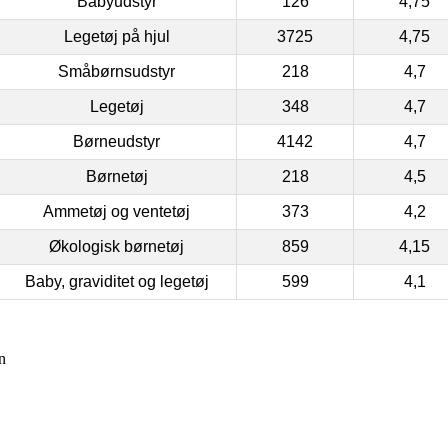
Babyudstyr
126
4,75
Legetøj på hjul
3725
4,75
Småbørnsudstyr
218
4,7
Legetøj
348
4,7
Børneudstyr
4142
4,7
Børnetøj
218
4,5
Ammetøj og ventetøj
373
4,2
Økologisk børnetøj
859
4,15
Baby, graviditet og legetøj
599
4,1
n