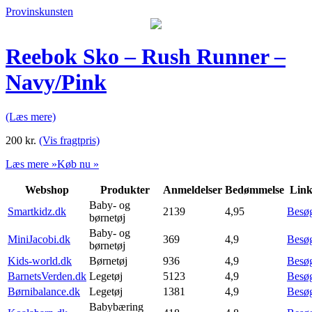
Provinskunsten
Reebok Sko – Rush Runner –
Navy/Pink
(Læs mere)
200
kr.
(Vis fragtpris)
Læs mere »
Køb nu »
Webshop
Produkter
Anmeldelser
Bedømmelse
Lin
Baby- og
Smartkidz.dk
2139
4,95
Besø
børnetøj
Baby- og
MiniJacobi.dk
369
4,9
Besø
børnetøj
Kids-world.dk
Børnetøj
936
4,9
Besø
BarnetsVerden.dk
Legetøj
5123
4,9
Besø
Børnibalance.dk
Legetøj
1381
4,9
Besø
Babybæring