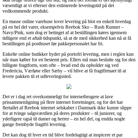
væsentligt at vi efterser den estimerede leveringstid på det
vedkommende produkt.
En masse online varehuse lover levering på blot en enkelt hverdag
på en hel del varer, eksempelvis Reebok Sko – Rush Runner –
Navy/Pink, som dog er betinget af at bestillingen køres igennem
tidligere end et aftalt tidspunkt, så at de med sikkerhed kan nå at få
bestillingen på posthuset før pakkepersonalet har fri.
Enkelte online butikker byder på portofri levering, men i reglen kun
når man køber for en bestemt pris. Ellers må man beslutte sig for den
billigste fragtform, som ofte – hvad end du opholder sig ved
Fredericia, Værløse eller Sæby – vil blive at få fragtfirmaet til at
levere pakken til et udleveringssted.
Det er i dag ret overkommeligt for internetbrugere at lave
prissammenligning på flere internet forretninger, og for det har
flertallet af Reebok internet selskaber i Danmark ikke kunne slippe
for at tvinge salgsværdien på deres produkter – til juniorer, og
yderligere også til damer og herrer – en hel del, og endda nogle
gange frembyde fragtfri levering.
Det kan dog til hver en tid blive fordelagtigt at inspicere et par