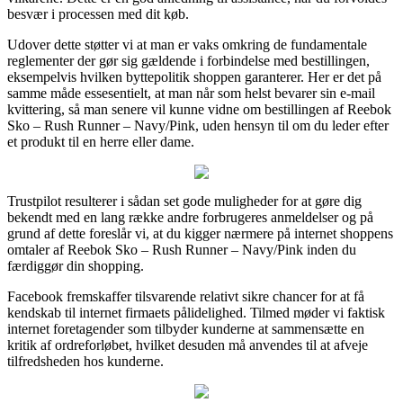
besvær i processen med dit køb.
Udover dette støtter vi at man er vaks omkring de fundamentale
reglementer der gør sig gældende i forbindelse med bestillingen,
eksempelvis hvilken byttepolitik shoppen garanterer. Her er det på
samme måde essesentielt, at man når som helst bevarer sin e-mail
kvittering, så man senere vil kunne vidne om bestillingen af Reebok
Sko – Rush Runner – Navy/Pink, uden hensyn til om du leder efter
et produkt til en herre eller dame.
Trustpilot resulterer i sådan set gode muligheder for at gøre dig
bekendt med en lang række andre forbrugeres anmeldelser og på
grund af dette foreslår vi, at du kigger nærmere på internet shoppens
omtaler af Reebok Sko – Rush Runner – Navy/Pink inden du
færdiggør din shopping.
Facebook fremskaffer tilsvarende relativt sikre chancer for at få
kendskab til internet firmaets pålidelighed. Tilmed møder vi faktisk
internet foretagender som tilbyder kunderne at sammensætte en
kritik af ordreforløbet, hvilket desuden må anvendes til at afveje
tilfredsheden hos kunderne.