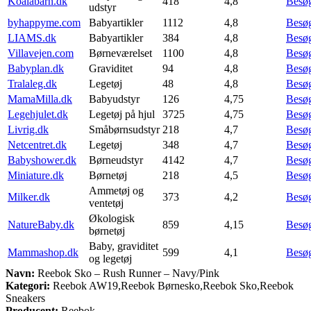
Koalabarn.dk
418
4,8
Besø
udstyr
byhappyme.com
Babyartikler
1112
4,8
Besø
LIAMS.dk
Babyartikler
384
4,8
Besø
Villavejen.com
Børneværelset
1100
4,8
Besø
Babyplan.dk
Graviditet
94
4,8
Besø
Tralaleg.dk
Legetøj
48
4,8
Besø
MamaMilla.dk
Babyudstyr
126
4,75
Besø
Legehjulet.dk
Legetøj på hjul
3725
4,75
Besø
Livrig.dk
Småbørnsudstyr
218
4,7
Besø
Netcentret.dk
Legetøj
348
4,7
Besø
Babyshower.dk
Børneudstyr
4142
4,7
Besø
Miniature.dk
Børnetøj
218
4,5
Besø
Ammetøj og
Milker.dk
373
4,2
Besø
ventetøj
Økologisk
NatureBaby.dk
859
4,15
Besø
børnetøj
Baby, graviditet
Mammashop.dk
599
4,1
Besø
og legetøj
Navn:
Reebok Sko – Rush Runner – Navy/Pink
Kategori:
Reebok AW19,Reebok Børnesko,Reebok Sko,Reebok
Sneakers
Producent:
Reebok