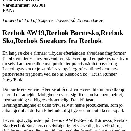
Varenummer:
KG081
EAN:
Vurderet til
4
ud af 5 stjerner baseret på
25
anmeldelser
Reebok AW19,Reebok Børnesko,Reebok
Sko,Reebok Sneakers fra Reebok
En lang række e-firmaer tilbyder efterhånden alverdens fragtformer.
En af dem der er mest anvendt er p.t. levering til en pakkeshop, hvor
du selv kan hente dine nye produkter præcis når det passer dig.
Leveringstypen er jo særdeles simpel, og oftest tilmed den mest
prisbevidste fragtform ved køb af Reebok Sko – Rush Runner –
Navy/Pink.
Du burde endvidere påtænke at få ordren leveret til din privatbolig
eller til dit arbejde. Muligheden viser sig tit en anelse mere pebret,
men samtidig vældig overkommelig. Den billigste
leveringsmulighed er uden tvivl selv at hente produkterne, som jo
afhænger af at du fysisk befinder dig lige ved netbutikkens bopæl.
Leveringsdygtigheden på Reebok AW19,Reebok Børnesko,Reebok
Sko,Reebok Sneakers er selvfølgelig ret væsentlig hvis vi står og
skal bruge ordren lige om lidt, og med det formål er det øjensynligt