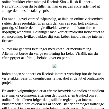
online butikker efter rabat på Reebok Sko – Rush Runner –
Navy/Pink inden du bestiller, så man er på den sikre side med at
antage den mest betalelige pris.
Du bør alligevel være så påpasselig, at ifald en online virksomhed
sælger deres produkter til en pris der kan ses som helt ekstremt
gunstig, så burde det i nogle tilfælde være en indikator for en
uoprigtig webbutik. Betalinger med kort er imidlertid indbefattet af
en anordning, hvilket dækker dig som køber imod uærlige internet
firmaer.
Vi foreslår generelt betalinger med kort eller mobilbetaling.
Alternativt burde du vælge en løsning fra f.eks. ViaBill, når du
efterspørger at afdrage beløbet over en periode.
Inden nogen shopper i en Reebok internet webshop bør de for at
være sikker bese virksomhedens regler, dog er det tit et omfattende
projekt.
En anden valgmulighed er at efterse hvorvidt e-handlen er medlem
af e-mærke ordningen, eftersom det typisk er en tryghed om at
online forhandleren følger de opstillede regler, og at internet
virksomheden ofte overværes af specialister der er meget fortrolige
vilkårene. Dette er en god anledning til assistance, når du forvoldes