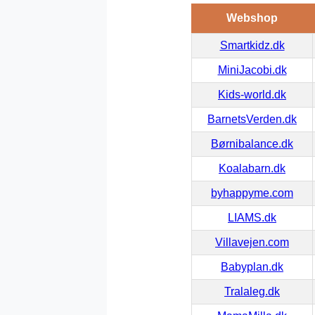
Webshop
Smartkidz.dk
MiniJacobi.dk
Kids-world.dk
BarnetsVerden.dk
Børnibalance.dk
Koalabarn.dk
byhappyme.com
LIAMS.dk
Villavejen.com
Babyplan.dk
Tralaleg.dk