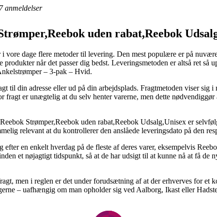
7
anmeldelser
 Strømper,Reebok uden rabat,Reebok Udsalg
i vore dage flere metoder til levering. Den mest populære er på nuvære
e produkter når det passer dig bedst. Leveringsmetoden er altså ret så 
Ankelstrømper – 3-pak – Hvid.
t til din adresse eller ud på din arbejdsplads. Fragtmetoden viser sig i
or fragt er unægtelig at du selv henter varerne, men dette nødvendiggør
Reebok Strømper,Reebok uden rabat,Reebok Udsalg,Unisex er selvfølgeli
mmelig relevant at du kontrollerer den anslåede leveringsdato på den res
ng efter en enkelt hverdag på de fleste af deres varer, eksempelvis Ree
inden et nøjagtigt tidspunkt, så at de har udsigt til at kunne nå at få de 
fragt, men i reglen er det under forudsætning af at der erhverves for e
rne – uafhængig om man opholder sig ved Aalborg, Ikast eller Hadsten – 