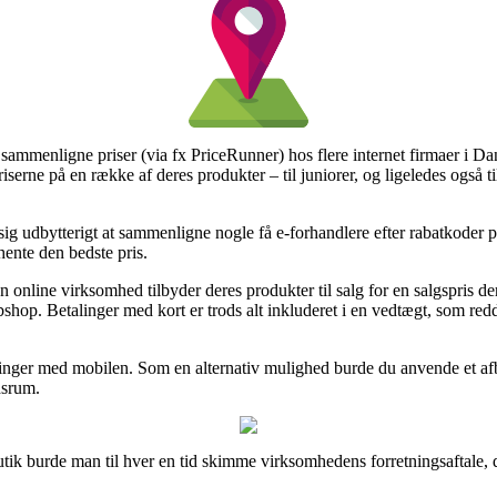
 at sammenligne priser (via fx PriceRunner) hos flere internet firmaer i 
riserne på en række af deres produkter – til juniorer, og ligeledes også 
 sig udbytterigt at sammenligne nogle få e-forhandlere efter rabatkode
dhente den bedste pris.
n online virksomhed tilbyder deres produkter til salg for en salgspris de
bshop. Betalinger med kort er trods alt inkluderet i en vedtægt, som re
talinger med mobilen. Som en alternativ mulighed burde du anvende et af
dsrum.
ik burde man til hver en tid skimme virksomhedens forretningsaftale, d