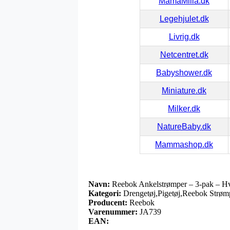
MamaMilla.dk
Legehjulet.dk
Livrig.dk
Netcentret.dk
Babyshower.dk
Miniature.dk
Milker.dk
NatureBaby.dk
Mammashop.dk
Navn:
Reebok Ankelstrømper – 3-pak – H
Kategori:
Drengetøj,Pigetøj,Reebok Strøm
Producent:
Reebok
Varenummer:
JA739
EAN: