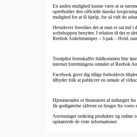
En anden mulighed kunne være at se nærmere
opretholder den officielle danske lovgivning
mulighed for at få hjælp, for så vidt du uds
Herudover foreslåes det at man er sat ind i 
webshoppen benytter. I relation til det er de
Reebok Ankelstrømper – 3-pak – Hvid, uanse
Trustpilot fremskaffer fuldkommen fine løs
internet forretningens omtaler af Reebok A
Facebook giver dig tillige forholdsvis tilta
tilbyder folk at publicere en omtale af vir
Hjemmesiden er finansieret af indtægter fra
får godtgørelse såfremt en bruger fra vores s
Anvisninger omkring produkter og online out
opdaterede de viste informationer.