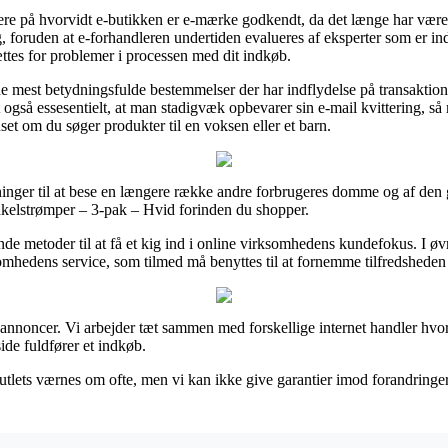
 på hvorvidt e-butikken er e-mærke godkendt, da det længe har været e
, foruden at e-forhandleren undertiden evalueres af eksperter som er ind
ættes for problemer i processen med dit indkøb.
de mest betydningsfulde bestemmelser der har indflydelse på transaktione
t også essesentielt, at man stadigvæk opbevarer sin e-mail kvittering, så
t om du søger produkter til en voksen eller et barn.
ninger til at bese en længere række andre forbrugeres domme og af den 
nkelstrømper – 3-pak – Hvid forinden du shopper.
lende metoder til at få et kig ind i online virksomhedens kundefokus. I ø
ksomhedens service, som tilmed må benyttes til at fornemme tilfredshede
 annoncer. Vi arbejder tæt sammen med forskellige internet handler hvor
ide fuldfører et indkøb.
lets værnes om ofte, men vi kan ikke give garantier imod forandringer 