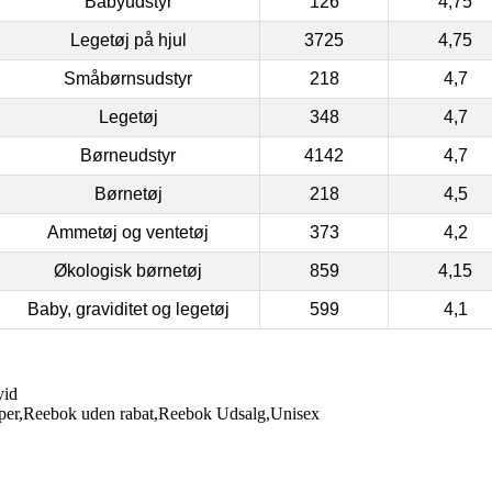
Babyudstyr
126
4,75
Legetøj på hjul
3725
4,75
Småbørnsudstyr
218
4,7
Legetøj
348
4,7
Børneudstyr
4142
4,7
Børnetøj
218
4,5
Ammetøj og ventetøj
373
4,2
Økologisk børnetøj
859
4,15
Baby, graviditet og legetøj
599
4,1
vid
per,Reebok uden rabat,Reebok Udsalg,Unisex