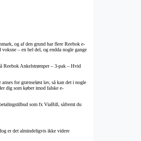
Danmark, og af den grund har flere Reebok e-
til voksne – en hel del, og endda nogle gange
r på Reebok Ankelstrømper – 3-pak – Hvid
r anses for grænseløst lav, så kan det i nogle
dder dig som køber imod falske e-
betalingstilbud som fx ViaBill, såfremt du
og er det almindeligvis ikke videre