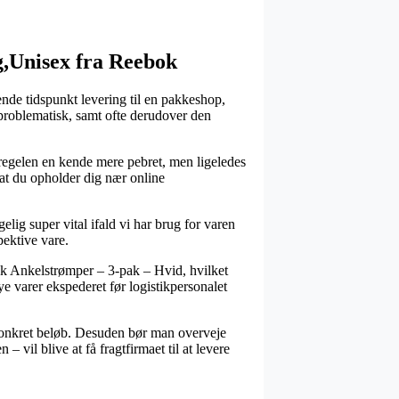
,Unisex fra Reebok
nde tidspunkt levering til en pakkeshop,
uproblematisk, samt ofte derudover den
 regelen en kende mere pebret, men ligeledes
 at du opholder dig nær online
g super vital ifald vi har brug for varen
pektive vare.
bok Ankelstrømper – 3-pak – Hvid, hvilket
nye varer ekspederet før logistikpersonalet
t konkret beløb. Desuden bør man overveje
vil blive at få fragtfirmaet til at levere