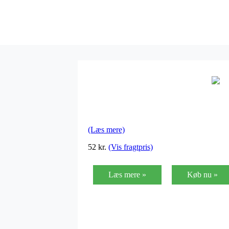
(Læs mere)
52
kr.
(Vis fragtpris)
Læs mere »
Køb nu »