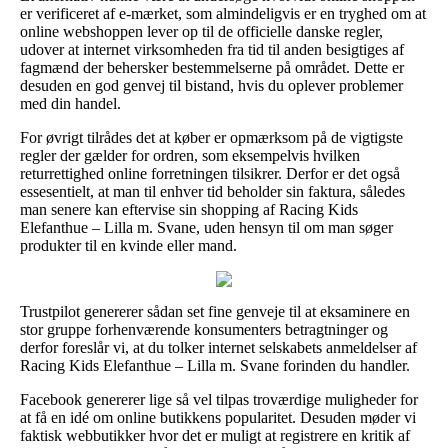
er verificeret af e-mærket, som almindeligvis er en tryghed om at
online webshoppen lever op til de officielle danske regler,
udover at internet virksomheden fra tid til anden besigtiges af
fagmænd der behersker bestemmelserne på området. Dette er
desuden en god genvej til bistand, hvis du oplever problemer
med din handel.
For øvrigt tilrådes det at køber er opmærksom på de vigtigste
regler der gælder for ordren, som eksempelvis hvilken
returrettighed online forretningen tilsikrer. Derfor er det også
essesentielt, at man til enhver tid beholder sin faktura, således
man senere kan eftervise sin shopping af Racing Kids
Elefanthue – Lilla m. Svane, uden hensyn til om man søger
produkter til en kvinde eller mand.
Trustpilot genererer sådan set fine genveje til at eksaminere en
stor gruppe forhenværende konsumenters betragtninger og
derfor foreslår vi, at du tolker internet selskabets anmeldelser af
Racing Kids Elefanthue – Lilla m. Svane forinden du handler.
Facebook genererer lige så vel tilpas troværdige muligheder for
at få en idé om online butikkens popularitet. Desuden møder vi
faktisk webbutikker hvor det er muligt at registrere en kritik af