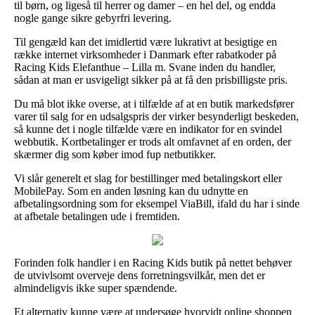
til børn, og ligeså til herrer og damer – en hel del, og endda
nogle gange sikre gebyrfri levering.
Til gengæld kan det imidlertid være lukrativt at besigtige en
række internet virksomheder i Danmark efter rabatkoder på
Racing Kids Elefanthue – Lilla m. Svane inden du handler,
sådan at man er usvigeligt sikker på at få den prisbilligste pris.
Du må blot ikke overse, at i tilfælde af at en butik markedsfører
varer til salg for en udsalgspris der virker besynderligt beskeden,
så kunne det i nogle tilfælde være en indikator for en svindel
webbutik. Kortbetalinger er trods alt omfavnet af en orden, der
skærmer dig som køber imod fup netbutikker.
Vi slår generelt et slag for bestillinger med betalingskort eller
MobilePay. Som en anden løsning kan du udnytte en
afbetalingsordning som for eksempel ViaBill, ifald du har i sinde
at afbetale betalingen ude i fremtiden.
Forinden folk handler i en Racing Kids butik på nettet behøver
de utvivlsomt overveje dens forretningsvilkår, men det er
almindeligvis ikke super spændende.
Et alternativ kunne være at undersøge hvorvidt online shoppen