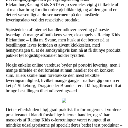
Elefanthue,Racing Kids SS19 er jo særdeles vigtig i tilfælde af
at man har brug for din ordre øjeblikkeligt, og af den grund er
det ret væsentligt at du ser nærmere på den anslåede
leveringsdato ved det respektive produkt.
Størstedelen af internet handler udlover levering på næste
hverdag på mange af butikkens varer, eksempelvis Racing Kids
Elefanthue – Lilla m. Svane, men husk at det beroer på at
bestillingen laves forinden et givent klokkeslæt, med
hensynstagen til at de sandsynligvis kan nå at få dit nye produkt
pakket før logistikpersonalet holder fyraften.
Nogle enkelte online varehuse byder på portofri levering, men i
mange tilfælde er det forudsat at man handler for en konkret
sum. Ellers skulle man foretrække den mest letkøbte
leveringsmulighed, hvilket mange gange – uafhængig om du er
tæt på Silkeborg, Dragør eller Brande – er at få fragtfirmaet til at
bringe bestillingen til et udleveringssted.
Det er efterhånden i høj grad praktisk for forbrugerne at vurdere
prisniveauet i blandt forskellige internet handler, og så har
massevis af Racing Kids e-forretninger været tvunget til at
mindske udsalgspriserne på specielt deres bedst i test produkter –