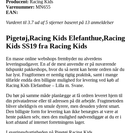
Producent:
Racing Kids
Varenummer:
MN655
EAN:
Vurderet til
3.7
ud af 5 stjerner baseret på
13
anmeldelser
Pigetøj,Racing Kids Elefanthue,Racing
Kids SS19 fra Racing Kids
En masse online webshops frembyder nu alverdens
leveringsudgaver. En af de mest anvendte er på nuværende
tidspunkt pakkeshops, hvor du så nemt kan hente ordren når du
har lyst. Fragtformen er nemlig rigtig praktisk, samt i mange
tilfælde endda den billigste mulighed for levering ved køb af
Racing Kids Elefanthue – Lilla m. Svane.
Du bør på samme måde planlægge at få ordren leveret hjem til
din privatadresse eller til adressen på dit arbejde. Fragtmetoden
bliver uheldigvis en smule dyrere, men desuden yderst smart.
Den billigste form for levering kan ikke benægtes at være at
hente pakken selv, men den mulighed nødvendiggør at du er i
kort afstand af internet forretningens lager.
Leveringsdygtigheden på Pigetøj,Racing Kids