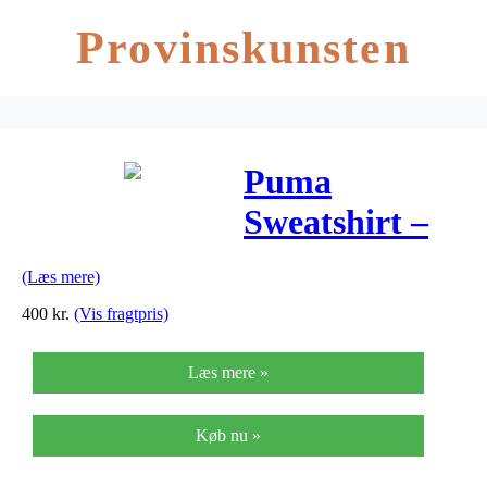
Provinskunsten
Puma
Sweatshirt –
Classic – Sort
(Læs mere)
m. Camo
400
kr.
(Vis fragtpris)
Læs mere »
Køb nu »