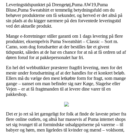
Leveringstidspunktet på Drengetøj,Puma AW19,Puma
Bluse,Puma Sweatshirt er temmelig betydningsfuld om du
behøver produkterne om få sekunder, og herved er det altså på
sin plads at du kigger nærmere på den forventede leveringstid
ved det aktuelle produkt.
Mange e-forretninger stiller garanti om 1 dags levering på flere
produkter, eksempelvis Puma Sweatshirt – Classic – Sort m.
Camo, som dog forudsætter at der bestilles før et givent
tidspunkt, således at de har en chance for at nå at få ordren ud af
døren forud for at pakkepersonalet har fri.
En hel del webbutikker præsterer fragtfri levering, men for det
meste under forudsætning af at der handles for et konkret beløb.
Ellers må du vælge den mest letkøbte form for fragt, som mange
gange – uanset om man befinder sig nær Køge, Slagelse eller
Vejen – er at få fragtmanden til at levere dine varer til en
pakkeshop.
Det er jo ret så let gængeligt for folk at finde de laveste priser fra
flere online outlets, og altså har massevis af Puma internet shops
set sig tvunget til at formindske udsalgspriserne på varerne – til
babyer og børn, men ligeledes til kvinder og mænd – voldsomt,