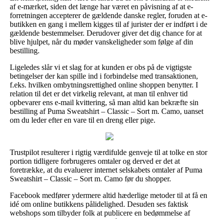
af e-mærket, siden det længe har været en påvisning af at e-
forretningen accepterer de gældende danske regler, foruden at e-
butikken en gang i mellem kigges til af jurister der er indført i de
gældende bestemmelser. Derudover giver det dig chance for at
blive hjulpet, når du møder vanskeligheder som følge af din
bestilling.
Ligeledes slår vi et slag for at kunden er obs på de vigtigste
betingelser der kan spille ind i forbindelse med transaktionen,
f.eks. hvilken ombytningsrettighed online shoppen benytter. I
relation til det er det virkelig relevant, at man til enhver tid
opbevarer ens e-mail kvittering, så man altid kan bekræfte sin
bestilling af Puma Sweatshirt – Classic – Sort m. Camo, uanset
om du leder efter en vare til en dreng eller pige.
Trustpilot resulterer i rigtig værdifulde genveje til at tolke en stor
portion tidligere forbrugeres omtaler og derved er det at
foretrække, at du evaluerer internet selskabets omtaler af Puma
Sweatshirt – Classic – Sort m. Camo før du shopper.
Facebook medfører ydermere altid hæderlige metoder til at få en
idé om online butikkens pålidelighed. Desuden ses faktisk
webshops som tilbyder folk at publicere en bedømmelse af