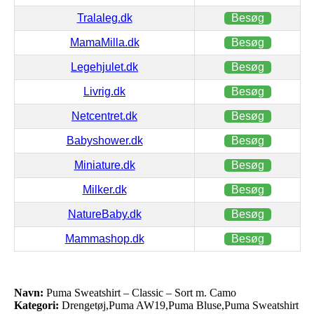
Tralaleg.dk
Besøg
MamaMilla.dk
Besøg
Legehjulet.dk
Besøg
Livrig.dk
Besøg
Netcentret.dk
Besøg
Babyshower.dk
Besøg
Miniature.dk
Besøg
Milker.dk
Besøg
NatureBaby.dk
Besøg
Mammashop.dk
Besøg
Navn:
Puma Sweatshirt – Classic – Sort m. Camo
Kategori:
Drengetøj,Puma AW19,Puma Bluse,Puma Sweatshirt