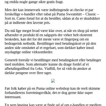
og endda nogle gange sikre gratis fragt.
Men det kan immervæk være indbringende at checke et par
forskellige e-handler efter rabat på Puma Sweatshirt – Classic –
Sort m. Camo forud for at du bestiller, sådan at du er skudsikker
på at indhente den laveste pris.
Du må lige meget hvad være klar over, at når en shop på nettet
afhænder et produkt til en salgspris der virker helt ekstremt
beskeden, kan det for det meste være et fingerpeg om en
bedragerisk netbutik. Bestillinger med betalingskort er på den
anden side omsluttet af et regelsæt, som dækker køber imod
snydagtige online virksomheder.
Generelt foreslår vi bestillinger med betalingskort eller betalinger
med mobilen. Som alternativ kunne du drage fordel af et
afbetalingstilbud fra f.eks. ViaBill, for så vidt du ønsker at
dække pengene over flere uger.
Før folk køber på en Puma online webshop kan de reelt skimme
forhandlerens forretningsvilkår, det er dog gerne ikke super
interessant.
En nem løsning kan være at finde ud af om e-handlen er medlem