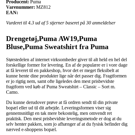
Producent:
Puma
Varenummer:
MZ812
EAN:
Vurderet til
4.3
ud af 5 stjerner baseret på
30
anmeldelser
Drengetøj,Puma AW19,Puma
Bluse,Puma Sweatshirt fra Puma
Størstedelen af internet virksomheder giver til alt held en hel del
forskellige former for levering. En af de populære er i vore dage
at få leveret til en pakkeshop, hvor det er meget fleksibelt at
kunne hente dine produkter lige når det passer dig. Fragtformen
er jo rigtig nem, samt ofte ligeledes den mest prisbevidste
fragtform ved køb af Puma Sweatshirt – Classic – Sort m.
Camo.
Du kunne derudover prøve at få ordren sendt til din private
bopæl eller ud til dit arbejde. Leveringsformen viser sig
gennemsnitligt en tak mere bekostelig, men omvendt ret
praktisk. Den mest prisbevidste leveringsmetode er dog at du
selv henter pakken, som jo afhænger af at du fysisk befinder dig
nærved e-shoppens bopæl.