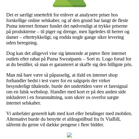
Det er særligt smertefrit for enhver at analysere priser hos
forskellige online selskaber, og af den grund har langt de fleste
Puma internet firmaer fundet det nødvendigt at trykke priserne
på produkterne – til piger og drenge, men ligeledes til herrer og
damer – eftertrykkeligt, og endda nogle gange sikre levering
uden beregning.
Dog kan det alligevel vise sig lønnende at prøve flere internet
outlets efter rabat på Puma Sweatpants – Sort m. Logo forud for
at du bestiller, så man er garanteret at skaffe sig den billigste pris.
Man må bare være så påpasselig, at ifald en internet shop
forhandler bedst i test varer for en salgspris der virker
besynderligt tiltalende, burde det undertiden være et faresignal
om en falsk webshop. Handler med kort er på den anden side
inkluderet i en foranstaltning, som sikrer os overfor uægte
internet selskaber.
Vi anbefaler generelt køb med kort eller betalinger med mobilen.
Alternativt burde du benytte et afdragstilbud fra fx ViaBill,
såfremt du gerne vil dække pengene i flere bidder.