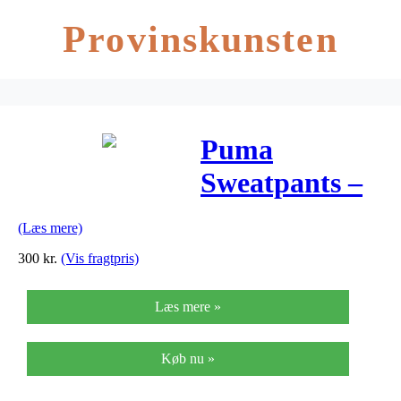
Provinskunsten
Puma
Sweatpants –
Sort m. Logo
(Læs mere)
300
kr.
(Vis fragtpris)
Læs mere »
Køb nu »