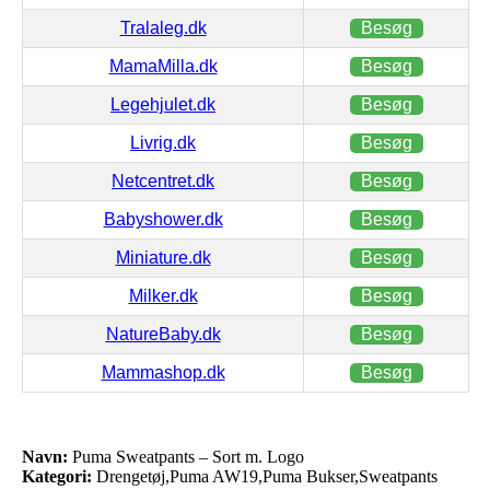
Tralaleg.dk
Besøg
MamaMilla.dk
Besøg
Legehjulet.dk
Besøg
Livrig.dk
Besøg
Netcentret.dk
Besøg
Babyshower.dk
Besøg
Miniature.dk
Besøg
Milker.dk
Besøg
NatureBaby.dk
Besøg
Mammashop.dk
Besøg
Navn:
Puma Sweatpants – Sort m. Logo
Kategori:
Drengetøj,Puma AW19,Puma Bukser,Sweatpants