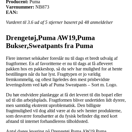
Producent:
Puma
Varenummer:
NB873
EAN:
Vurderet til
3.6
ud af 5 stjerner baseret på
48
anmeldelser
Drengetøj,Puma AW19,Puma
Bukser,Sweatpants fra Puma
Flere internet selskaber foreslår nu til dags et bredt udvalg af
fragtformer. En af favoritterne er nu til dags at få afleveret
pakken hos en pakkeshop, så du selv har mulighed for at hente
bestillingen når du har lyst. Fragttypen er jo vældig
fremkommelig, og oftest ligeledes den mest prisbevidste
leveringsform ved køb af Puma Sweatpants – Sort m. Logo.
Du bør endvidere planlægge at få det leveret til din bopæl eller
ud til din arbejdsplads. Fragtformen bliver undertiden lidt dyrere,
men samtidig ekstremt uproblematisk. Den billigste
fragtmulighed vil dog altid være at du selv henter produkterne,
som desværre forudsætter at du fysisk befinder dig med kort
afstand til internet forhandlerens tilholdssted.
Antal dages levering på Drengetøj,Puma AW19,Puma