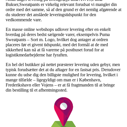
Bukser,Sweatpants er virkelig relevant forudsat vi mangler din
ordre med det samme, så af den grund er det nemlig afgørende at
du studerer det anslåede leveringstidspunkt for den
vedkommende vare.
En masse online webshops udlover levering efter en enkelt
hverdag på deres bedst sælgende varer, eksempelvis Puma
Sweatpants – Sort m. Logo, hvilket dog antager at ordren
placeres før et givent tidspunkt, med det formål at de med
sikkerhed kan nå at få varerne på posthuset forud for at
logistikmedarbejderne har fyraften.
En hel del butikker på nettet præsterer levering uden gebyr, men
typisk forudsætter det at du aftager for en fastsat pris. Derudover
kunne du udse dig den billigste mulighed for levering, hvilket i
mange tilfælde – ligegyldigt om man er i København,
Frederikshavn eller Vojens – er at få fragtmanden til at bringe
din bestilling til et afhentningssted.