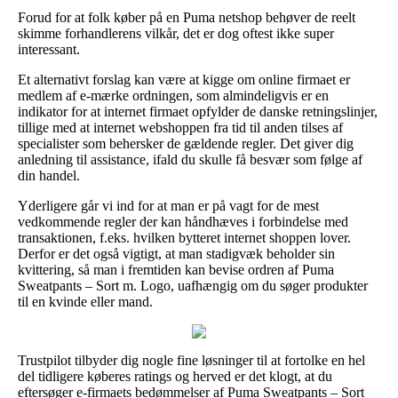
Forud for at folk køber på en Puma netshop behøver de reelt
skimme forhandlerens vilkår, det er dog oftest ikke super
interessant.
Et alternativt forslag kan være at kigge om online firmaet er
medlem af e-mærke ordningen, som almindeligvis er en
indikator for at internet firmaet opfylder de danske retningslinjer,
tillige med at internet webshoppen fra tid til anden tilses af
specialister som behersker de gældende regler. Det giver dig
anledning til assistance, ifald du skulle få besvær som følge af
din handel.
Yderligere går vi ind for at man er på vagt for de mest
vedkommende regler der kan håndhæves i forbindelse med
transaktionen, f.eks. hvilken bytteret internet shoppen lover.
Derfor er det også vigtigt, at man stadigvæk beholder sin
kvittering, så man i fremtiden kan bevise ordren af Puma
Sweatpants – Sort m. Logo, uafhængig om du søger produkter
til en kvinde eller mand.
Trustpilot tilbyder dig nogle fine løsninger til at fortolke en hel
del tidligere køberes ratings og herved er det klogt, at du
eftersøger e-firmaets bedømmelser af Puma Sweatpants – Sort