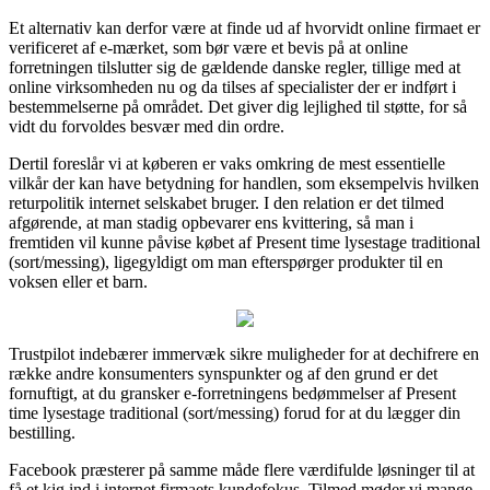
Et alternativ kan derfor være at finde ud af hvorvidt online firmaet er
verificeret af e-mærket, som bør være et bevis på at online
forretningen tilslutter sig de gældende danske regler, tillige med at
online virksomheden nu og da tilses af specialister der er indført i
bestemmelserne på området. Det giver dig lejlighed til støtte, for så
vidt du forvoldes besvær med din ordre.
Dertil foreslår vi at køberen er vaks omkring de mest essentielle
vilkår der kan have betydning for handlen, som eksempelvis hvilken
returpolitik internet selskabet bruger. I den relation er det tilmed
afgørende, at man stadig opbevarer ens kvittering, så man i
fremtiden vil kunne påvise købet af Present time lysestage traditional
(sort/messing), ligegyldigt om man efterspørger produkter til en
voksen eller et barn.
Trustpilot indebærer immervæk sikre muligheder for at dechifrere en
række andre konsumenters synspunkter og af den grund er det
fornuftigt, at du gransker e-forretningens bedømmelser af Present
time lysestage traditional (sort/messing) forud for at du lægger din
bestilling.
Facebook præsterer på samme måde flere værdifulde løsninger til at
få et kig ind i internet firmaets kundefokus. Tilmed møder vi mange