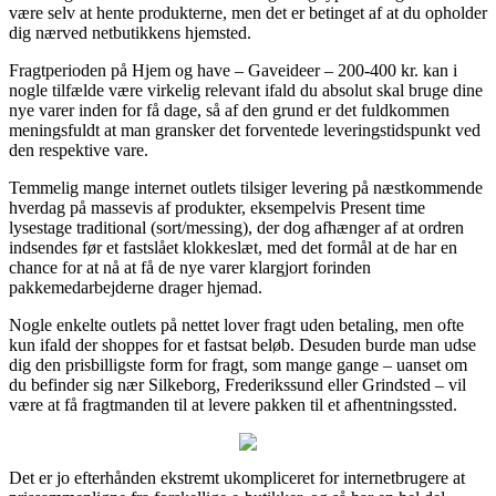
være selv at hente produkterne, men det er betinget af at du opholder
dig nærved netbutikkens hjemsted.
Fragtperioden på Hjem og have – Gaveideer – 200-400 kr. kan i
nogle tilfælde være virkelig relevant ifald du absolut skal bruge dine
nye varer inden for få dage, så af den grund er det fuldkommen
meningsfuldt at man gransker det forventede leveringstidspunkt ved
den respektive vare.
Temmelig mange internet outlets tilsiger levering på næstkommende
hverdag på massevis af produkter, eksempelvis Present time
lysestage traditional (sort/messing), der dog afhænger af at ordren
indsendes før et fastslået klokkeslæt, med det formål at de har en
chance for at nå at få de nye varer klargjort forinden
pakkemedarbejderne drager hjemad.
Nogle enkelte outlets på nettet lover fragt uden betaling, men ofte
kun ifald der shoppes for et fastsat beløb. Desuden burde man udse
dig den prisbilligste form for fragt, som mange gange – uanset om
du befinder sig nær Silkeborg, Frederikssund eller Grindsted – vil
være at få fragtmanden til at levere pakken til et afhentningssted.
Det er jo efterhånden ekstremt ukompliceret for internetbrugere at