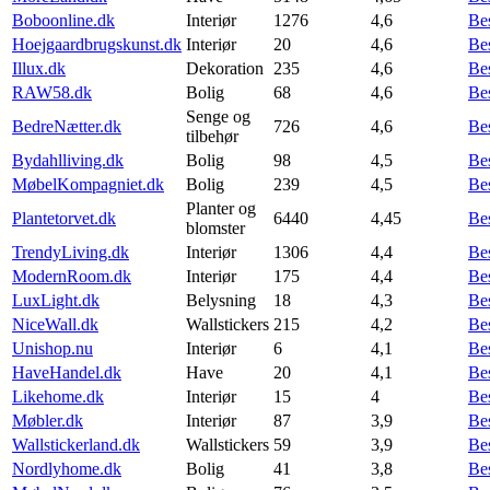
Boboonline.dk
Interiør
1276
4,6
Be
Hoejgaardbrugskunst.dk
Interiør
20
4,6
Be
Illux.dk
Dekoration
235
4,6
Be
RAW58.dk
Bolig
68
4,6
Be
Senge og
BedreNætter.dk
726
4,6
Be
tilbehør
Bydahlliving.dk
Bolig
98
4,5
Be
MøbelKompagniet.dk
Bolig
239
4,5
Be
Planter og
Plantetorvet.dk
6440
4,45
Be
blomster
TrendyLiving.dk
Interiør
1306
4,4
Be
ModernRoom.dk
Interiør
175
4,4
Be
LuxLight.dk
Belysning
18
4,3
Be
NiceWall.dk
Wallstickers
215
4,2
Be
Unishop.nu
Interiør
6
4,1
Be
HaveHandel.dk
Have
20
4,1
Be
Likehome.dk
Interiør
15
4
Be
Møbler.dk
Interiør
87
3,9
Be
Wallstickerland.dk
Wallstickers
59
3,9
Be
Nordlyhome.dk
Bolig
41
3,8
Be