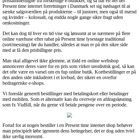
prissammenligne fra forskellige e-butikker, og så har en hel del
Present time internet forretninger i Danmark set sig nødsaget til at
sænke salgsværdien på produkterne – til juniorer, men også til mænd
og kvinder – kolossalt, og endda nogle gange sikre fragt uden
omkostninger.
Det kan dog til hver en tid vise sig lønsomt at se nærmere på flere
online varehuse efter rabat på Present time lysestage traditional
(sort/messing) før du handler, således at man er på den sikre side
med at få den prisbilligste pris.
Man skal alligevel ikke glemme, at ifald en online webshop
annoncerer deres varer for en pris som virker urealistisk god, så kan
det ofte være en varsel om en fup online butik. Kortbestillinger er på
den anden side inkluderet i et lovbud, der sikrer en overfor
bedrageriske e-shops.
Vi foreslår generelt bestillinger med betalingskort eller betalinger
med mobilen. Som et alternativ kan du overveje en afdragsløsning
som fx ViaBill, når du gerne vil betale pengene over en periode.
Forud for at nogen bestiller i en Present time internet shop behøver
man principielt løbe igennem dens betingelser, det er dog uden tvivl
ikke særlig morsomt.