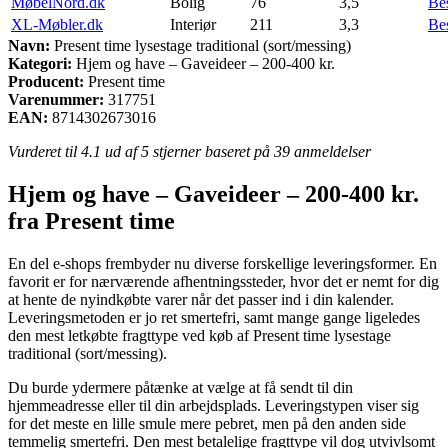
MøbelNord.dk
Bolig
76
3,5
Be
XL-Møbler.dk
Interiør
211
3,3
Be
Navn:
Present time lysestage traditional (sort/messing)
Kategori:
Hjem og have – Gaveideer – 200-400 kr.
Producent:
Present time
Varenummer:
317751
EAN:
8714302673016
Vurderet til
4.1
ud af 5 stjerner baseret på
39
anmeldelser
Hjem og have – Gaveideer – 200-400 kr.
fra Present time
En del e-shops frembyder nu diverse forskellige leveringsformer. En
favorit er for nærværende afhentningssteder, hvor det er nemt for dig
at hente de nyindkøbte varer når det passer ind i din kalender.
Leveringsmetoden er jo ret smertefri, samt mange gange ligeledes
den mest letkøbte fragttype ved køb af Present time lysestage
traditional (sort/messing).
Du burde ydermere påtænke at vælge at få sendt til din
hjemmeadresse eller til din arbejdsplads. Leveringstypen viser sig
for det meste en lille smule mere pebret, men på den anden side
temmelig smertefri. Den mest betalelige fragttype vil dog utvivlsomt