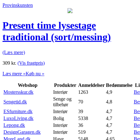
Provinskunsten
Present time lysestage
traditional (sort/messing)
(Læs mere)
309
kr.
(Vis fragtpris)
Læs mere »
Køb nu »
Webshop
Produkter
Anmeldelser
Bedømmelse
Li
Mostersskur.dk
Interiør
1263
4,9
Be
Senge og
Sengetid.dk
70
4,8
Be
tilbehør
ESfurniture.dk
Interiør
39
4,7
Be
LuxoLiving.dk
Bolig
5338
4,7
Be
Lepong.dk
Interiør
36
4,7
Be
DesignGaragen.dk
Interiør
519
4,7
Be
MoreLand.dk
Have
5148
4,65
Be