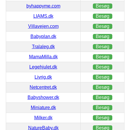
byhappyme.com
Besøg
LIAMS.dk
Besøg
Villavejen.com
Besøg
Babyplan.dk
Besøg
Tralaleg.dk
Besøg
MamaMilla.dk
Besøg
Legehjulet.dk
Besøg
Livrig.dk
Besøg
Netcentret.dk
Besøg
Babyshower.dk
Besøg
Miniature.dk
Besøg
Milker.dk
Besøg
NatureBaby.dk
Besøg