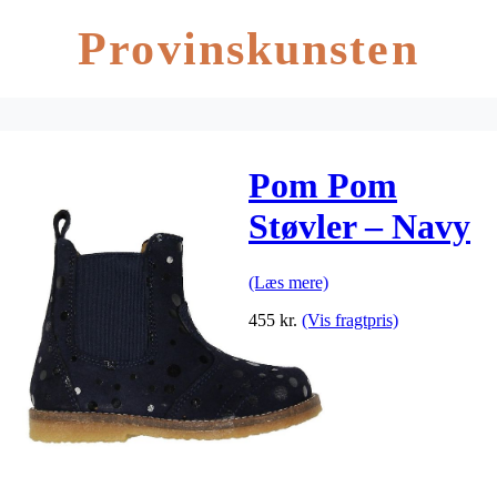
Provinskunsten
Pom Pom
Støvler – Navy
m. Prikker
(Læs mere)
455
kr.
(Vis fragtpris)