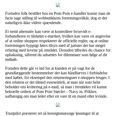
Forinden folk bestiller hos en Pom Pom e-handler kunne man de
facto tage stilling til webbutikkens forretningsvilkår, dog er det
naturligvis ikke videre spændende.
Et nemt alternativ kan være at kontrollere hvorvidt e-
forhandleren er tilsluttet e-mærket, hvilket kan være en angivelse
af at online shoppen respekterer de officielle regler, og at online
forretningen hyppigt føres tilsyn med af jurister der har meget
erfaring med lovene på området. Desuden tilbydes du chance for
opbakning, såfremt du udsættes for dilemmaer som følge af dit
indkøb.
Foruden dette går vi ind for at kunden er på vagt for de
grundlæggende bestemmelser der kan håndhæves i forbindelse
med købet, for eksempel den returneringsret e-shoppen bruger. I
den relation er det tilmed essesentielt, at man når som helst
beholder ens kvittering på e-mail, så man i fremtiden vil kunne
bekræfte ordren af Pom Pom Støvler – Navy m. Prikker,
uafhængig om man leder efter en vare til en mand eller kvinde.
Trustpilot præsterer ret så hensigtsmæssige løsninger til at