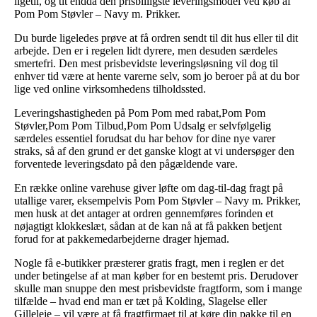
ligetil, og tit endda den prisbilligste leveringsmodel ved køb af
Pom Pom Støvler – Navy m. Prikker.
Du burde ligeledes prøve at få ordren sendt til dit hus eller til dit
arbejde. Den er i regelen lidt dyrere, men desuden særdeles
smertefri. Den mest prisbevidste leveringsløsning vil dog til
enhver tid være at hente varerne selv, som jo beroer på at du bor
lige ved online virksomhedens tilholdssted.
Leveringshastigheden på Pom Pom med rabat,Pom Pom
Støvler,Pom Pom Tilbud,Pom Pom Udsalg er selvfølgelig
særdeles essentiel forudsat du har behov for dine nye varer
straks, så af den grund er det ganske klogt at vi undersøger den
forventede leveringsdato på den pågældende vare.
En række online varehuse giver løfte om dag-til-dag fragt på
utallige varer, eksempelvis Pom Pom Støvler – Navy m. Prikker,
men husk at det antager at ordren gennemføres forinden et
nøjagtigt klokkeslæt, sådan at de kan nå at få pakken betjent
forud for at pakkemedarbejderne drager hjemad.
Nogle få e-butikker præsterer gratis fragt, men i reglen er det
under betingelse af at man køber for en bestemt pris. Derudover
skulle man snuppe den mest prisbevidste fragtform, som i mange
tilfælde – hvad end man er tæt på Kolding, Slagelse eller
Gilleleje – vil være at få fragtfirmaet til at køre din pakke til en