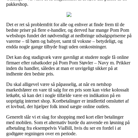
pakkeshop.
Det er ret så problemfrit for alle og enhver at finde frem til de
bedste priser på flere e-handler, og derved har mange Pom Pom
webshops fundet det nødvendigt at nedbringe udsalgspriserne på
varerne – til børn og babyer, samt til voksne – betydeligt, og
endda nogle gange tilbyde fragt uden omkostninger.
Det kan dog stadigvæk være gavnligt at studere nogle få online
firmaer efter rabatkoder på Pom Pom Støvler – Navy m. Prikker
inden du handler, således at man er usvigeligt sikker på at
indhente den bedste pris.
Du skal alligevel være så påpasselig, at når en netshop
markedsfører en vare til salg for en pris som kan virke kolossalt
letkøbt, så kan det i nogle tilfælde være en indikation på en
uoprigtig internet shop. Kortbetalinger er imidlertid omsluttet af
et lovbud, der hjælper folk imod uægte online outlets.
Generelt slår vi et slag for shopping med kort eller betalinger
med mobilen. Som et alternativ burde du anvende en løsning på
afbetaling fra eksempelvis ViaBill, hvis du ser en fordel i at
godtgøre regningen over en periode.