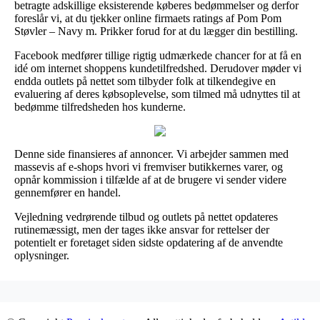
betragte adskillige eksisterende køberes bedømmelser og derfor
foreslår vi, at du tjekker online firmaets ratings af Pom Pom
Støvler – Navy m. Prikker forud for at du lægger din bestilling.
Facebook medfører tillige rigtig udmærkede chancer for at få en
idé om internet shoppens kundetilfredshed. Derudover møder vi
endda outlets på nettet som tilbyder folk at tilkendegive en
evaluering af deres købsoplevelse, som tilmed må udnyttes til at
bedømme tilfredsheden hos kunderne.
Denne side finansieres af annoncer. Vi arbejder sammen med
massevis af e-shops hvori vi fremviser butikkernes varer, og
opnår kommission i tilfælde af at de brugere vi sender videre
gennemfører en handel.
Vejledning vedrørende tilbud og outlets på nettet opdateres
rutinemæssigt, men der tages ikke ansvar for rettelser der
potentielt er foretaget siden sidste opdatering af de anvendte
oplysninger.