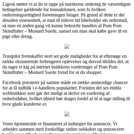
Ligeså støtter vi at du er oppe på mærkerne omkring de væsentligste
betingelser gældende for transaktionen, som fx hvilken
ombytningsrettighed forretningen bruger. På grund af dette er det
desuden essesentielt, at man til enhver tid bibeholder sin ordremail,
så man en anden gang vil kunne bekræfte handlen af Pom Pom
Skindfutter – Mustard Suede, uanset om man skal købe gave til en
pige eller dreng.
Trustpilot fremskaffer stort set gode muligheder for at eftersøge en
række eksisterende forbrugeres oplevelser og derved tilrådes det, at
du tager et kig på internet butikkens vurderinger af Pom Pom
Skindfutter – Mustard Suede forud for at du shopper.
Facebook præsterer på samme måde en række anstændige chancer
for at få indblik i e-handlens popularitet. Foruden det ses endda
webbutikker som gør det muligt at skrive en vurdering af
ordreforløbet, hvilket tilmed bør drages fordel af til at tage stilling til
hvor glade kunderne er.
Vores hjemmeside er finansieret af indtægter fra annoncer. Vi
arbejder sammen med forskellige online selskaber og annoncerer