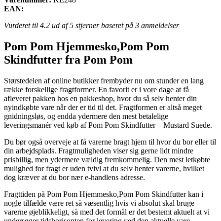
EAN:
Vurderet til
4.2
ud af 5 stjerner baseret på
3
anmeldelser
Pom Pom Hjemmesko,Pom Pom
Skindfutter fra Pom Pom
Størstedelen af online butikker frembyder nu om stunder en lang
række forskellige fragtformer. En favorit er i vore dage at få
afleveret pakken hos en pakkeshop, hvor du så selv henter din
nyindkøbte vare når der er tid til det. Fragtformen er altså meget
gnidningsløs, og endda ydermere den mest betalelige
leveringsmanér ved køb af Pom Pom Skindfutter – Mustard Suede.
Du bør også overveje at få varerne bragt hjem til hvor du bor eller til
din arbejdsplads. Fragtmuligheden viser sig gerne lidt mindre
prisbillig, men ydermere vældig fremkommelig. Den mest letkøbte
mulighed for fragt er uden tvivl at du selv henter varerne, hvilket
dog kræver at du bor nær e-handlens adresse.
Fragttiden på Pom Pom Hjemmesko,Pom Pom Skindfutter kan i
nogle tilfælde være ret så væsentlig hvis vi absolut skal bruge
varerne øjeblikkeligt, så med det formål er det bestemt aktuelt at vi
undersøger tidshorisonten for levering ved den aktuelle vare.