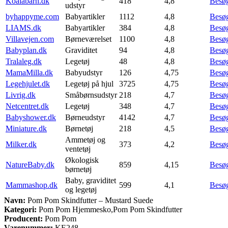
Koalabarn.dk
418
4,8
Besø
udstyr
byhappyme.com
Babyartikler
1112
4,8
Besø
LIAMS.dk
Babyartikler
384
4,8
Besø
Villavejen.com
Børneværelset
1100
4,8
Besø
Babyplan.dk
Graviditet
94
4,8
Besø
Tralaleg.dk
Legetøj
48
4,8
Besø
MamaMilla.dk
Babyudstyr
126
4,75
Besø
Legehjulet.dk
Legetøj på hjul
3725
4,75
Besø
Livrig.dk
Småbørnsudstyr
218
4,7
Besø
Netcentret.dk
Legetøj
348
4,7
Besø
Babyshower.dk
Børneudstyr
4142
4,7
Besø
Miniature.dk
Børnetøj
218
4,5
Besø
Ammetøj og
Milker.dk
373
4,2
Besø
ventetøj
Økologisk
NatureBaby.dk
859
4,15
Besø
børnetøj
Baby, graviditet
Mammashop.dk
599
4,1
Besø
og legetøj
Navn:
Pom Pom Skindfutter – Mustard Suede
Kategori:
Pom Pom Hjemmesko,Pom Pom Skindfutter
Producent:
Pom Pom
Varenummer:
KE248