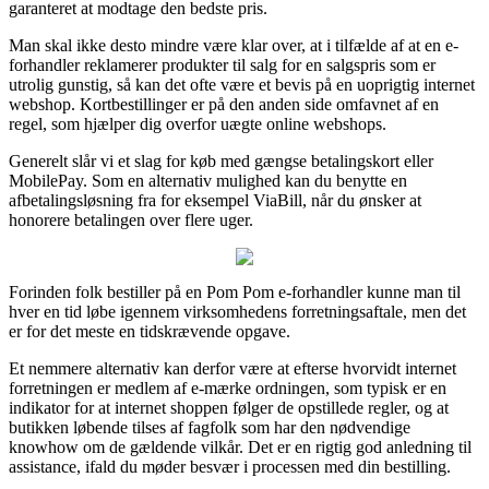
garanteret at modtage den bedste pris.
Man skal ikke desto mindre være klar over, at i tilfælde af at en e-
forhandler reklamerer produkter til salg for en salgspris som er
utrolig gunstig, så kan det ofte være et bevis på en uoprigtig internet
webshop. Kortbestillinger er på den anden side omfavnet af en
regel, som hjælper dig overfor uægte online webshops.
Generelt slår vi et slag for køb med gængse betalingskort eller
MobilePay. Som en alternativ mulighed kan du benytte en
afbetalingsløsning fra for eksempel ViaBill, når du ønsker at
honorere betalingen over flere uger.
Forinden folk bestiller på en Pom Pom e-forhandler kunne man til
hver en tid løbe igennem virksomhedens forretningsaftale, men det
er for det meste en tidskrævende opgave.
Et nemmere alternativ kan derfor være at efterse hvorvidt internet
forretningen er medlem af e-mærke ordningen, som typisk er en
indikator for at internet shoppen følger de opstillede regler, og at
butikken løbende tilses af fagfolk som har den nødvendige
knowhow om de gældende vilkår. Det er en rigtig god anledning til
assistance, ifald du møder besvær i processen med din bestilling.