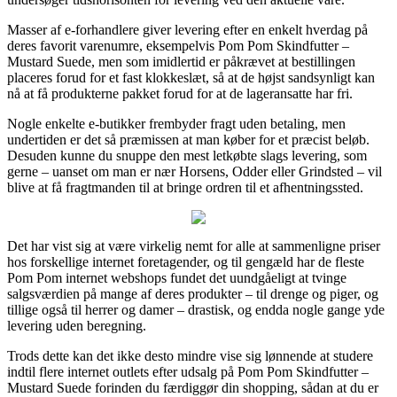
Masser af e-forhandlere giver levering efter en enkelt hverdag på
deres favorit varenumre, eksempelvis Pom Pom Skindfutter –
Mustard Suede, men som imidlertid er påkrævet at bestillingen
placeres forud for et fast klokkeslæt, så at de højst sandsynligt kan
nå at få produkterne pakket forud for at de lageransatte har fri.
Nogle enkelte e-butikker frembyder fragt uden betaling, men
undertiden er det så præmissen at man køber for et præcist beløb.
Desuden kunne du snuppe den mest letkøbte slags levering, som
gerne – uanset om man er nær Horsens, Odder eller Grindsted – vil
blive at få fragtmanden til at bringe ordren til et afhentningssted.
Det har vist sig at være virkelig nemt for alle at sammenligne priser
hos forskellige internet foretagender, og til gengæld har de fleste
Pom Pom internet webshops fundet det uundgåeligt at tvinge
salgsværdien på mange af deres produkter – til drenge og piger, og
tillige også til herrer og damer – drastisk, og endda nogle gange yde
levering uden beregning.
Trods dette kan det ikke desto mindre vise sig lønnende at studere
indtil flere internet outlets efter udsalg på Pom Pom Skindfutter –
Mustard Suede forinden du færdiggør din shopping, sådan at du er