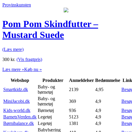
Provinskunsten
Pom Pom Skindfutter –
Mustard Suede
(Læs mere)
300
kr.
(Vis fragtpris)
Læs mere »
Køb nu »
Webshop
Produkter
Anmeldelser
Bedømmelse
Lin
Baby- og
Smartkidz.dk
2139
4,95
Besø
børnetøj
Baby- og
MiniJacobi.dk
369
4,9
Besø
børnetøj
Kids-world.dk
Børnetøj
936
4,9
Besø
BarnetsVerden.dk
Legetøj
5123
4,9
Besø
Børnibalance.dk
Legetøj
1381
4,9
Besø
Babybæring