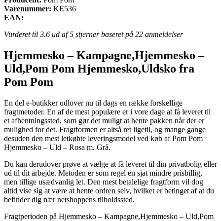
Varenummer:
KE536
EAN:
Vurderet til
3.6
ud af 5 stjerner baseret på
22
anmeldelser
Hjemmesko – Kampagne,Hjemmesko –
Uld,Pom Pom Hjemmesko,Uldsko fra
Pom Pom
En del e-butikker udlover nu til dags en række forskellige
fragtmetoder. En af de mest populære er i vore dage at få leveret til
et afhentningssted, som gør det muligt at hente pakken når der er
mulighed for det. Fragtformen er altså ret ligetil, og mange gange
desuden den mest letkøbte leveringsmodel ved køb af Pom Pom
Hjemmesko – Uld – Rosa m. Grå.
Du kan derudover prøve at vælge at få leveret til din privatbolig eller
ud til dit arbejde. Metoden er som regel en sjat mindre prisbillig,
men tillige usædvanlig let. Den mest betalelige fragtform vil dog
altid vise sig at være at hente ordren selv, hvilket er betinget af at du
befinder dig nær netshoppens tilholdssted.
Fragtperioden på Hjemmesko – Kampagne,Hjemmesko – Uld,Pom