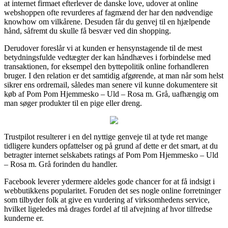
at internet firmaet efterlever de danske love, udover at online
webshoppen ofte revurderes af fagmænd der har den nødvendige
knowhow om vilkårene. Desuden får du genvej til en hjælpende
hånd, såfremt du skulle få besvær ved din shopping.
Derudover foreslår vi at kunden er hensynstagende til de mest
betydningsfulde vedtægter der kan håndhæves i forbindelse med
transaktionen, for eksempel den byttepolitik online forhandleren
bruger. I den relation er det samtidig afgørende, at man når som helst
sikrer ens ordremail, således man senere vil kunne dokumentere sit
køb af Pom Pom Hjemmesko – Uld – Rosa m. Grå, uafhængig om
man søger produkter til en pige eller dreng.
Trustpilot resulterer i en del nyttige genveje til at tyde ret mange
tidligere kunders opfattelser og på grund af dette er det smart, at du
betragter internet selskabets ratings af Pom Pom Hjemmesko – Uld
– Rosa m. Grå forinden du handler.
Facebook leverer ydermere aldeles gode chancer for at få indsigt i
webbutikkens popularitet. Foruden det ses nogle online forretninger
som tilbyder folk at give en vurdering af virksomhedens service,
hvilket ligeledes må drages fordel af til afvejning af hvor tilfredse
kunderne er.