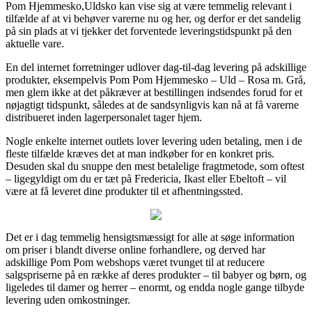
Pom Hjemmesko,Uldsko kan vise sig at være temmelig relevant i
tilfælde af at vi behøver varerne nu og her, og derfor er det sandelig
på sin plads at vi tjekker det forventede leveringstidspunkt på den
aktuelle vare.
En del internet forretninger udlover dag-til-dag levering på adskillige
produkter, eksempelvis Pom Pom Hjemmesko – Uld – Rosa m. Grå,
men glem ikke at det påkræver at bestillingen indsendes forud for et
nøjagtigt tidspunkt, således at de sandsynligvis kan nå at få varerne
distribueret inden lagerpersonalet tager hjem.
Nogle enkelte internet outlets lover levering uden betaling, men i de
fleste tilfælde kræves det at man indkøber for en konkret pris.
Desuden skal du snuppe den mest betalelige fragtmetode, som oftest
– ligegyldigt om du er tæt på Fredericia, Ikast eller Ebeltoft – vil
være at få leveret dine produkter til et afhentningssted.
Det er i dag temmelig hensigtsmæssigt for alle at søge information
om priser i blandt diverse online forhandlere, og derved har
adskillige Pom Pom webshops været tvunget til at reducere
salgspriserne på en række af deres produkter – til babyer og børn, og
ligeledes til damer og herrer – enormt, og endda nogle gange tilbyde
levering uden omkostninger.