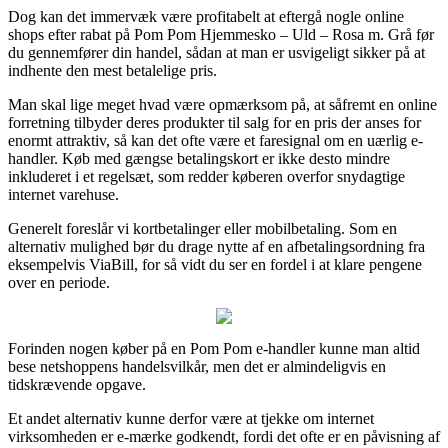
Dog kan det immervæk være profitabelt at eftergå nogle online
shops efter rabat på Pom Pom Hjemmesko – Uld – Rosa m. Grå før
du gennemfører din handel, sådan at man er usvigeligt sikker på at
indhente den mest betalelige pris.
Man skal lige meget hvad være opmærksom på, at såfremt en online
forretning tilbyder deres produkter til salg for en pris der anses for
enormt attraktiv, så kan det ofte være et faresignal om en uærlig e-
handler. Køb med gængse betalingskort er ikke desto mindre
inkluderet i et regelsæt, som redder køberen overfor snydagtige
internet varehuse.
Generelt foreslår vi kortbetalinger eller mobilbetaling. Som en
alternativ mulighed bør du drage nytte af en afbetalingsordning fra
eksempelvis ViaBill, for så vidt du ser en fordel i at klare pengene
over en periode.
Forinden nogen køber på en Pom Pom e-handler kunne man altid
bese netshoppens handelsvilkår, men det er almindeligvis en
tidskrævende opgave.
Et andet alternativ kunne derfor være at tjekke om internet
virksomheden er e-mærke godkendt, fordi det ofte er en påvisning af