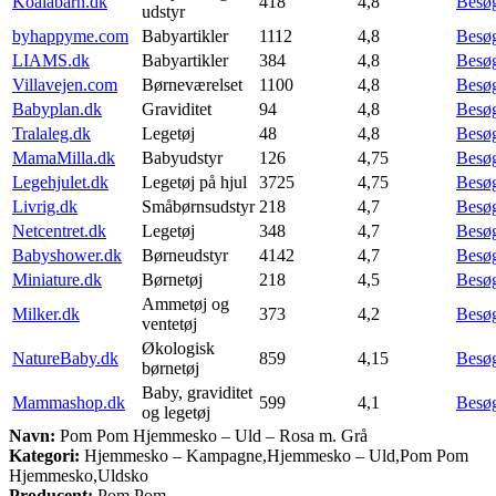
Koalabarn.dk
418
4,8
Besø
udstyr
byhappyme.com
Babyartikler
1112
4,8
Besø
LIAMS.dk
Babyartikler
384
4,8
Besø
Villavejen.com
Børneværelset
1100
4,8
Besø
Babyplan.dk
Graviditet
94
4,8
Besø
Tralaleg.dk
Legetøj
48
4,8
Besø
MamaMilla.dk
Babyudstyr
126
4,75
Besø
Legehjulet.dk
Legetøj på hjul
3725
4,75
Besø
Livrig.dk
Småbørnsudstyr
218
4,7
Besø
Netcentret.dk
Legetøj
348
4,7
Besø
Babyshower.dk
Børneudstyr
4142
4,7
Besø
Miniature.dk
Børnetøj
218
4,5
Besø
Ammetøj og
Milker.dk
373
4,2
Besø
ventetøj
Økologisk
NatureBaby.dk
859
4,15
Besø
børnetøj
Baby, graviditet
Mammashop.dk
599
4,1
Besø
og legetøj
Navn:
Pom Pom Hjemmesko – Uld – Rosa m. Grå
Kategori:
Hjemmesko – Kampagne,Hjemmesko – Uld,Pom Pom
Hjemmesko,Uldsko
Producent:
Pom Pom