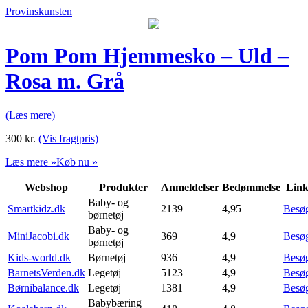
Provinskunsten
Pom Pom Hjemmesko – Uld –
Rosa m. Grå
(Læs mere)
300
kr.
(Vis fragtpris)
Læs mere »
Køb nu »
Webshop
Produkter
Anmeldelser
Bedømmelse
Lin
Baby- og
Smartkidz.dk
2139
4,95
Besø
børnetøj
Baby- og
MiniJacobi.dk
369
4,9
Besø
børnetøj
Kids-world.dk
Børnetøj
936
4,9
Besø
BarnetsVerden.dk
Legetøj
5123
4,9
Besø
Børnibalance.dk
Legetøj
1381
4,9
Besø
Babybæring