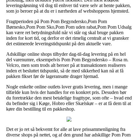
leveringsløsning vil dog til enhver tid være selv at hente pakken,
som jo beroer på at du er i nærheden af webshoppens hjemsted.
Fragtperioden på Pom Pom Begyndersko,Pom Pom
Børnesko,Pom Pom Sko,Pom Pom uden rabat,Pom Pom Udsalg
kan være ret betydningsfuld når vi står og skal bruge pakken
inden for kort tid, og derfor er det rimelig centralt at vi gransker
det estimerede leveringstidspunkt på den aktuelle vare.
Adskillige online shops tilbyder dag-til-dag levering på en hel
del varenumre, eksempelvis Pom Pom Begyndersko – Rosa m.
Velcro, men som trods alt beroer på at transaktionen realiseres
inden et besluttet tidspunkt, så de med sikkerhed kan nå at få
pakken fikset før de lageransatte drager hjemad.
Nogle enkelte online outlets lover gratis levering, men i mange
tilfælde kun hvis der handles for en konkret pris. Desuden bør
du foretrække den mest betalelige fragttype, som ofte – hvad end
du befinder sig i Køge, Hobro eller Skælskør – er at få dem til at
køre din bestilling til en pakkeshop.
Det er jo ret så bekvemt for alle at lave prissammenligning fra
diverse shops på nettet, og af den grund har adskillige Pom Pom