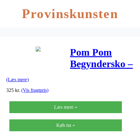
Provinskunsten
Pom Pom
Begyndersko –
Rosa m. Velcro
(Læs mere)
325
kr.
(Vis fragtpris)
Læs mere »
Køb nu »