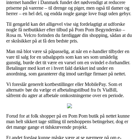
internet handler i Danmark fundet det nødvendigt at reducere
priserne på varerne – til drenge og piger, men også til damer og
herrer – en hel del, og endda nogle gange love fragt uden gebyr.
Til gengæld kan det alligevel vise sig fordelagtigt at udforske
nogle få netbutikker efter tilbud på Pom Pom Begyndersko –
Rosa m. Velcro forinden du færdiggør din shopping, sådan at du
er skråsikker på at få den bedste pris.
Man må blot være så påpasselig, at når en e-handler tilbyder en
vare til salg for en udsalgspris som kan ses som umådelig
gunstig, burde det tit være en varsel om en svindel e-forhandler.
Betalinger med kort er i hvert fald dækket ind under en
anordning, som garanterer dig imod uærlige firmaer på nettet.
Vi foreslår generelt kortbestillinger eller MobilePay. Som et
alternativ bør du vælge et afbetalingstilbud fra fx ViaBill,
såfremt du agter at afbetale omkostningerne over en periode.
Forud for at folk shopper på en Pom Pom butik på nettet kunne
man helt sikkert tage stilling til netshoppens betingelser, dog er
det mange gange et tidskrævende projekt.
Et andet forslag kunne måske være at se nærmere på om e-