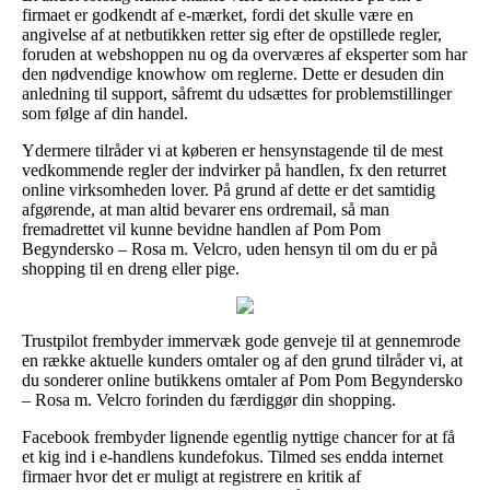
firmaet er godkendt af e-mærket, fordi det skulle være en
angivelse af at netbutikken retter sig efter de opstillede regler,
foruden at webshoppen nu og da overværes af eksperter som har
den nødvendige knowhow om reglerne. Dette er desuden din
anledning til support, såfremt du udsættes for problemstillinger
som følge af din handel.
Ydermere tilråder vi at køberen er hensynstagende til de mest
vedkommende regler der indvirker på handlen, fx den returret
online virksomheden lover. På grund af dette er det samtidig
afgørende, at man altid bevarer ens ordremail, så man
fremadrettet vil kunne bevidne handlen af Pom Pom
Begyndersko – Rosa m. Velcro, uden hensyn til om du er på
shopping til en dreng eller pige.
Trustpilot frembyder immervæk gode genveje til at gennemrode
en række aktuelle kunders omtaler og af den grund tilråder vi, at
du sonderer online butikkens omtaler af Pom Pom Begyndersko
– Rosa m. Velcro forinden du færdiggør din shopping.
Facebook frembyder lignende egentlig nyttige chancer for at få
et kig ind i e-handlens kundefokus. Tilmed ses endda internet
firmaer hvor det er muligt at registrere en kritik af