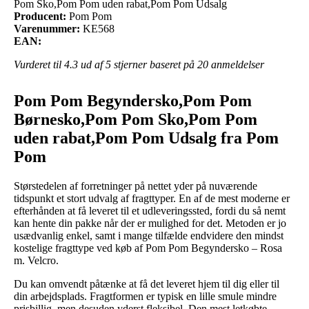
Pom Sko,Pom Pom uden rabat,Pom Pom Udsalg
Producent:
Pom Pom
Varenummer:
KE568
EAN:
Vurderet til
4.3
ud af 5 stjerner baseret på
20
anmeldelser
Pom Pom Begyndersko,Pom Pom
Børnesko,Pom Pom Sko,Pom Pom
uden rabat,Pom Pom Udsalg fra Pom
Pom
Størstedelen af forretninger på nettet yder på nuværende
tidspunkt et stort udvalg af fragttyper. En af de mest moderne er
efterhånden at få leveret til et udleveringssted, fordi du så nemt
kan hente din pakke når der er mulighed for det. Metoden er jo
usædvanlig enkel, samt i mange tilfælde endvidere den mindst
kostelige fragttype ved køb af Pom Pom Begyndersko – Rosa
m. Velcro.
Du kan omvendt påtænke at få det leveret hjem til dig eller til
din arbejdsplads. Fragtformen er typisk en lille smule mindre
prisbillig, men desuden yderst fleksibel. Den mest letkøbte