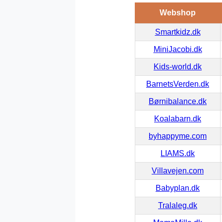
Webshop
Smartkidz.dk
MiniJacobi.dk
Kids-world.dk
BarnetsVerden.dk
Børnibalance.dk
Koalabarn.dk
byhappyme.com
LIAMS.dk
Villavejen.com
Babyplan.dk
Tralaleg.dk