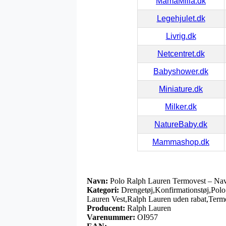
MamaMilla.dk
Legehjulet.dk
Livrig.dk
Netcentret.dk
Babyshower.dk
Miniature.dk
Milker.dk
NatureBaby.dk
Mammashop.dk
Navn:
Polo Ralph Lauren Termovest – Na
Kategori:
Drengetøj,Konfirmationstøj,Pol
Lauren Vest,Ralph Lauren uden rabat,Term
Producent:
Ralph Lauren
Varenummer:
OI957