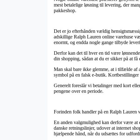
mest betalelige løsning til levering, der ma
pakkeshop.
Det er jo efterhånden vældig hensigtsmæssig
adskillige Ralph Lauren online varehuse være
enormt, og endda nogle gange tilbyde lever
Derfor kan det til hver en tid være lønnend
din shopping, sådan at du er sikker på at få 
Man skal bare ikke glemme, at i tilfælde af a
symbol på en falsk e-butik. Kortbestillinge
Generelt foreslår vi betalinger med kort ell
pengene over en periode.
Forinden folk handler på en Ralph Lauren we
En anden valgmulighed kan derfor være at eft
danske retningslinjer, udover at internet sh
hjælpende hånd, når du udsættes for udford