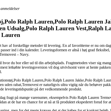
anmeldelser
øj,Polo Ralph Lauren,Polo Ralph Lauren J
en Udsalg,Polo Ralph Lauren Vest,Ralph L
h Lauren
v af forskellige metoder til levering. En af favoritterne er nu om dage 
t passer ind i din kalender. Leveringsformen er altså i høj grad fleksibe
 Termovest – Navy.
til hvor du bor eller ud til din arbejdsplads. Fragtmetoden viser sig ma
st letkøbte leveringsversion vil dog utvivlsomt være at hente pakken se
l.
mationstøj,Polo Ralph Lauren,Polo Ralph Lauren Jakke,Polo Ralph Lau
 uden rabat,Termovest er naturligvis ultra vigtig når du behøver pakke
erede leveringstidspunkt på det vedkommende produkt.
til-dag fragt på mange varenumre, eksempelvis Polo Ralph Lauren Termov
 sådan at de har en chance for at nå at få produktet ekspederet forud for 
vering, men for det meste kræves det at der købes for et konkret beløb.