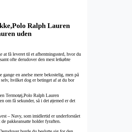
akke,Polo Ralph Lauren
auren uden
at få leveret til et afhentningssted, hvor du
l, samt ofte derudover den mest letkøbte
nge gange en anelse mere bekostelig, men på
lv, hvilket dog er betinget af at du bor
ren Termotøj,Polo Ralph Lauren
n om få sekunder, så i det øjemed er det
est – Navy, som imidlertid er underforstået
at de pakkeansatte holder fyraften.
 Derudover burde du beslutte sig for den