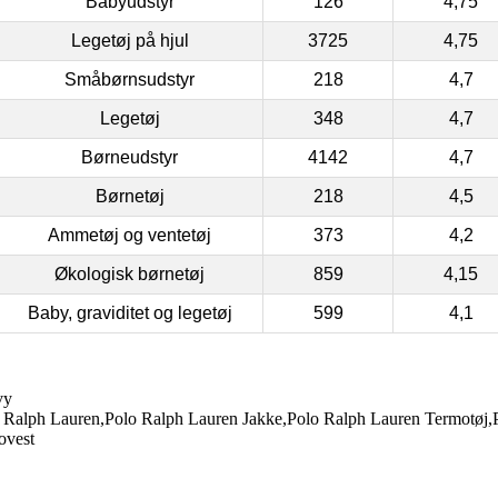
Babyudstyr
126
4,75
Legetøj på hjul
3725
4,75
Småbørnsudstyr
218
4,7
Legetøj
348
4,7
Børneudstyr
4142
4,7
Børnetøj
218
4,5
Ammetøj og ventetøj
373
4,2
Økologisk børnetøj
859
4,15
Baby, graviditet og legetøj
599
4,1
vy
o Ralph Lauren,Polo Ralph Lauren Jakke,Polo Ralph Lauren Termotøj,
ovest