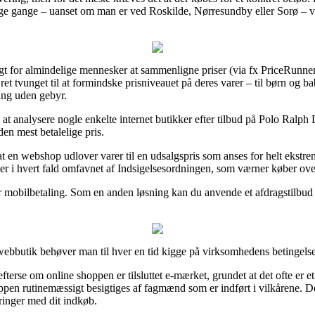
nge gange – uanset om man er ved Roskilde, Nørresundby eller Sorø – vil 
t for almindelige mennesker at sammenligne priser (via fx PriceRunner) 
t tvunget til at formindske prisniveauet på deres varer – til børn og b
ing uden gebyr.
e at analysere nogle enkelte internet butikker efter tilbud på Polo Ral
den mest betalelige pris.
t en webshop udlover varer til en udsalgspris som anses for helt ekstremt
r er i hvert fald omfavnet af Indsigelsesordningen, som værner køber ov
er mobilbetaling. Som en anden løsning kan du anvende et afdragstilbud f
bbutik behøver man til hver en tid kigge på virksomhedens betingelser,
erse om online shoppen er tilsluttet e-mærket, grundet at det ofte er et
oppen rutinemæssigt besigtiges af fagmænd som er indført i vilkårene. De
ringer med dit indkøb.