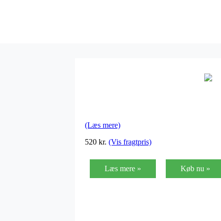
(Læs mere)
520
kr.
(Vis fragtpris)
Læs mere »
Køb nu »