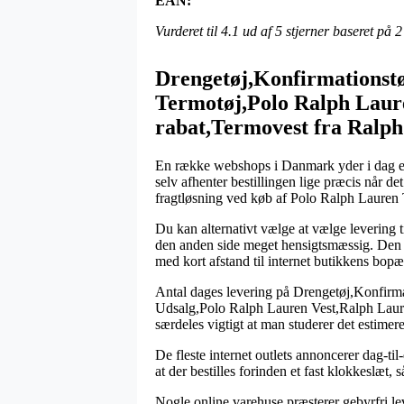
EAN:
Vurderet til
4.1
ud af 5 stjerner baseret på
2
Drengetøj,Konfirmationst
Termotøj,Polo Ralph Laur
rabat,Termovest fra Ralp
En række webshops i Danmark yder i dag et ha
selv afhenter bestillingen lige præcis når de
fragtløsning ved køb af Polo Ralph Lauren
Du kan alternativt vælge at vælge levering 
den anden side meget hensigtsmæssig. Den me
med kort afstand til internet butikkens bopæ
Antal dages levering på Drengetøj,Konfir
Udsalg,Polo Ralph Lauren Vest,Ralph Lauren
særdeles vigtigt at man studerer det estim
De fleste internet outlets annoncerer dag-
at der bestilles forinden et fast klokkeslæt,
Nogle online varehuse præsterer gebyrfri le