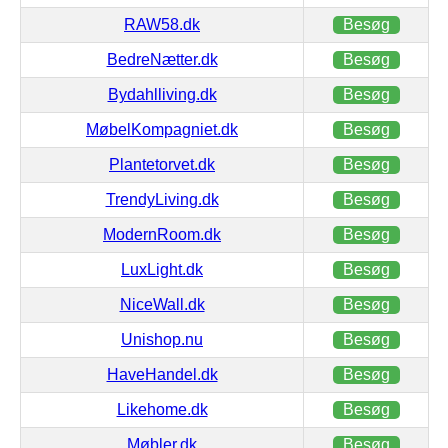
RAW58.dk
Besøg
BedreNætter.dk
Besøg
Bydahlliving.dk
Besøg
MøbelKompagniet.dk
Besøg
Plantetorvet.dk
Besøg
TrendyLiving.dk
Besøg
ModernRoom.dk
Besøg
LuxLight.dk
Besøg
NiceWall.dk
Besøg
Unishop.nu
Besøg
HaveHandel.dk
Besøg
Likehome.dk
Besøg
Møbler.dk
Besøg