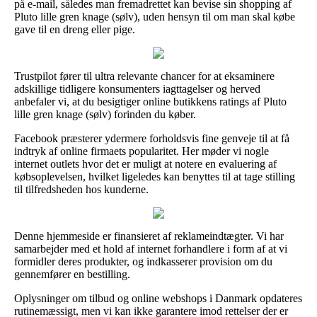
på e-mail, således man fremadrettet kan bevise sin shopping af
Pluto lille gren knage (sølv), uden hensyn til om man skal købe
gave til en dreng eller pige.
Trustpilot fører til ultra relevante chancer for at eksaminere
adskillige tidligere konsumenters iagttagelser og herved
anbefaler vi, at du besigtiger online butikkens ratings af Pluto
lille gren knage (sølv) forinden du køber.
Facebook præsterer ydermere forholdsvis fine genveje til at få
indtryk af online firmaets popularitet. Her møder vi nogle
internet outlets hvor det er muligt at notere en evaluering af
købsoplevelsen, hvilket ligeledes kan benyttes til at tage stilling
til tilfredsheden hos kunderne.
Denne hjemmeside er finansieret af reklameindtægter. Vi har
samarbejder med et hold af internet forhandlere i form af at vi
formidler deres produkter, og indkasserer provision om du
gennemfører en bestilling.
Oplysninger om tilbud og online webshops i Danmark opdateres
rutinemæssigt, men vi kan ikke garantere imod rettelser der er