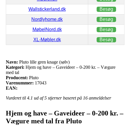
Wallstickerland.dk
Besøg
Nordlyhome.dk
Besøg
MøbelNord.dk
Besøg
XL-Møbler.dk
Besøg
Navn:
Pluto lille gren knage (sølv)
Kategori:
Hjem og have – Gaveideer – 0-200 kr. – Vægure
med tal
Producent:
Pluto
Varenummer:
17043
EAN:
Vurderet til
4.1
ud af 5 stjerner baseret på
16
anmeldelser
Hjem og have – Gaveideer – 0-200 kr. –
Vægure med tal fra Pluto