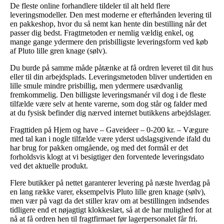
De fleste online forhandlere tildeler til alt held flere
leveringsmodeller. Den mest moderne er efterhånden levering til
en pakkeshop, hvor du så nemt kan hente din bestilling når det
passer dig bedst. Fragtmetoden er nemlig vældig enkel, og
mange gange ydermere den prisbilligste leveringsform ved køb
af Pluto lille gren knage (sølv).
Du burde på samme måde påtænke at få ordren leveret til dit hus
eller til din arbejdsplads. Leveringsmetoden bliver undertiden en
lille smule mindre prisbillig, men ydermere usædvanlig
fremkommelig. Den billigste leveringsmanér vil dog i de fleste
tilfælde være selv at hente varerne, som dog står og falder med
at du fysisk befinder dig nærved internet butikkens arbejdslager.
Fragttiden på Hjem og have – Gaveideer – 0-200 kr. – Vægure
med tal kan i nogle tilfælde være yderst udslagsgivende ifald du
har brug for pakken omgående, og med det formål er det
forholdsvis klogt at vi besigtiger den forventede leveringsdato
ved det aktuelle produkt.
Flere butikker på nettet garanterer levering på næste hverdag på
en lang række varer, eksempelvis Pluto lille gren knage (sølv),
men vær på vagt da det stiller krav om at bestillingen indsendes
tidligere end et nøjagtigt klokkeslæt, så at de har mulighed for at
nå at få ordren hen til fragtfirmaet før lagerpersonalet får fri.