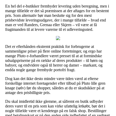
En hel del e-butikker frembyder levering uden beregning, men i
mange tilfælde er det så præmissen at der aftages for en bestemt
pris. Som alternativ bør man beslutte sig for den mest
prisbevidste leveringsudgave, der i mange tilfælde – hvad end
man er ved Randers, Grenaa eller Skjern – vil være at få
fragtmanden til at levere varerne til et udleveringssted.
Det er efterhånden ekstremt praktisk for forbrugerne at
sammenligne priser på flere online forretninger, og ergo har
mange Pluto e-forhandlere været presset til at at formindske
udsalgspriserne på en række af deres produkter – til børn og
babyer, og endvidere også til herrer og damer – markant, og
endda nogle gange frembyde portofri fragt.
Dog kan det ikke desto mindre være tiden værd at efterse
forskellige internet foretagender efter tilbud på Pluto lille gren
knage (sølv) før du shopper, således at du er skudsikker på at
antage den prisbilligste pris.
Du skal imidlertid ikke glemme, at såfremt en butik udbyder
deres varer til en pris som kan virke ufattelig letkøbt, bør det i
nogle tilfælde være et kendetegn på en falsk shop. Bestillinger
med betalingskort er på den anden side indbefattet af en vedtægt,