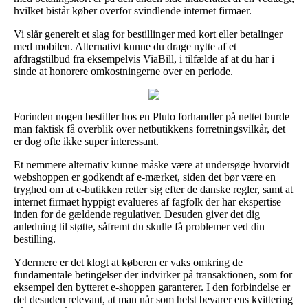
hvilket bistår køber overfor svindlende internet firmaer.
Vi slår generelt et slag for bestillinger med kort eller betalinger
med mobilen. Alternativt kunne du drage nytte af et
afdragstilbud fra eksempelvis ViaBill, i tilfælde af at du har i
sinde at honorere omkostningerne over en periode.
Forinden nogen bestiller hos en Pluto forhandler på nettet burde
man faktisk få overblik over netbutikkens forretningsvilkår, det
er dog ofte ikke super interessant.
Et nemmere alternativ kunne måske være at undersøge hvorvidt
webshoppen er godkendt af e-mærket, siden det bør være en
tryghed om at e-butikken retter sig efter de danske regler, samt at
internet firmaet hyppigt evalueres af fagfolk der har ekspertise
inden for de gældende regulativer. Desuden giver det dig
anledning til støtte, såfremt du skulle få problemer ved din
bestilling.
Ydermere er det klogt at køberen er vaks omkring de
fundamentale betingelser der indvirker på transaktionen, som for
eksempel den bytteret e-shoppen garanterer. I den forbindelse er
det desuden relevant, at man når som helst bevarer ens kvittering