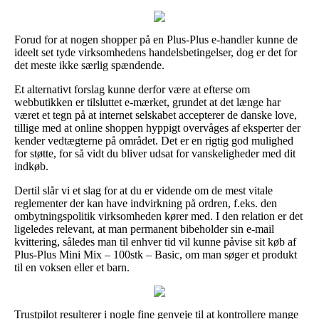
Forud for at nogen shopper på en Plus-Plus e-handler kunne de
ideelt set tyde virksomhedens handelsbetingelser, dog er det for
det meste ikke særlig spændende.
Et alternativt forslag kunne derfor være at efterse om
webbutikken er tilsluttet e-mærket, grundet at det længe har
været et tegn på at internet selskabet accepterer de danske love,
tillige med at online shoppen hyppigt overvåges af eksperter der
kender vedtægterne på området. Det er en rigtig god mulighed
for støtte, for så vidt du bliver udsat for vanskeligheder med dit
indkøb.
Dertil slår vi et slag for at du er vidende om de mest vitale
reglementer der kan have indvirkning på ordren, f.eks. den
ombytningspolitik virksomheden kører med. I den relation er det
ligeledes relevant, at man permanent bibeholder sin e-mail
kvittering, således man til enhver tid vil kunne påvise sit køb af
Plus-Plus Mini Mix – 100stk – Basic, om man søger et produkt
til en voksen eller et barn.
Trustpilot resulterer i nogle fine genveje til at kontrollere mange