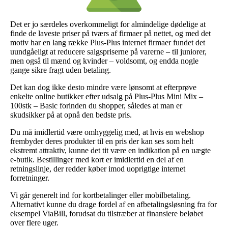
Det er jo særdeles overkommeligt for almindelige dødelige at
finde de laveste priser på tværs af firmaer på nettet, og med det
motiv har en lang række Plus-Plus internet firmaer fundet det
uundgåeligt at reducere salgspriserne på varerne – til juniorer,
men også til mænd og kvinder – voldsomt, og endda nogle
gange sikre fragt uden betaling.
Det kan dog ikke desto mindre være lønsomt at efterprøve
enkelte online butikker efter udsalg på Plus-Plus Mini Mix –
100stk – Basic forinden du shopper, således at man er
skudsikker på at opnå den bedste pris.
Du må imidlertid være omhyggelig med, at hvis en webshop
frembyder deres produkter til en pris der kan ses som helt
ekstremt attraktiv, kunne det tit være en indikation på en uægte
e-butik. Bestillinger med kort er imidlertid en del af en
retningslinje, der redder køber imod uoprigtige internet
forretninger.
Vi går generelt ind for kortbetalinger eller mobilbetaling.
Alternativt kunne du drage fordel af en afbetalingsløsning fra for
eksempel ViaBill, forudsat du tilstræber at finansiere beløbet
over flere uger.