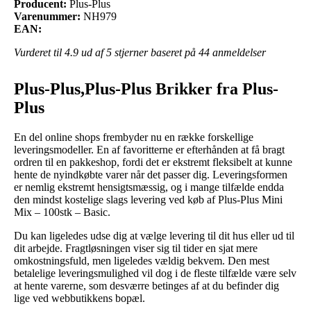
Producent:
Plus-Plus
Varenummer:
NH979
EAN:
Vurderet til
4.9
ud af 5 stjerner baseret på
44
anmeldelser
Plus-Plus,Plus-Plus Brikker fra Plus-
Plus
En del online shops frembyder nu en række forskellige
leveringsmodeller. En af favoritterne er efterhånden at få bragt
ordren til en pakkeshop, fordi det er ekstremt fleksibelt at kunne
hente de nyindkøbte varer når det passer dig. Leveringsformen
er nemlig ekstremt hensigtsmæssig, og i mange tilfælde endda
den mindst kostelige slags levering ved køb af Plus-Plus Mini
Mix – 100stk – Basic.
Du kan ligeledes udse dig at vælge levering til dit hus eller ud til
dit arbejde. Fragtløsningen viser sig til tider en sjat mere
omkostningsfuld, men ligeledes vældig bekvem. Den mest
betalelige leveringsmulighed vil dog i de fleste tilfælde være selv
at hente varerne, som desværre betinges af at du befinder dig
lige ved webbutikkens bopæl.