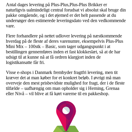
Antal dages levering på Plus-Plus,Plus-Plus Brikker er
naturligvis ualmindeligt central forudsat vi absolut skal bruge din
pakke omgående, og i det øjemed er det helt passende at du
undersøger den estimerede leveringsdato ved den vedkommende
vare.
Flere forhandlere på nettet udlover levering på næstkommende
hverdag på de fleste af deres varenumre, eksempelvis Plus-Plus
Mini Mix – 100stk – Basic, som tager udgangspunkt i at
bestillingen gennemføres inden et fast klokkeslæt, så at de har
udsigt til at kunne nå at få ordren klargjort inden de
logistikansatte får fri.
Visse e-shops i Danmark frembyder fragtfri levering, men tit
kræver det at man køber for et konkret beløb. I øvrigt må man
overveje den mest prisbevidste mulighed for fragt, der i de fleste
tilfælde – uafhængig om man opholder sig i Herning, Grenaa
eller Nivå – vil blive at få kørt varerne til en pakkeshop.