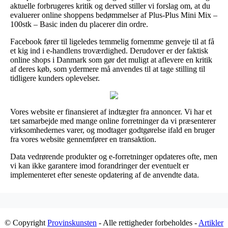
aktuelle forbrugeres kritik og derved stiller vi forslag om, at du
evaluerer online shoppens bedømmelser af Plus-Plus Mini Mix –
100stk – Basic inden du placerer din ordre.
Facebook fører til ligeledes temmelig fornemme genveje til at få
et kig ind i e-handlens troværdighed. Derudover er der faktisk
online shops i Danmark som gør det muligt at aflevere en kritik
af deres køb, som ydermere må anvendes til at tage stilling til
tidligere kunders oplevelser.
Vores website er finansieret af indtægter fra annoncer. Vi har et
tæt samarbejde med mange online forretninger da vi præsenterer
virksomhedernes varer, og modtager godtgørelse ifald en bruger
fra vores website gennemfører en transaktion.
Data vedrørende produkter og e-forretninger opdateres ofte, men
vi kan ikke garantere imod forandringer der eventuelt er
implementeret efter seneste opdatering af de anvendte data.
© Copyright
Provinskunsten
- Alle rettigheder forbeholdes -
Artikler