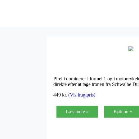
Pirelli dominerer i formel 1 og i motorcyk
direkte efter at tage tronen fra Schwalbe D
449
kr.
(Vis fragtpris)
Læs mere »
Køb nu »