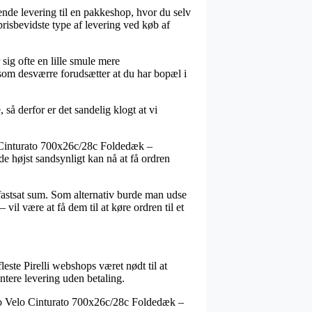
rende levering til en pakkeshop, hvor du selv
prisbevidste type af levering ved køb af
sig ofte en lille smule mere
 som desværre forudsætter at du har bopæl i
så derfor er det sandelig klogt at vi
lo Cinturato 700x26c/28c Foldedæk –
de højst sandsynligt kan nå at få ordren
 fastsat sum. Som alternativ burde man udse
vil være at få dem til at køre ordren til et
este Pirelli webshops været nødt til at
ntere levering uden betaling.
 Zero Velo Cinturato 700x26c/28c Foldedæk –