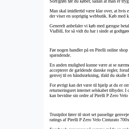
Sort/grøn før du køber, sådan at man er tryg 
Man skal imidlertid være klar over, at hvis 
der viser en uoprigtig webbutik. Køb med ko
Generelt anbefaler vi køb med gængse betali
ViaBill, for så vidt du har i sinde at godtgø
Før nogen handler på en Pirelli online shop 
spændende.
En anden mulighed kunne være at se nærmere 
accepterer de gældende danske regler, forud
genvej til en håndsrækning, ifald du skulle 
For øvrigt kan det være til hjælp at du er 
returneringsret internet selskabet tilbyder.
kan bevidne sin ordre af Pirelli P Zero Vel
Trustpilot fører til stort set passelige genve
ratings af Pirelli P Zero Velo Cinturato 70