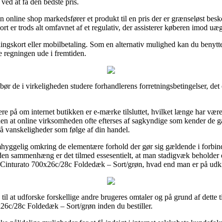
ved at få den bedste pris.
en online shop markedsfører et produkt til en pris der er grænseløst besk
rt er trods alt omfavnet af et regulativ, der assisterer køberen imod uæ
ngskort eller mobilbetaling. Som en alternativ mulighed kan du benytte
re regningen ude i fremtiden.
bør de i virkeligheden studere forhandlerens forretningsbetingelser, det 
på om internet butikken er e-mærke tilsluttet, hvilket længe har været 
en at online virksomheden ofte efterses af sagkyndige som kender de gæ
få vanskeligheder som følge af din handel.
omhyggelig omkring de elementære forhold der gør sig gældende i forbi
 I den sammenhæng er det tilmed essesentielt, at man stadigvæk beholder 
o Cinturato 700x26c/28c Foldedæk – Sort/grøn, hvad end man er på udkig e
je til at udforske forskellige andre brugeres omtaler og på grund af dette t
0x26c/28c Foldedæk – Sort/grøn inden du bestiller.