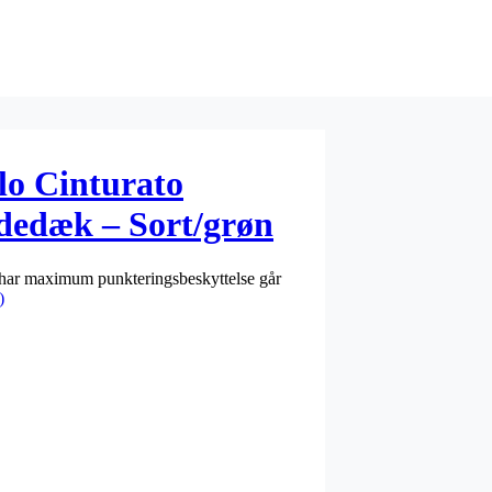
elo Cinturato
dedæk – Sort/grøn
t har maximum punkteringsbeskyttelse går
)