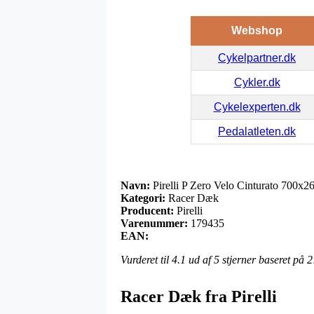
Webshop
Cykelpartner.dk
Cykler.dk
Cykelexperten.dk
Pedalatleten.dk
Navn:
Pirelli P Zero Velo Cinturato 700x2
Kategori:
Racer Dæk
Producent:
Pirelli
Varenummer:
179435
EAN:
Vurderet til
4.1
ud af 5 stjerner baseret på
2
Racer Dæk fra Pirelli