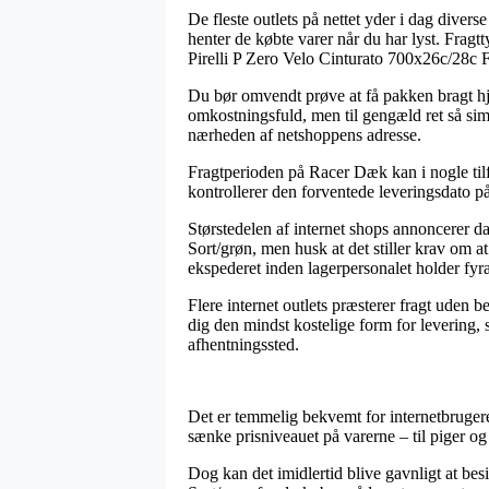
De fleste outlets på nettet yder i dag diver
henter de købte varer når du har lyst. Fragt
Pirelli P Zero Velo Cinturato 700x26c/28c 
Du bør omvendt prøve at få pakken bragt hjem
omkostningsfuld, men til gengæld ret så sim
nærheden af netshoppens adresse.
Fragtperioden på Racer Dæk kan i nogle tilfæ
kontrollerer den forventede leveringsdato på
Størstedelen af internet shops annoncerer d
Sort/grøn, men husk at det stiller krav om a
ekspederet inden lagerpersonalet holder fyra
Flere internet outlets præsterer fragt uden
dig den mindst kostelige form for levering, 
afhentningssted.
Det er temmelig bekvemt for internetbrugere 
sænke prisniveauet på varerne – til piger og
Dog kan det imidlertid blive gavnligt at bes