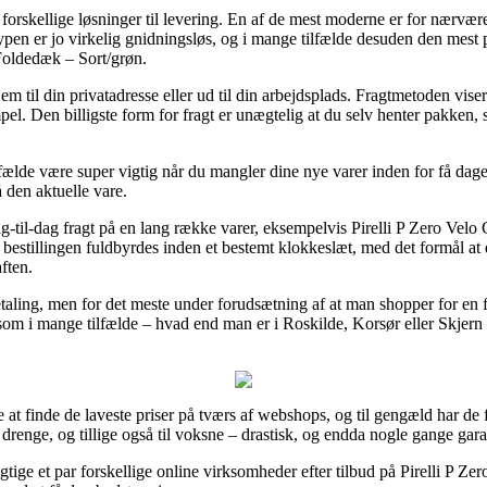
se forskellige løsninger til levering. En af de mest moderne er for nærvæ
typen er jo virkelig gnidningsløs, og i mange tilfælde desuden den mest 
Foldedæk – Sort/grøn.
 til din privatadresse eller ud til din arbejdsplads. Fragtmetoden viser 
pel. Den billigste form for fragt er unægtelig at du selv henter pakken,
lde være super vigtig når du mangler dine nye varer inden for få dage, 
 den aktuelle vare.
ag-til-dag fragt på en lang række varer, eksempelvis Pirelli P Zero Ve
t bestillingen fuldbyrdes inden et bestemt klokkeslæt, med det formål at 
ften.
 betaling, men for det meste under forudsætning af at man shopper for en
som i mange tilfælde – hvad end man er i Roskilde, Korsør eller Skjern – 
at finde de laveste priser på tværs af webshops, og til gengæld har de fl
 drenge, og tillige også til voksne – drastisk, og endda nogle gange gara
igtige et par forskellige online virksomheder efter tilbud på Pirelli P