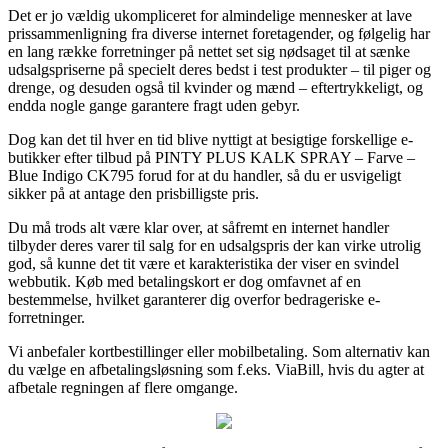
Det er jo vældig ukompliceret for almindelige mennesker at lave
prissammenligning fra diverse internet foretagender, og følgelig har
en lang række forretninger på nettet set sig nødsaget til at sænke
udsalgspriserne på specielt deres bedst i test produkter – til piger og
drenge, og desuden også til kvinder og mænd – eftertrykkeligt, og
endda nogle gange garantere fragt uden gebyr.
Dog kan det til hver en tid blive nyttigt at besigtige forskellige e-
butikker efter tilbud på PINTY PLUS KALK SPRAY – Farve –
Blue Indigo CK795 forud for at du handler, så du er usvigeligt
sikker på at antage den prisbilligste pris.
Du må trods alt være klar over, at såfremt en internet handler
tilbyder deres varer til salg for en udsalgspris der kan virke utrolig
god, så kunne det tit være et karakteristika der viser en svindel
webbutik. Køb med betalingskort er dog omfavnet af en
bestemmelse, hvilket garanterer dig overfor bedrageriske e-
forretninger.
Vi anbefaler kortbestillinger eller mobilbetaling. Som alternativ kan
du vælge en afbetalingsløsning som f.eks. ViaBill, hvis du agter at
afbetale regningen af flere omgange.