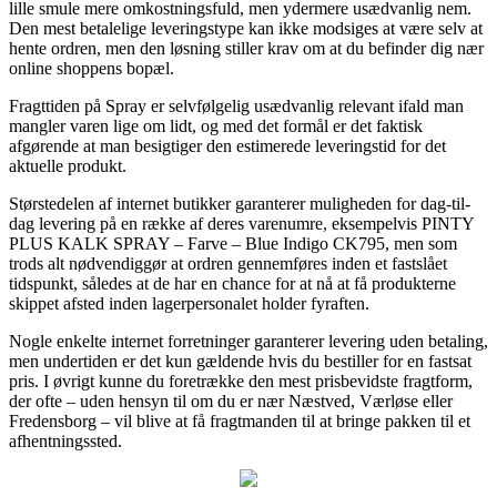
lille smule mere omkostningsfuld, men ydermere usædvanlig nem.
Den mest betalelige leveringstype kan ikke modsiges at være selv at
hente ordren, men den løsning stiller krav om at du befinder dig nær
online shoppens bopæl.
Fragttiden på Spray er selvfølgelig usædvanlig relevant ifald man
mangler varen lige om lidt, og med det formål er det faktisk
afgørende at man besigtiger den estimerede leveringstid for det
aktuelle produkt.
Størstedelen af internet butikker garanterer muligheden for dag-til-
dag levering på en række af deres varenumre, eksempelvis PINTY
PLUS KALK SPRAY – Farve – Blue Indigo CK795, men som
trods alt nødvendiggør at ordren gennemføres inden et fastslået
tidspunkt, således at de har en chance for at nå at få produkterne
skippet afsted inden lagerpersonalet holder fyraften.
Nogle enkelte internet forretninger garanterer levering uden betaling,
men undertiden er det kun gældende hvis du bestiller for en fastsat
pris. I øvrigt kunne du foretrække den mest prisbevidste fragtform,
der ofte – uden hensyn til om du er nær Næstved, Værløse eller
Fredensborg – vil blive at få fragtmanden til at bringe pakken til et
afhentningssted.