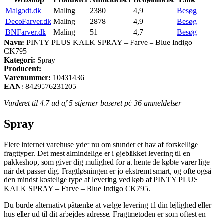
Malgodt.dk
Maling
2380
4,9
Besøg
DecoFarver.dk
Maling
2878
4,9
Besøg
BNFarver.dk
Maling
51
4,7
Besøg
Navn:
PINTY PLUS KALK SPRAY – Farve – Blue Indigo
CK795
Kategori:
Spray
Producent:
Varenummer:
10431436
EAN:
8429576231205
Vurderet til
4.7
ud af 5 stjerner baseret på
36
anmeldelser
Spray
Flere internet varehuse yder nu om stunder et hav af forskellige
fragttyper. Det mest almindelige er i øjeblikket levering til en
pakkeshop, som giver dig mulighed for at hente de købte varer lige
når det passer dig. Fragtløsningen er jo ekstremt smart, og ofte også
den mindst kostelige type af levering ved køb af PINTY PLUS
KALK SPRAY – Farve – Blue Indigo CK795.
Du burde alternativt påtænke at vælge levering til din lejlighed eller
hus eller ud til dit arbejdes adresse. Fragtmetoden er som oftest en