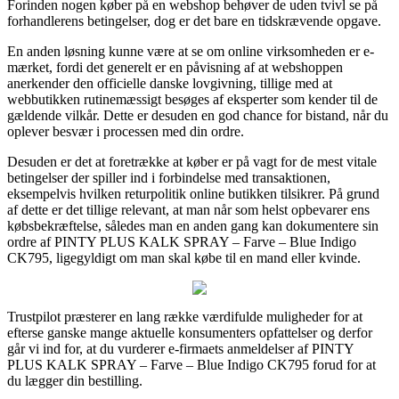
Forinden nogen køber på en webshop behøver de uden tvivl se på
forhandlerens betingelser, dog er det bare en tidskrævende opgave.
En anden løsning kunne være at se om online virksomheden er e-
mærket, fordi det generelt er en påvisning af at webshoppen
anerkender den officielle danske lovgivning, tillige med at
webbutikken rutinemæssigt besøges af eksperter som kender til de
gældende vilkår. Dette er desuden en god chance for bistand, når du
oplever besvær i processen med din ordre.
Desuden er det at foretrække at køber er på vagt for de mest vitale
betingelser der spiller ind i forbindelse med transaktionen,
eksempelvis hvilken returpolitik online butikken tilsikrer. På grund
af dette er det tillige relevant, at man når som helst opbevarer ens
købsbekræftelse, således man en anden gang kan dokumentere sin
ordre af PINTY PLUS KALK SPRAY – Farve – Blue Indigo
CK795, ligegyldigt om man skal købe til en mand eller kvinde.
Trustpilot præsterer en lang række værdifulde muligheder for at
efterse ganske mange aktuelle konsumenters opfattelser og derfor
går vi ind for, at du vurderer e-firmaets anmeldelser af PINTY
PLUS KALK SPRAY – Farve – Blue Indigo CK795 forud for at
du lægger din bestilling.