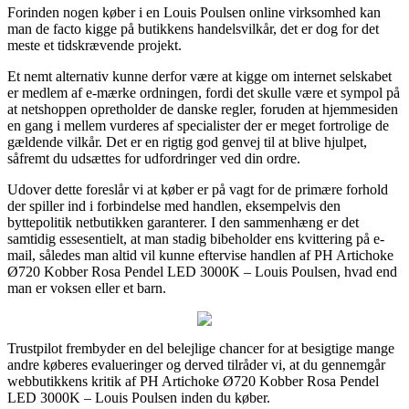
Forinden nogen køber i en Louis Poulsen online virksomhed kan
man de facto kigge på butikkens handelsvilkår, det er dog for det
meste et tidskrævende projekt.
Et nemt alternativ kunne derfor være at kigge om internet selskabet
er medlem af e-mærke ordningen, fordi det skulle være et sympol på
at netshoppen opretholder de danske regler, foruden at hjemmesiden
en gang i mellem vurderes af specialister der er meget fortrolige de
gældende vilkår. Det er en rigtig god genvej til at blive hjulpet,
såfremt du udsættes for udfordringer ved din ordre.
Udover dette foreslår vi at køber er på vagt for de primære forhold
der spiller ind i forbindelse med handlen, eksempelvis den
byttepolitik netbutikken garanterer. I den sammenhæng er det
samtidig essesentielt, at man stadig bibeholder ens kvittering på e-
mail, således man altid vil kunne eftervise handlen af PH Artichoke
Ø720 Kobber Rosa Pendel LED 3000K – Louis Poulsen, hvad end
man er voksen eller et barn.
Trustpilot frembyder en del belejlige chancer for at besigtige mange
andre køberes evalueringer og derved tilråder vi, at du gennemgår
webbutikkens kritik af PH Artichoke Ø720 Kobber Rosa Pendel
LED 3000K – Louis Poulsen inden du køber.