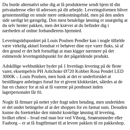
Du burde alternativt udse dig at få produkterne sendt hjem til din
privatadresse eller til adressen på dit arbejde. Leveringsformen bliver
gennemsnitligt en smule mere omkostningsfuld, men på den anden
side særligt let gængelig. Den mest betalelige løsning er unægtelig at
du selv henter pakken, men det kræver at du befinder dig i
nærheden af online forhandlerens hjemsted.
Leveringstidspunktet på Louis Poulsen Pendler kan i nogle tilfælde
være virkelig aktuel forudsat vi behøver dine nye varer fluks, så af
den grund er det helt fornuftigt at man kigger nærmere på det
estimerede leveringstidspunkt for det pågældende produkt.
Adskillige webbutikker byder på 1 hverdags levering på de fleste
varer, eksempelvis PH Artichoke Ø720 Kobber Rosa Pendel LED
3000K – Louis Poulsen, men husk at det er underforstået at
bestillingen anbringes forud for et givent klokkeslæt, således at de
har en chance for at nå at få varerne på posthuset inden
lagerpersonalet får fri.
Nogle få firmaer på nettet yder fragt uden betaling, men undertiden
er det under betingelse af at der shoppes for en fastsat sum. Desuden
kunne du foretrække den mindst kostelige løsning til levering,
hvilket oftest – hvad end man bor ved Viborg, Smørumnedre eller
Faaborg – er at få fragtfirmaet til at levere pakken til en pakkeshop.