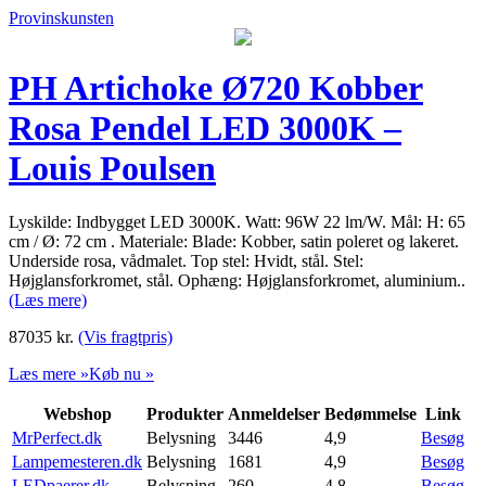
Provinskunsten
PH Artichoke Ø720 Kobber
Rosa Pendel LED 3000K –
Louis Poulsen
Lyskilde: Indbygget LED 3000K. Watt: 96W 22 lm/W. Mål: H: 65
cm / Ø: 72 cm . Materiale: Blade: Kobber, satin poleret og lakeret.
Underside rosa, vådmalet. Top stel: Hvidt, stål. Stel:
Højglansforkromet, stål. Ophæng: Højglansforkromet, aluminium..
(Læs mere)
87035
kr.
(Vis fragtpris)
Læs mere »
Køb nu »
Webshop
Produkter
Anmeldelser
Bedømmelse
Link
MrPerfect.dk
Belysning
3446
4,9
Besøg
Lampemesteren.dk
Belysning
1681
4,9
Besøg
LEDpaerer.dk
Belysning
260
4,8
Besøg