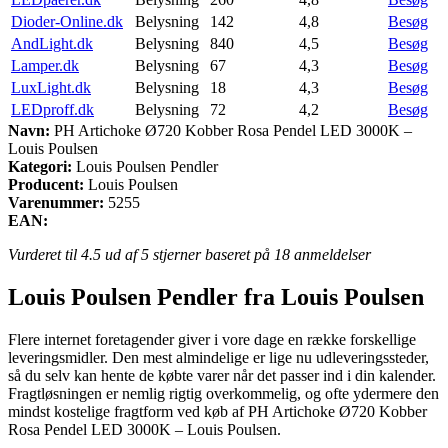
Dioder-Online.dk
Belysning
142
4,8
Besøg
AndLight.dk
Belysning
840
4,5
Besøg
Lamper.dk
Belysning
67
4,3
Besøg
LuxLight.dk
Belysning
18
4,3
Besøg
LEDproff.dk
Belysning
72
4,2
Besøg
Navn:
PH Artichoke Ø720 Kobber Rosa Pendel LED 3000K –
Louis Poulsen
Kategori:
Louis Poulsen Pendler
Producent:
Louis Poulsen
Varenummer:
5255
EAN:
Vurderet til
4.5
ud af 5 stjerner baseret på
18
anmeldelser
Louis Poulsen Pendler fra Louis Poulsen
Flere internet foretagender giver i vore dage en række forskellige
leveringsmidler. Den mest almindelige er lige nu udleveringssteder,
så du selv kan hente de købte varer når det passer ind i din kalender.
Fragtløsningen er nemlig rigtig overkommelig, og ofte ydermere den
mindst kostelige fragtform ved køb af PH Artichoke Ø720 Kobber
Rosa Pendel LED 3000K – Louis Poulsen.