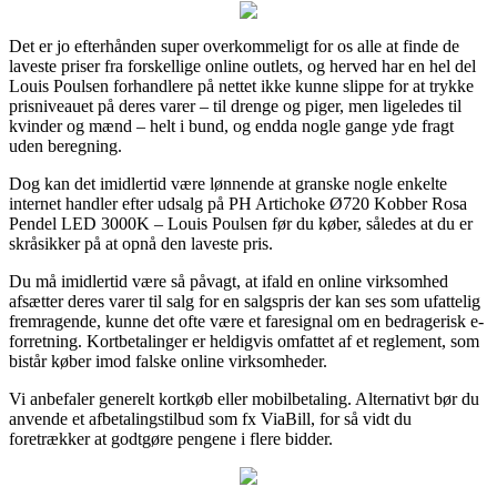
Det er jo efterhånden super overkommeligt for os alle at finde de
laveste priser fra forskellige online outlets, og herved har en hel del
Louis Poulsen forhandlere på nettet ikke kunne slippe for at trykke
prisniveauet på deres varer – til drenge og piger, men ligeledes til
kvinder og mænd – helt i bund, og endda nogle gange yde fragt
uden beregning.
Dog kan det imidlertid være lønnende at granske nogle enkelte
internet handler efter udsalg på PH Artichoke Ø720 Kobber Rosa
Pendel LED 3000K – Louis Poulsen før du køber, således at du er
skråsikker på at opnå den laveste pris.
Du må imidlertid være så påvagt, at ifald en online virksomhed
afsætter deres varer til salg for en salgspris der kan ses som ufattelig
fremragende, kunne det ofte være et faresignal om en bedragerisk e-
forretning. Kortbetalinger er heldigvis omfattet af et reglement, som
bistår køber imod falske online virksomheder.
Vi anbefaler generelt kortkøb eller mobilbetaling. Alternativt bør du
anvende et afbetalingstilbud som fx ViaBill, for så vidt du
foretrækker at godtgøre pengene i flere bidder.