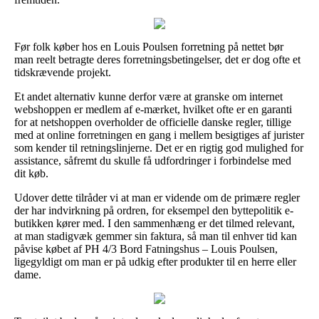
Før folk køber hos en Louis Poulsen forretning på nettet bør
man reelt betragte deres forretningsbetingelser, det er dog ofte et
tidskrævende projekt.
Et andet alternativ kunne derfor være at granske om internet
webshoppen er medlem af e-mærket, hvilket ofte er en garanti
for at netshoppen overholder de officielle danske regler, tillige
med at online forretningen en gang i mellem besigtiges af jurister
som kender til retningslinjerne. Det er en rigtig god mulighed for
assistance, såfremt du skulle få udfordringer i forbindelse med
dit køb.
Udover dette tilråder vi at man er vidende om de primære regler
der har indvirkning på ordren, for eksempel den byttepolitik e-
butikken kører med. I den sammenhæng er det tilmed relevant,
at man stadigvæk gemmer sin faktura, så man til enhver tid kan
påvise købet af PH 4/3 Bord Fatningshus – Louis Poulsen,
ligegyldigt om man er på udkig efter produkter til en herre eller
dame.