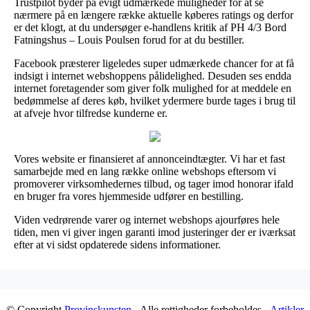
Trustpilot byder på evigt udmærkede muligheder for at se
nærmere på en længere række aktuelle køberes ratings og derfor
er det klogt, at du undersøger e-handlens kritik af PH 4/3 Bord
Fatningshus – Louis Poulsen forud for at du bestiller.
Facebook præsterer ligeledes super udmærkede chancer for at få
indsigt i internet webshoppens pålidelighed. Desuden ses endda
internet foretagender som giver folk mulighed for at meddele en
bedømmelse af deres køb, hvilket ydermere burde tages i brug til
at afveje hvor tilfredse kunderne er.
Vores website er finansieret af annonceindtægter. Vi har et fast
samarbejde med en lang række online webshops eftersom vi
promoverer virksomhedernes tilbud, og tager imod honorar ifald
en bruger fra vores hjemmeside udfører en bestilling.
Viden vedrørende varer og internet webshops ajourføres hele
tiden, men vi giver ingen garanti imod justeringer der er iværksat
efter at vi sidst opdaterede sidens informationer.
© Copyright
Provinskunsten
- Alle rettigheder forbeholdes -
Artikler