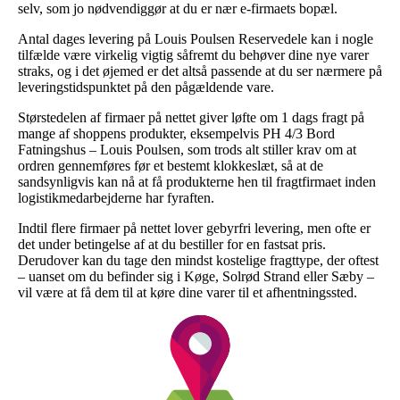
selv, som jo nødvendiggør at du er nær e-firmaets bopæl.
Antal dages levering på Louis Poulsen Reservedele kan i nogle
tilfælde være virkelig vigtig såfremt du behøver dine nye varer
straks, og i det øjemed er det altså passende at du ser nærmere på
leveringstidspunktet på den pågældende vare.
Størstedelen af firmaer på nettet giver løfte om 1 dags fragt på
mange af shoppens produkter, eksempelvis PH 4/3 Bord
Fatningshus – Louis Poulsen, som trods alt stiller krav om at
ordren gennemføres før et bestemt klokkeslæt, så at de
sandsynligvis kan nå at få produkterne hen til fragtfirmaet inden
logistikmedarbejderne har fyraften.
Indtil flere firmaer på nettet lover gebyrfri levering, men ofte er
det under betingelse af at du bestiller for en fastsat pris.
Derudover kan du tage den mindst kostelige fragttype, der oftest
– uanset om du befinder sig i Køge, Solrød Strand eller Sæby –
vil være at få dem til at køre dine varer til et afhentningssted.