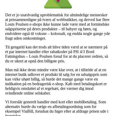
Det er jo usædvanlig uproblematisk for almindelige mennesker
at prissammenligne på tværs af webbutikker, og derved har flere
Louis Poulsen e-shops ikke kunne lade være med at formindske
salgspriserne på deres produkter – til babyer og børn, og
endvidere også til voksne – kolossalt, og endda nogle gange yde
fragt uden omkostninger.
Til gengæld kan det trods alt blive tiden værd at se nærmere på
et par internet handler efter rabatkoder på PH 4/3 Bord
Fatningshus – Louis Poulsen forud for at du placerer ordren, så
du er sikret at opnå den billigste pris.
Man må ikke desto mindre være klar over, at i tilfælde af at en
internet butik udlover et produkt til salg for en udsalgspris som
kan virke uhørt billig, så burde det mange gange være en
indikation på en bedragerisk e-shop. Køb med betalingskort er
heldigvis omsluttet af et regelsæt, der værner dig imod
svindlende online selskaber.
Vi foreslår generelt handler med kort eller mobilbetaling. Som
alternativ burde du vælge en afbetalingsordning som for
eksempel ViaBill, forudsat du higer efter at afdrage prisen ude i
fremtiden.