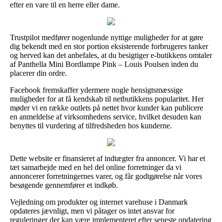
efter en vare til en herre eller dame.
Trustpilot medfører nogenlunde nyttige muligheder for at gøre
dig bekendt med en stor portion eksisterende forbrugeres tanker
og herved kan det anbefales, at du besigtiger e-butikkens omtaler
af Panthella Mini Bordlampe Pink – Louis Poulsen inden du
placerer din ordre.
Facebook fremskaffer ydermere nogle hensigtsmæssige
muligheder for at få kendskab til netbutikkens popularitet. Her
møder vi en række outlets på nettet hvor kunder kan publicere
en anmeldelse af virksomhedens service, hvilket desuden kan
benyttes til vurdering af tilfredsheden hos kunderne.
Dette website er finansieret af indtægter fra annoncer. Vi har et
tæt samarbejde med en hel del online forretninger da vi
annoncerer forretningernes varer, og får godtgørelse når vores
besøgende gennemfører et indkøb.
Vejledning om produkter og internet varehuse i Danmark
opdateres jævnligt, men vi påtager os intet ansvar for
reguleringer der kan være implementeret efter seneste opdatering