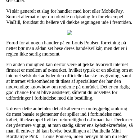
selskaber.
Vi slår generelt et slag for handler med kort eller MobilePay.
Som et alternativ bør du udnytte en løsning fra for eksempel
ViaBill, forudsat du hellere vil dække regningen ude i fremtiden.
Forud for at nogen handler på en Louis Poulsen forretning på
nettet bør man sådan set bese deres handelsvilkår, men det er i
reglen ikke særlig morsomt.
En anden mulighed kan derfor være at tjekke hvorvidt internet
firmaet er medlem af e-mærket, hvilket typisk er en sikring om at
internet selskabet adlyder den officielle danske lovgivning, samt
at internet virksomheden tit tilses af specialister der har den
nødvendige knowhow om reglerne på området. Det er en rigtig
god chance for at blive assisteret, såfremt du udsættes for
udfordringer i forbindelse med din bestilling.
Udover dette anbefales det at køberen er omhyggelig omkring
de mest basale reglementer der spiller ind i forbindelse med
købet, til eksempel hvilken returrettighed e-firmaet har. Derfor er
det ydermere vigtigt, at man stadig sikrer ens købsbekræftelse, så
man til enhver tid kan bevise bestillingen af Panthella Mini
Bordlampe Pink – Louis Poulsen, uden hensyn til om du leder