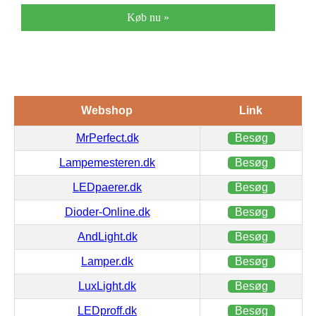
Køb nu »
Webshop
Link
MrPerfect.dk
Besøg
Lampemesteren.dk
Besøg
LEDpaerer.dk
Besøg
Dioder-Online.dk
Besøg
AndLight.dk
Besøg
Lamper.dk
Besøg
LuxLight.dk
Besøg
LEDproff.dk
Besøg