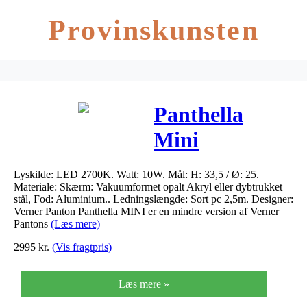
Provinskunsten
Panthella
Mini
Bordlampe
Lyskilde: LED 2700K. Watt: 10W. Mål: H: 33,5 / Ø: 25.
Pink – Louis
Materiale: Skærm: Vakuumformet opalt Akryl eller dybtrukket
stål, Fod: Aluminium.. Ledningslængde: Sort pc 2,5m. Designer:
Poulsen
Verner Panton Panthella MINI er en mindre version af Verner
Pantons
(Læs mere)
2995
kr.
(Vis fragtpris)
Læs mere »