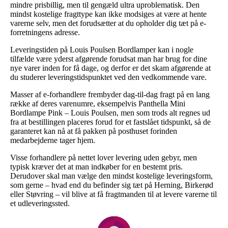
mindre prisbillig, men til gengæld ultra uproblematisk. Den
mindst kostelige fragttype kan ikke modsiges at være at hente
varerne selv, men det forudsætter at du opholder dig tæt på e-
forretningens adresse.
Leveringstiden på Louis Poulsen Bordlamper kan i nogle
tilfælde være yderst afgørende forudsat man har brug for dine
nye varer inden for få dage, og derfor er det skam afgørende at
du studerer leveringstidspunktet ved den vedkommende vare.
Masser af e-forhandlere frembyder dag-til-dag fragt på en lang
række af deres varenumre, eksempelvis Panthella Mini
Bordlampe Pink – Louis Poulsen, men som trods alt regnes ud
fra at bestillingen placeres forud for et fastslået tidspunkt, så de
garanteret kan nå at få pakken på posthuset forinden
medarbejderne tager hjem.
Visse forhandlere på nettet lover levering uden gebyr, men
typisk kræver det at man indkøber for en bestemt pris.
Derudover skal man vælge den mindst kostelige leveringsform,
som gerne – hvad end du befinder sig tæt på Herning, Birkerød
eller Støvring – vil blive at få fragtmanden til at levere varerne til
et udleveringssted.