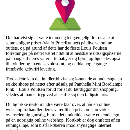
Det har vist sig at være temmelig let gængeligt for os alle at
sammenligne priser (via fx PriceRunner) på diverse online
outlets, og på grund af dette har de fleste Louis Poulsen
forretninger på nettet været nødt til at nedskære udsalgspriserne
på mange af deres varer – til babyer og børn, og ligeledes også
til kvinder og mænd – voldsomt, og endda nogle gange
frembyde gebyrfri levering.
Trods dette kan det imidlertid vise sig lønnende at undersøge en
række shops på nettet efter udsalg på Panthella Mini Bordlampe
Pink – Louis Poulsen forud for at du færdiggør din shopping,
således at man er tryg ved at skaffe sig den billigste pris.
Du bør ikke desto mindre være klar over, at når en online
webshop forhandler deres varer til en pris som kan virke
overordentlig gunstig, burde det undertiden være et kendetegn
på en uoprigtig online webshop. Kortkøb er dog omfattet af en
retningslinje, som bistår køberen imod snydagtige internet