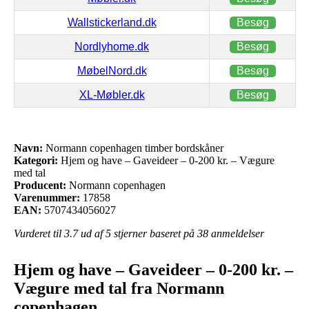
Wallstickerland.dk
Besøg
Nordlyhome.dk
Besøg
MøbelNord.dk
Besøg
XL-Møbler.dk
Besøg
Navn:
Normann copenhagen timber bordskåner
Kategori:
Hjem og have – Gaveideer – 0-200 kr. – Vægure
med tal
Producent:
Normann copenhagen
Varenummer:
17858
EAN:
5707434056027
Vurderet til
3.7
ud af 5 stjerner baseret på
38
anmeldelser
Hjem og have – Gaveideer – 0-200 kr. –
Vægure med tal fra Normann
copenhagen