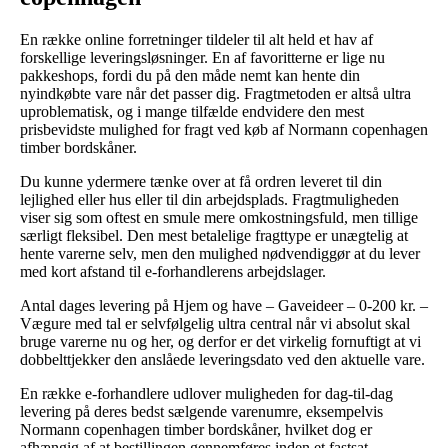
En række online forretninger tildeler til alt held et hav af
forskellige leveringsløsninger. En af favoritterne er lige nu
pakkeshops, fordi du på den måde nemt kan hente din
nyindkøbte vare når det passer dig. Fragtmetoden er altså ultra
uproblematisk, og i mange tilfælde endvidere den mest
prisbevidste mulighed for fragt ved køb af Normann copenhagen
timber bordskåner.
Du kunne ydermere tænke over at få ordren leveret til din
lejlighed eller hus eller til din arbejdsplads. Fragtmuligheden
viser sig som oftest en smule mere omkostningsfuld, men tillige
særligt fleksibel. Den mest betalelige fragttype er unægtelig at
hente varerne selv, men den mulighed nødvendiggør at du lever
med kort afstand til e-forhandlerens arbejdslager.
Antal dages levering på Hjem og have – Gaveideer – 0-200 kr. –
Vægure med tal er selvfølgelig ultra central når vi absolut skal
bruge varerne nu og her, og derfor er det virkelig fornuftigt at vi
dobbelttjekker den anslåede leveringsdato ved den aktuelle vare.
En række e-forhandlere udlover muligheden for dag-til-dag
levering på deres bedst sælgende varenumre, eksempelvis
Normann copenhagen timber bordskåner, hvilket dog er
afhængig af at bestillingen gennemføres inden et fastsat