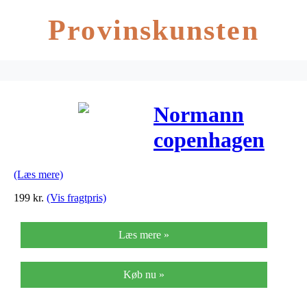
Provinskunsten
Normann
copenhagen
timber
(Læs mere)
bordskåner
199
kr.
(Vis fragtpris)
Læs mere »
Køb nu »