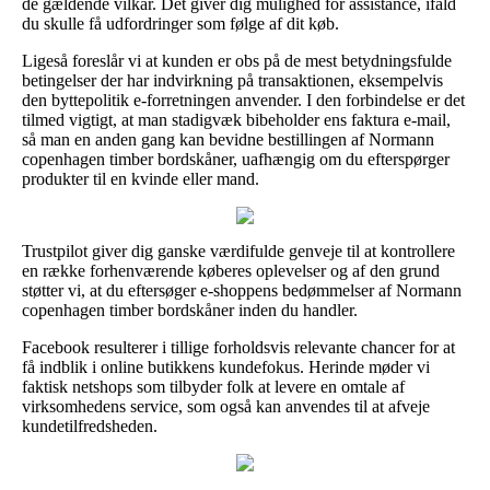
de gældende vilkår. Det giver dig mulighed for assistance, ifald
du skulle få udfordringer som følge af dit køb.
Ligeså foreslår vi at kunden er obs på de mest betydningsfulde
betingelser der har indvirkning på transaktionen, eksempelvis
den byttepolitik e-forretningen anvender. I den forbindelse er det
tilmed vigtigt, at man stadigvæk bibeholder ens faktura e-mail,
så man en anden gang kan bevidne bestillingen af Normann
copenhagen timber bordskåner, uafhængig om du efterspørger
produkter til en kvinde eller mand.
Trustpilot giver dig ganske værdifulde genveje til at kontrollere
en række forhenværende køberes oplevelser og af den grund
støtter vi, at du eftersøger e-shoppens bedømmelser af Normann
copenhagen timber bordskåner inden du handler.
Facebook resulterer i tillige forholdsvis relevante chancer for at
få indblik i online butikkens kundefokus. Herinde møder vi
faktisk netshops som tilbyder folk at levere en omtale af
virksomhedens service, som også kan anvendes til at afveje
kundetilfredsheden.