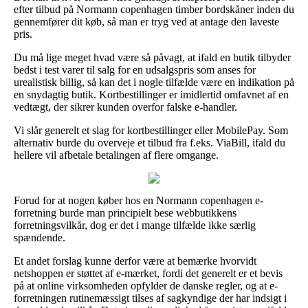
efter tilbud på Normann copenhagen timber bordskåner inden du
gennemfører dit køb, så man er tryg ved at antage den laveste
pris.
Du må lige meget hvad være så påvagt, at ifald en butik tilbyder
bedst i test varer til salg for en udsalgspris som anses for
urealistisk billig, så kan det i nogle tilfælde være en indikation på
en snydagtig butik. Kortbestillinger er imidlertid omfavnet af en
vedtægt, der sikrer kunden overfor falske e-handler.
Vi slår generelt et slag for kortbestillinger eller MobilePay. Som
alternativ burde du overveje et tilbud fra f.eks. ViaBill, ifald du
hellere vil afbetale betalingen af flere omgange.
Forud for at nogen køber hos en Normann copenhagen e-
forretning burde man principielt bese webbutikkens
forretningsvilkår, dog er det i mange tilfælde ikke særlig
spændende.
Et andet forslag kunne derfor være at bemærke hvorvidt
netshoppen er støttet af e-mærket, fordi det generelt er et bevis
på at online virksomheden opfylder de danske regler, og at e-
forretningen rutinemæssigt tilses af sagkyndige der har indsigt i