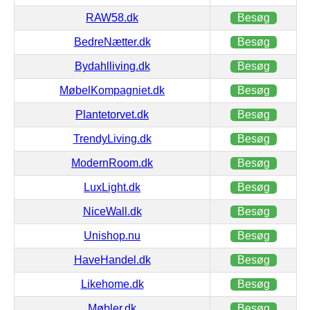
RAW58.dk
Besøg
BedreNætter.dk
Besøg
Bydahlliving.dk
Besøg
MøbelKompagniet.dk
Besøg
Plantetorvet.dk
Besøg
TrendyLiving.dk
Besøg
ModernRoom.dk
Besøg
LuxLight.dk
Besøg
NiceWall.dk
Besøg
Unishop.nu
Besøg
HaveHandel.dk
Besøg
Likehome.dk
Besøg
Møbler.dk
Besøg