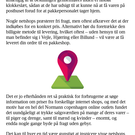
klokkeslæt, sådan at de har udsigt til at kunne nå at få varen på
posthuset forud for at pakkepersonalet tager hjem.
Nogle netshops præsterer fri fragt, men oftest afkræver det at der
indkøbes for en konkret pris. Alternativt bør du foretrække den
billigste metode til levering, hvilket oftest – uden hensyn til om
man befinder sig i Vejle, Hjørring eller Billund – vil være at få
leveret din ordre til en pakkeshop.
Det er jo efterhånden ret så praktisk for forbrugerne at søge
information om priser fra forskellige internet shops, og med det
motiv har en hel del Normann copenhagen online outlets fundet
det uundgåeligt at trykke salgsværdien på mange af deres varer –
til piger og drenge, samt til mænd og kvinder – enormt, og
endda nogle gange byde på fragt uden gebyr.
Det kan til hver en tid være gunstigt at inspicere visse netshops