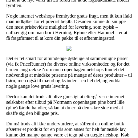
fyraften.
Nogle internet webshops frembyder gratis fragt, men tit kun ifald
man indkøber for et præcist beløb. Desuden kunne du snuppe
den mest prisbevidste mulighed for levering, som typisk –
uafhængig om man bor i Herning, Rønne eller Hammel – er at
få fragtfirmaet til at køre din pakke til et afhentningssted.
Det er ret smart for almindelige dødelige at sammenligne priser
(via fx PriceRunner) fra diverse online virksomheder, og for det
har en lang række Normann copenhagen netshops fundet det
nødvendigt at mindske priserne på mange af deres produkter – til
børn, men også til mænd og kvinder – en hel del, og endda
nogle gange love gratis levering.
Derfor kan det trods alt blive gunstigt at eftergå visse internet
selskaber efter tilbud på Normann copenhagen pine bord lille
(pine) før du handler, sådan at du er på den sikre side med at
skaffe sig den billigste pris.
Du må trods alt ikke undervurdere, at såfremt en online butik
afsætter et produkt for en pris som anses for helt fantastisk lav,
kunne det mange gange være et tegn på en uægte netshop. Køb