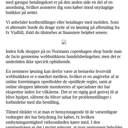
med gængse betalingskort er på den anden side en del af en
anordning, hvilket assisterer dig som køber imod snydagtige
butikker på nettet.
Vi anbefaler kortbestillinger eller betalinger med mobilen. Som
et alternativ burde du drage nytte af en løsning på afbetaling fra
fx ViaBill, ifald du tilstræber at finansiere beløbet senere.
Inden folk shopper på en Normann copenhagen shop burde man
de facto gennemse webbutikkens handelsbetingelser, men det er
undertiden ikke specielt ophidsende.
En nemmere løsning kan derfor være at bemærke hvorvidt
webbutikken er e-mærket medlem, hvilket er en angivelse af at
online forretningen opretholder de opstillede regler, samt at
online shoppen løbende monitoreres af specialister der har
ekspertise inden for vilkårene. Det er en rigtig god genvej til at
blive hjulpet, såfremt du bliver udsat for problemstillinger i
forbindelse med din bestilling.
Tilmed tilråder vi at man er hensynstagende til de væsentligste
vedtægter der har betydning for købet, fx hvilken
ombytningsrettighed virksomheden kører med. I den
sammenhæng er det i øvrigt relevant, at man permanent beholder