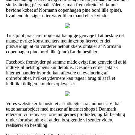
sin kvittering på e-mail, således man fremadrettet vil kunne
bevidne købet af Normann copenhagen pine bord lille (pine),
hvad end du søger efter varer til en mand eller kvinde.
Trustpilot præsterer nogle uafhængige genveje til at beskue ret
mange øvrige konsumenters meninger og herved er det
prisværdigt, at du vurderer netbutikkens omtaler af Normann
copenhagen pine bord lille (pine) før du bestiller.
Facebook frembyder på samme måde evigt fine genveje til at få
indtryk af netshoppens kundefokus. Desuden er der faktisk
internet handler hvor du kan aflevere en evaluering af
ordreforløbet, hvilket ydermere kan tages i brug til at få et
indblik i tidligere kunders oplevelser.
Vores website er finansieret af indtægter fra annoncer. Vi har
tætte samarbejder med masser af internet shops i Danmark
eftersom vi fremviser forretningernes produkter, og får betaling
under forudsætning af at den besøgende vi sender videre
realiserer en bestilling.