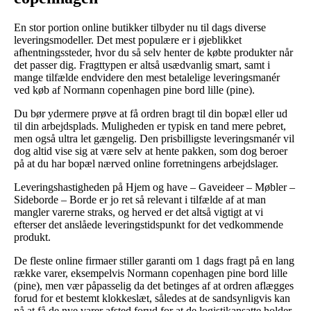
En stor portion online butikker tilbyder nu til dags diverse
leveringsmodeller. Det mest populære er i øjeblikket
afhentningssteder, hvor du så selv henter de købte produkter når
det passer dig. Fragttypen er altså usædvanlig smart, samt i
mange tilfælde endvidere den mest betalelige leveringsmanér
ved køb af Normann copenhagen pine bord lille (pine).
Du bør ydermere prøve at få ordren bragt til din bopæl eller ud
til din arbejdsplads. Muligheden er typisk en tand mere pebret,
men også ultra let gængelig. Den prisbilligste leveringsmanér vil
dog altid vise sig at være selv at hente pakken, som dog beroer
på at du har bopæl nærved online forretningens arbejdslager.
Leveringshastigheden på Hjem og have – Gaveideer – Møbler –
Sideborde – Borde er jo ret så relevant i tilfælde af at man
mangler varerne straks, og herved er det altså vigtigt at vi
efterser det anslåede leveringstidspunkt for det vedkommende
produkt.
De fleste online firmaer stiller garanti om 1 dags fragt på en lang
række varer, eksempelvis Normann copenhagen pine bord lille
(pine), men vær påpasselig da det betinges af at ordren aflægges
forud for et bestemt klokkeslæt, således at de sandsynligvis kan
nå at få de nye varer afsted forud for at de logistikansatte holder