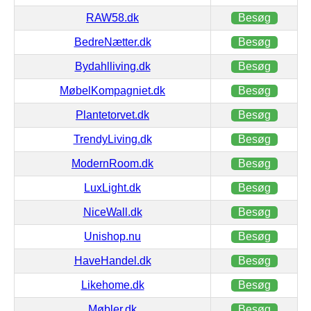
RAW58.dk
Besøg
BedreNætter.dk
Besøg
Bydahlliving.dk
Besøg
MøbelKompagniet.dk
Besøg
Plantetorvet.dk
Besøg
TrendyLiving.dk
Besøg
ModernRoom.dk
Besøg
LuxLight.dk
Besøg
NiceWall.dk
Besøg
Unishop.nu
Besøg
HaveHandel.dk
Besøg
Likehome.dk
Besøg
Møbler.dk
Besøg