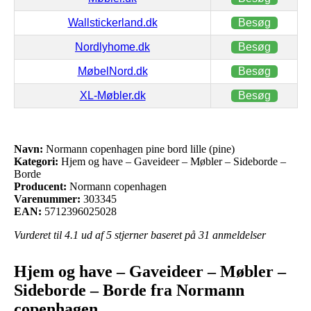
Wallstickerland.dk
Besøg
Nordlyhome.dk
Besøg
MøbelNord.dk
Besøg
XL-Møbler.dk
Besøg
Navn:
Normann copenhagen pine bord lille (pine)
Kategori:
Hjem og have – Gaveideer – Møbler – Sideborde –
Borde
Producent:
Normann copenhagen
Varenummer:
303345
EAN:
5712396025028
Vurderet til
4.1
ud af 5 stjerner baseret på
31
anmeldelser
Hjem og have – Gaveideer – Møbler –
Sideborde – Borde fra Normann
copenhagen