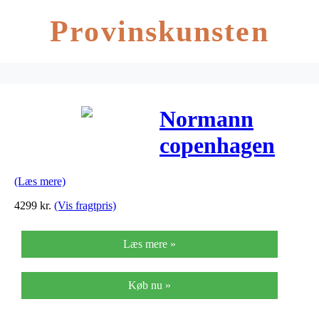
Provinskunsten
Normann
copenhagen
pine bord lille
(Læs mere)
(pine)
4299
kr.
(Vis fragtpris)
Læs mere »
Køb nu »