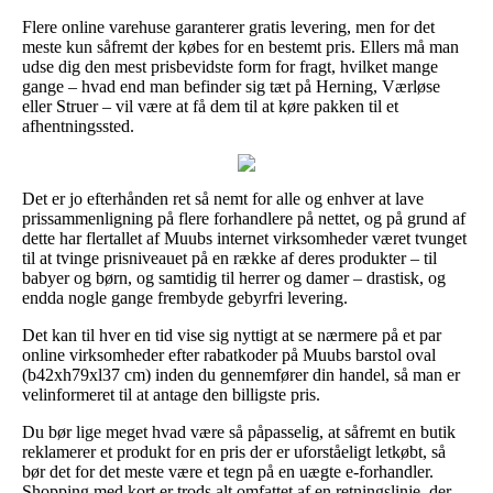
Flere online varehuse garanterer gratis levering, men for det
meste kun såfremt der købes for en bestemt pris. Ellers må man
udse dig den mest prisbevidste form for fragt, hvilket mange
gange – hvad end man befinder sig tæt på Herning, Værløse
eller Struer – vil være at få dem til at køre pakken til et
afhentningssted.
Det er jo efterhånden ret så nemt for alle og enhver at lave
prissammenligning på flere forhandlere på nettet, og på grund af
dette har flertallet af Muubs internet virksomheder været tvunget
til at tvinge prisniveauet på en række af deres produkter – til
babyer og børn, og samtidig til herrer og damer – drastisk, og
endda nogle gange frembyde gebyrfri levering.
Det kan til hver en tid vise sig nyttigt at se nærmere på et par
online virksomheder efter rabatkoder på Muubs barstol oval
(b42xh79xl37 cm) inden du gennemfører din handel, så man er
velinformeret til at antage den billigste pris.
Du bør lige meget hvad være så påpasselig, at såfremt en butik
reklamerer et produkt for en pris der er uforståeligt letkøbt, så
bør det for det meste være et tegn på en uægte e-forhandler.
Shopping med kort er trods alt omfattet af en retningslinje, der