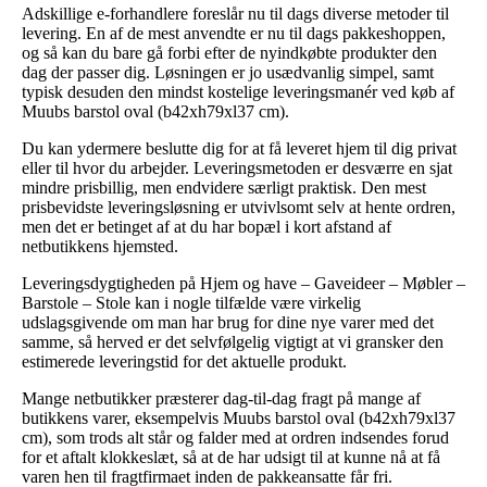
Adskillige e-forhandlere foreslår nu til dags diverse metoder til
levering. En af de mest anvendte er nu til dags pakkeshoppen,
og så kan du bare gå forbi efter de nyindkøbte produkter den
dag der passer dig. Løsningen er jo usædvanlig simpel, samt
typisk desuden den mindst kostelige leveringsmanér ved køb af
Muubs barstol oval (b42xh79xl37 cm).
Du kan ydermere beslutte dig for at få leveret hjem til dig privat
eller til hvor du arbejder. Leveringsmetoden er desværre en sjat
mindre prisbillig, men endvidere særligt praktisk. Den mest
prisbevidste leveringsløsning er utvivlsomt selv at hente ordren,
men det er betinget af at du har bopæl i kort afstand af
netbutikkens hjemsted.
Leveringsdygtigheden på Hjem og have – Gaveideer – Møbler –
Barstole – Stole kan i nogle tilfælde være virkelig
udslagsgivende om man har brug for dine nye varer med det
samme, så herved er det selvfølgelig vigtigt at vi gransker den
estimerede leveringstid for det aktuelle produkt.
Mange netbutikker præsterer dag-til-dag fragt på mange af
butikkens varer, eksempelvis Muubs barstol oval (b42xh79xl37
cm), som trods alt står og falder med at ordren indsendes forud
for et aftalt klokkeslæt, så at de har udsigt til at kunne nå at få
varen hen til fragtfirmaet inden de pakkeansatte får fri.