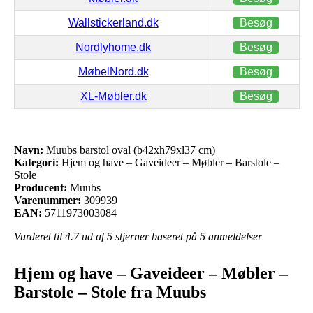
Wallstickerland.dk
Besøg
Nordlyhome.dk
Besøg
MøbelNord.dk
Besøg
XL-Møbler.dk
Besøg
Navn:
Muubs barstol oval (b42xh79xl37 cm)
Kategori:
Hjem og have – Gaveideer – Møbler – Barstole –
Stole
Producent:
Muubs
Varenummer:
309939
EAN:
5711973003084
Vurderet til
4.7
ud af 5 stjerner baseret på
5
anmeldelser
Hjem og have – Gaveideer – Møbler –
Barstole – Stole fra Muubs