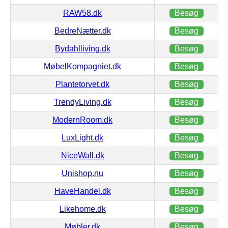
RAW58.dk
Besøg
BedreNætter.dk
Besøg
Bydahlliving.dk
Besøg
MøbelKompagniet.dk
Besøg
Plantetorvet.dk
Besøg
TrendyLiving.dk
Besøg
ModernRoom.dk
Besøg
LuxLight.dk
Besøg
NiceWall.dk
Besøg
Unishop.nu
Besøg
HaveHandel.dk
Besøg
Likehome.dk
Besøg
Møbler.dk
Besøg