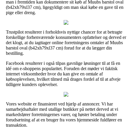
man i fremtiden kan dokumentere sit køb af Muubs barstol oval
(b42xh79xl37 cm), ligegyldigt om man skal købe en gave til en
pige eller dreng.
Trustpilot resulterer i forholdsvis nyttige chancer for at betragte
forskellige forhenværende konsumenters opfattelser og derved er
det klogt, at du iagttager online forretningens omtaler af Muubs
barstol oval (b42xh79xl37 cm) forud for at du lægger din
bestilling.
Facebook resulterer i også tilpas gavnlige løsninger til at få en
idé om e-shoppens popularitet. Foruden det møder vi faktisk
internet virksomheder hvor du kan give en omtale af
købsoplevelsen, hvilket tilmed må drages fordel af til at afveje
tidligere kunders oplevelser.
Vores website er finansieret ved hjælp af annoncer. Vi har
samarbejdsaftaler med utallige butikker på nettet derved at vi
markedsfører forretningernes varer, og høster betaling under
forudsætning af at en bruger fra vores hjemmeside fuldfører en
transaktion.