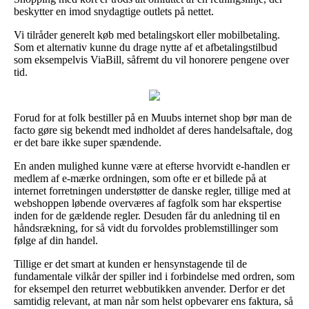
beskytter en imod snydagtige outlets på nettet.
Vi tilråder generelt køb med betalingskort eller mobilbetaling.
Som et alternativ kunne du drage nytte af et afbetalingstilbud
som eksempelvis ViaBill, såfremt du vil honorere pengene over
tid.
Forud for at folk bestiller på en Muubs internet shop bør man de
facto gøre sig bekendt med indholdet af deres handelsaftale, dog
er det bare ikke super spændende.
En anden mulighed kunne være at efterse hvorvidt e-handlen er
medlem af e-mærke ordningen, som ofte er et billede på at
internet forretningen understøtter de danske regler, tillige med at
webshoppen løbende overværes af fagfolk som har ekspertise
inden for de gældende regler. Desuden får du anledning til en
håndsrækning, for så vidt du forvoldes problemstillinger som
følge af din handel.
Tillige er det smart at kunden er hensynstagende til de
fundamentale vilkår der spiller ind i forbindelse med ordren, som
for eksempel den returret webbutikken anvender. Derfor er det
samtidig relevant, at man når som helst opbevarer ens faktura, så