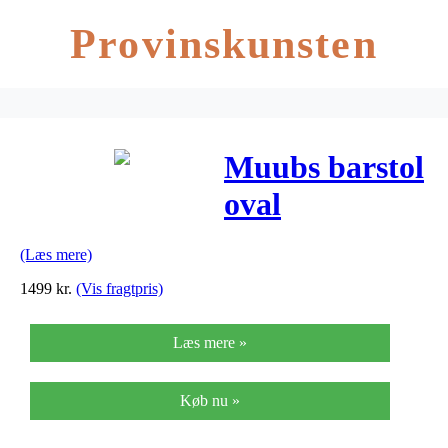
Provinskunsten
Muubs barstol
oval
(b42xh79xl37
(Læs mere)
cm)
1499
kr.
(Vis fragtpris)
Læs mere »
Køb nu »