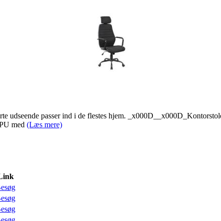
rte udseende passer ind i de flestes hjem. _x000D__x000D_Kontorstolen 
t PU med
(Læs mere)
Link
esøg
esøg
esøg
esøg