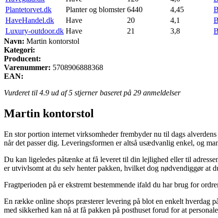
Plantetorvet.dk
Planter og blomster
6440
4,45
B
HaveHandel.dk
Have
20
4,1
B
Luxury-outdoor.dk
Have
21
3,8
B
Navn:
Martin kontorstol
Kategori:
Producent:
Varenummer:
5708906888368
EAN:
Vurderet til
4.9
ud af 5 stjerner baseret på
29
anmeldelser
Martin kontorstol
En stor portion internet virksomheder frembyder nu til dags alverdens
når det passer dig. Leveringsformen er altså usædvanlig enkel, og ma
Du kan ligeledes påtænke at få leveret til din lejlighed eller til adres
er utvivlsomt at du selv henter pakken, hvilket dog nødvendiggør at 
Fragtperioden på er ekstremt bestemmende ifald du har brug for ordre
En række online shops præsterer levering på blot en enkelt hverdag på 
med sikkerhed kan nå at få pakken på posthuset forud for at personale