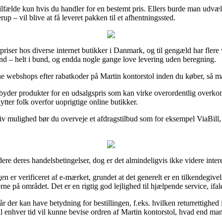
e tilfælde kun hvis du handler for en bestemt pris. Ellers burde man udv
– vil blive at få leveret pakken til et afhentningssted.
 priser hos diverse internet butikker i Danmark, og til gengæld har fler
mænd – helt i bund, og endda nogle gange love levering uden beregning.
ine webshops efter rabatkoder på Martin kontorstol inden du køber, så man
rembyder produkter for en udsalgspris som kan virke overordentlig overk
tter folk overfor uoprigtige online butikker.
tiv mulighed bør du overveje et afdragstilbud som for eksempel ViaBill,
ere deres handelsbetingelser, dog er det almindeligvis ikke videre inter
en er verificeret af e-mærket, grundet at det generelt er en tilkendegive
gterne på området. Det er en rigtig god lejlighed til hjælpende service, if
kår der kan have betydning for bestillingen, f.eks. hvilken returrettighed
l enhver tid vil kunne bevise ordren af Martin kontorstol, hvad end man 