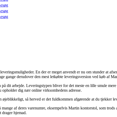
esøg
esøg
esøg
 leveringsmuligheder. En der er meget anvendt er nu om stunder at afse
nge gange derudover den mest letkøbte leveringsversion ved køb af Mart
sen på dit arbejde. Leveringstypen bliver for det meste en lille smule me
du opholder dig nær online virksomhedens adresse.
n øjeblikkeligt, så herved er det fuldkommen afgørende at du tjekker 
mange af deres varenumre, eksempelvis Martin kontorstol, som trods alt 
t drager hjemad.