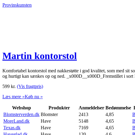
Provinskunsten
Martin kontorstol
Komfortabel kontorstol med nakkestøtte i god kvalitet, som med sit so
og hurtigt kan sænkes op og ned. _x000D__x000D_Fremstillet i sor
599
kr.
(Vis fragtpris)
Læs mere »
Køb nu »
Webshop
Produkter
Anmeldelser
Bedømmelse
Blomsterverden.dk
Blomster
2413
4,85
B
MoreLand.dk
Have
5148
4,65
B
Texas.dk
Have
7169
4,65
B
Haveglad.dk
Have
120
4,6
B