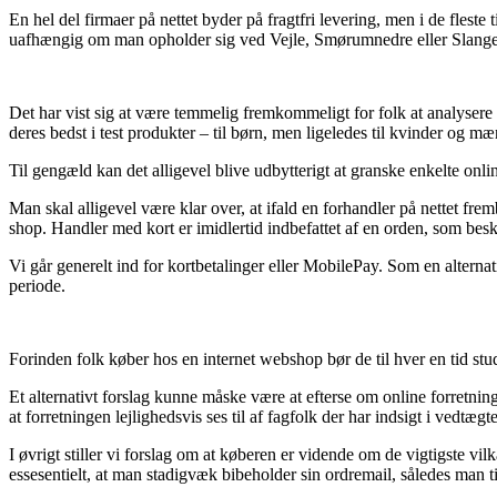
En hel del firmaer på nettet byder på fragtfri levering, men i de flest
uafhængig om man opholder sig ved Vejle, Smørumnedre eller Slangerup 
Det har vist sig at være temmelig fremkommeligt for folk at analysere
deres bedst i test produkter – til børn, men ligeledes til kvinder og 
Til gengæld kan det alligevel blive udbytterigt at granske enkelte onl
Man skal alligevel være klar over, at ifald en forhandler på nettet f
shop. Handler med kort er imidlertid indbefattet af en orden, som besky
Vi går generelt ind for kortbetalinger eller MobilePay. Som en alterna
periode.
Forinden folk køber hos en internet webshop bør de til hver en tid stud
Et alternativt forslag kunne måske være at efterse om online forretning
at forretningen lejlighedsvis ses til af fagfolk der har indsigt i vedtæ
I øvrigt stiller vi forslag om at køberen er vidende om de vigtigste vil
essesentielt, at man stadigvæk bibeholder sin ordremail, således man ti