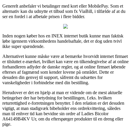
Generelt anbefaler vi betalinger med kort eller MobilePay. Som et
alternativ kan du udnytte et tilbud som fx ViaBill, i tilfælde af at du
ser en fordel i at afbetale prisen i flere bidder.
Inden nogen køber hos en INEX internet butik kunne man faktisk
løbe igennem virksomhedens handelsaftale, det er dog uden tvivl
ikke super spændende.
Alternativet kunne måske være at bemærke hvorvidt internet firmaet
er tilsluttet e-mærket, hvilket kan være en tilkendegivelse af at online
forhandleren adlyder de danske regler, og at online firmaet løbende
efterses af fagmænd som kender lovene på området. Dette er
desuden din genvej til support, såfremt du udsættes for
vanskeligheder i forbindelse med din bestilling.
Herudover er det en hjælp at man er vidende om de mest aktuelle
betingelser der har betydning for bestillingen, f.eks. hvilken
returrettighed e-forretningen benytter. I den relation er det desuden
vigtigt, at man stadigvæk bibeholder ens ordrekvittering, således
man til enhver tid kan bevidne sin ordre af Ladies Bicolor
A64149B4KV Ur, om du efterspørger produkter til en dreng eller
pige.