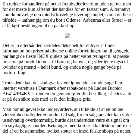
En række forhandlere på nettet frembyder levering uden gebyr, men
for det meste kun såfremt der handles for en fastsat sum. Alternativt
kan du udvælge den mindst kostelige leveringsmodel, som i de fleste
tilfælde – uafhængig om du bor i Odense, Aabenraa eller Struer – er
at få kørt bestillingen til en pakkeshop.
Det er jo efterhånden særdeles fleksibelt for enhver at finde
information om priser på diverse online forretninger, og til gengæld
har langt de fleste INEX outlets på nettet været tvunget til at presse
priserne på produkterne – til børn og babyer, og yderligere også til
kvinder og mænd – helt i bund, og endda nogle gange byde på
portofri fragt.
Trods dette kan det stadigvæk være lønnende at undersøge flere
internet varehuse i Danmark efter rabatkoder på Ladies Bicolor
A64149B4KV Ur inden du gennemfører din bestilling, således at du
er på den sikre side med at få den billigste pris.
Man bør alligevel ikke undervurdere, at i tilfælde af at en online
virksomhed udbyder et produkt til salg for en salgspris der kan virke
usædvanlig overkommelig, burde det undertiden være et signal om
en snydagtig e-handler. Betalinger med kort er ikke desto mindre en
del af en bestemmelse, hvilket støtter en imod falske shops på nettet.