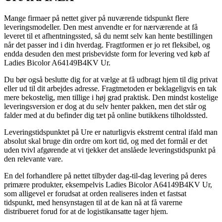
Mange firmaer på nettet giver på nuværende tidspunkt flere
leveringsmodeller. Den mest anvendte er for nærværende at få
leveret til et afhentningssted, så du nemt selv kan hente bestillingen
når det passer ind i din hverdag. Fragtformen er jo ret fleksibel, og
endda desuden den mest prisbevidste form for levering ved køb af
Ladies Bicolor A64149B4KV Ur.
Du bør også beslutte dig for at vælge at få udbragt hjem til dig privat
eller ud til dit arbejdes adresse. Fragtmetoden er beklageligvis en tak
mere bekostelig, men tillige i høj grad praktisk. Den mindst kostelige
leveringsversion er dog at du selv henter pakken, men det står og
falder med at du befinder dig tæt på online butikkens tilholdssted.
Leveringstidspunktet på Ure er naturligvis ekstremt central ifald man
absolut skal bruge din ordre om kort tid, og med det formål er det
uden tvivl afgørende at vi tjekker det anslåede leveringstidspunkt på
den relevante vare.
En del forhandlere på nettet tilbyder dag-til-dag levering på deres
primære produkter, eksempelvis Ladies Bicolor A64149B4KV Ur,
som alligevel er forudsat at orden realiseres inden et fastsat
tidspunkt, med hensynstagen til at de kan nå at få varerne
distribueret forud for at de logistikansatte tager hjem.