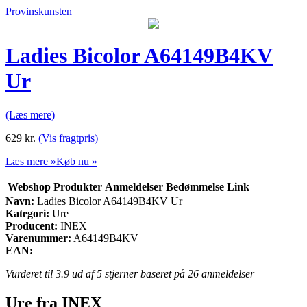
Provinskunsten
Ladies Bicolor A64149B4KV
Ur
(Læs mere)
629
kr.
(Vis fragtpris)
Læs mere »
Køb nu »
Webshop
Produkter
Anmeldelser
Bedømmelse
Link
Navn:
Ladies Bicolor A64149B4KV Ur
Kategori:
Ure
Producent:
INEX
Varenummer:
A64149B4KV
EAN:
Vurderet til
3.9
ud af 5 stjerner baseret på
26
anmeldelser
Ure fra INEX