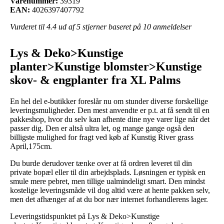
Varenummer:
39319
EAN:
4026397407792
Vurderet til
4.4
ud af 5 stjerner baseret på
10
anmeldelser
Lys & Deko>Kunstige
planter>Kunstige blomster>Kunstige
skov- & engplanter fra XL Palms
En hel del e-butikker foreslår nu om stunder diverse forskellige
leveringsmuligheder. Den mest anvendte er p.t. at få sendt til en
pakkeshop, hvor du selv kan afhente dine nye varer lige når det
passer dig. Den er altså ultra let, og mange gange også den
billigste mulighed for fragt ved køb af Kunstig River grass
April,175cm.
Du burde derudover tænke over at få ordren leveret til din
private bopæl eller til din arbejdsplads. Løsningen er typisk en
smule mere pebret, men tillige ualmindeligt smart. Den mindst
kostelige leveringsmåde vil dog altid være at hente pakken selv,
men det afhænger af at du bor nær internet forhandlerens lager.
Leveringstidspunktet på Lys & Deko>Kunstige