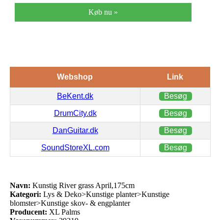
Køb nu »
Webshop
Link
BeKent.dk
Besøg
DrumCity.dk
Besøg
DanGuitar.dk
Besøg
SoundStoreXL.com
Besøg
Navn:
Kunstig River grass April,175cm
Kategori:
Lys & Deko>Kunstige planter>Kunstige
blomster>Kunstige skov- & engplanter
Producent:
XL Palms