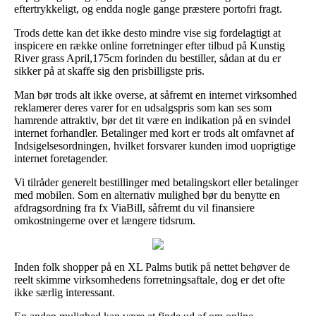
eftertrykkeligt, og endda nogle gange præstere portofri fragt.
Trods dette kan det ikke desto mindre vise sig fordelagtigt at
inspicere en række online forretninger efter tilbud på Kunstig
River grass April,175cm forinden du bestiller, sådan at du er
sikker på at skaffe sig den prisbilligste pris.
Man bør trods alt ikke overse, at såfremt en internet virksomhed
reklamerer deres varer for en udsalgspris som kan ses som
hamrende attraktiv, bør det tit være en indikation på en svindel
internet forhandler. Betalinger med kort er trods alt omfavnet af
Indsigelsesordningen, hvilket forsvarer kunden imod uoprigtige
internet foretagender.
Vi tilråder generelt bestillinger med betalingskort eller betalinger
med mobilen. Som en alternativ mulighed bør du benytte en
afdragsordning fra fx ViaBill, såfremt du vil finansiere
omkostningerne over et længere tidsrum.
Inden folk shopper på en XL Palms butik på nettet behøver de
reelt skimme virksomhedens forretningsaftale, dog er det ofte
ikke særlig interessant.