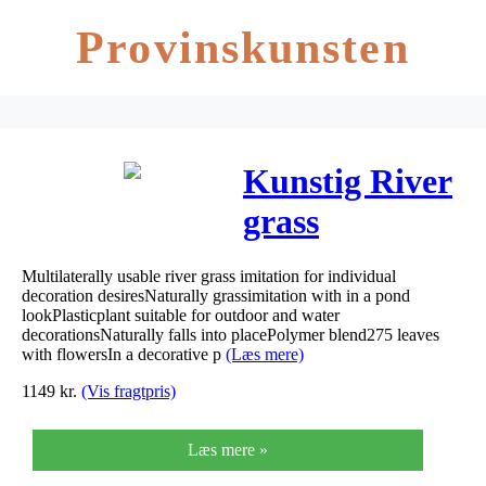
Provinskunsten
Kunstig River
grass
April,175cm
Multilaterally usable river grass imitation for individual
decoration desiresNaturally grassimitation with in a pond
lookPlasticplant suitable for outdoor and water
decorationsNaturally falls into placePolymer blend275 leaves
with flowersIn a decorative p
(Læs mere)
1149
kr.
(Vis fragtpris)
Læs mere »