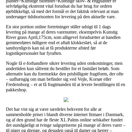
planter>Kunstige blomster>Kunstige skov- & engplanter er
selvfølgelig ekstremt vital forudsat du har brug for ordren
øjeblikkeligt, så med det formål er det faktisk relevant at man
undersøger tidshorisonten for levering på den aktuelle vare.
En stor portion online forretninger stiller udsigt til 1 dags
levering på mange af deres varenumre, eksempelvis Kunstig
River grass April,175cm, som alligevel forudsætter at handlen
gemmenføres tidligere end et aftalt klokkeslæt, så at de
sandsynligvis kan nå at få produkterne afsted før
logistikpersonalet har fyraften.
Nogle få e-forhandlere sikrer levering uden omkostninger, men
undertiden kun såfremt du bestiller for et fastslået beløb. Som
alternativ kan du foretrække den prisbilligste fragtform, der ofte
– uafhængig om man befinder sig ved Vejle, Korsør eller
Fredensborg – er at få fragtmanden til at levere bestillingen til en
pakkeshop.
Det har vist sig at være særdeles bekvemt for alle at
sammenholde priser i blandt diverse internet firmaer i Danmark,
og af den grund har de fleste XL Palms online selskaber fundet
det uundgåeligt at tvinge salgspriserne på mange af deres varer –
til piger og drenge, og desuden også til damer og herrer –