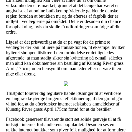
En anden mulighed kan være at finde ud af om online
virksomheden er e-mærket, grundet at det længe har været en
angivelse af at online butikken opfylder de gældende danske
regler, foruden at butikken nu og da efterses af fagfolk der er
indført i vedtægterne på området. Dette er desuden din chance
for opbakning, hvis du skulle få udfordringer som følge af din
ordre.
Ligeså er det prisværdigt at du er på vagt for de primære
vedtægter der kan influere på transaktionen, til eksempel hvilken
bytteret shoppen tilsikrer. I den forbindelse er det ligeledes
afgørende, at man stadig sikrer sin kvittering på e-mail, således
man altid kan dokumentere sin bestilling af Kunstig River grass
April,175cm, uden hensyn til om man leder efter en vare til en
pige eller dreng.
Trustpilot forærer dig regulære habile løsninger til at verificere
en lang række øvrige brugeres reflektioner og af den grund går
vi ind for, at du efterforsker internet selskabets anmeldelser af
Kunstig River grass April,175cm forud for at du bestiller.
Facebook genererer tilsvarende stort set solide genveje til at få
indsigt i internet forhandlerens popularitet. Desuden ses en
række internet butikker som giver folk mulighed for at formulere