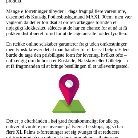
produkt.
Mange e-forretninger tilbyder 1 dags fragt på flere varenumre,
eksempelvis Kunstig Pothosbushgarland MAXI, 90cm, men vær
vagtsom da det er forudsat at ordren aflægges forinden et
nøjagtigt klokkeslæt, således at de har en chance for at nå at få
pakken distribueret forud for at de lageransatte holder fyraften.
En række online selskaber garanterer fragt uden omkostninger,
men typisk kræver det at man handler for et fastsat beløb. Ellers
burde du tage den prisbilligste form for levering, hvilket ofte –
uafhængig om du bor nær Roskilde, Nakskov eller Gilleleje – er
at få fragtmanden til at bringe bestillingen til et udleveringssted.
Det er jo efterhånden i høj grad fremkommeligt for alle og
enhver at vurdere prisniveauet på tværs af e-shops, og så har
flere XL Palms e-forretninger set sig tvunget til at reducere
salgspriserne på en række af deres produkter – til piger og