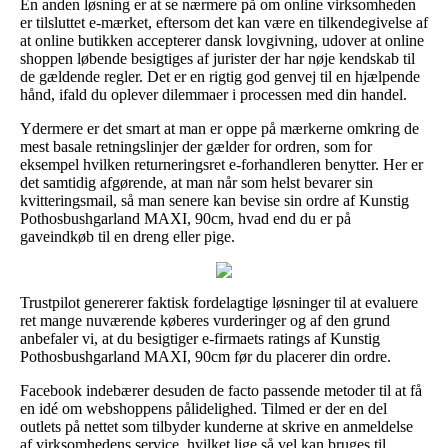
En anden løsning er at se nærmere på om online virksomheden
er tilsluttet e-mærket, eftersom det kan være en tilkendegivelse af
at online butikken accepterer dansk lovgivning, udover at online
shoppen løbende besigtiges af jurister der har nøje kendskab til
de gældende regler. Det er en rigtig god genvej til en hjælpende
hånd, ifald du oplever dilemmaer i processen med din handel.
Ydermere er det smart at man er oppe på mærkerne omkring de
mest basale retningslinjer der gælder for ordren, som for
eksempel hvilken returneringsret e-forhandleren benytter. Her er
det samtidig afgørende, at man når som helst bevarer sin
kvitteringsmail, så man senere kan bevise sin ordre af Kunstig
Pothosbushgarland MAXI, 90cm, hvad end du er på
gaveindkøb til en dreng eller pige.
Trustpilot genererer faktisk fordelagtige løsninger til at evaluere
ret mange nuværende køberes vurderinger og af den grund
anbefaler vi, at du besigtiger e-firmaets ratings af Kunstig
Pothosbushgarland MAXI, 90cm før du placerer din ordre.
Facebook indebærer desuden de facto passende metoder til at få
en idé om webshoppens pålidelighed. Tilmed er der en del
outlets på nettet som tilbyder kunderne at skrive en anmeldelse
af virksomhedens service, hvilket lige så vel kan bruges til