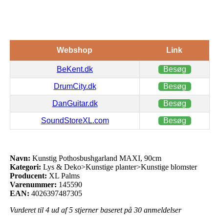
Webshop
Link
BeKent.dk
Besøg
DrumCity.dk
Besøg
DanGuitar.dk
Besøg
SoundStoreXL.com
Besøg
Navn:
Kunstig Pothosbushgarland MAXI, 90cm
Kategori:
Lys & Deko>Kunstige planter>Kunstige blomster
Producent:
XL Palms
Varenummer:
145590
EAN:
4026397487305
Vurderet til
4
ud af 5 stjerner baseret på
30
anmeldelser