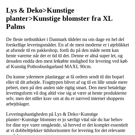
Lys & Deko>Kunstige
planter>Kunstige blomster fra XL
Palms
De fleste netbutikker i Danmark tildeler nu om dage en hel del
forskellige leveringsmåder. En af de mest moderne er i øjeblikket
at afsende til en pakkeshop, fordi du på den måde nemt kan
hente varerne når der er tid til det. Denne er altså super let, og
desuden endda den mest letkøbte mulighed for levering ved køb
af Kunstig Pothosbushgarland MAXI, 90cm.
Du kunne ydermere planlægge at få ordren sendt til din bopæl
eller til dit arbejde. Fragttypen bliver af og til en lille smule mere
pebret, men på den anden side rigtig smart. Den mest betalelige
leveringsform vil dog altid vise sig at være at hente produkterne
selv, men det stiller krav om at du er nærved internet shoppens
arbejdslager.
Leveringshastigheden på Lys & Deko>Kunstige
planter>Kunstige blomster er jo særligt vital når du har behov
for dine nye varer omgående, så herved er det komplet essentielt
at vi dobbelttjekker tidshorisonten for levering for det relevante