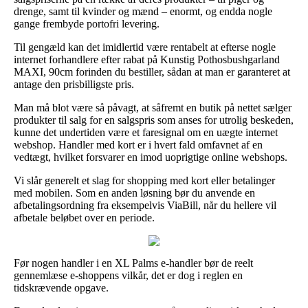
drenge, samt til kvinder og mænd – enormt, og endda nogle
gange frembyde portofri levering.
Til gengæld kan det imidlertid være rentabelt at efterse nogle
internet forhandlere efter rabat på Kunstig Pothosbushgarland
MAXI, 90cm forinden du bestiller, sådan at man er garanteret at
antage den prisbilligste pris.
Man må blot være så påvagt, at såfremt en butik på nettet sælger
produkter til salg for en salgspris som anses for utrolig beskeden,
kunne det undertiden være et faresignal om en uægte internet
webshop. Handler med kort er i hvert fald omfavnet af en
vedtægt, hvilket forsvarer en imod uoprigtige online webshops.
Vi slår generelt et slag for shopping med kort eller betalinger
med mobilen. Som en anden løsning bør du anvende en
afbetalingsordning fra eksempelvis ViaBill, når du hellere vil
afbetale beløbet over en periode.
Før nogen handler i en XL Palms e-handler bør de reelt
gennemlæse e-shoppens vilkår, det er dog i reglen en
tidskrævende opgave.