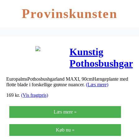
Provinskunsten
Kunstig
Pothosbushgarl
MAXI, 90cm
EuropalmsPothosbushgarland MAXI, 90cmHængeplante med
flotte blade i forskellige grønne nuancer.
(Læs mere)
169
kr.
(Vis fragtpris)
Læs mere »
Køb nu »