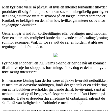
Man bør bare være så påvagt, at hvis en internet forhandler tilbyder
produkter til salg for en pris som kan ses som ubegribelig gunstig, er
det i nogle tilfælde være et symbol på en uægte internet forhandler.
Kortkøb er heldigvis en del af en lov, hvilket garanterer os overfor
snydagtige e-butikker.
Generelt går vi ind for kortbestillinger eller betalinger med mobilen.
Som en alternativ mulighed burde du anvende en afbetalingsløsning
som for eksempel ViaBill, for så vidt du ser en fordel i at afdrage
regningen ude i fremtiden.
Før nogen shopper i en XL Palms e-handler bør de når alt kommer
til alt have øje for shoppens forretningsaftale, dog er det naturligvis
ikke særlig interessant.
En nemmere løsning kan derfor være at tjekke hvorvidt netbutikken
er medlem af e-mærke ordningen, fordi det generelt er en erklæring
om at netbutikken overholder gældende dansk lovgivning, samt at
netbutikken af og til besøges af eksperter der er indført i lovene på
området. Dette er desuden din anledning til opbakning, såfremt du
skulle få vanskeligheder i forbindelse med dit indkøb.