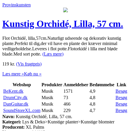
Provinskunsten
Kunstig Orchidé, Lilla, 57 cm.
Flot Orchidé, lilla,57cm.Naturligt udseende og dekorativ kunstig
plante.Perfekt til dig,der vil have en plante der kræver minimal
vedligeholdelse.Leveres i flot potte.Flotorkidé i lilla med bløde
blade.Med sort potte.
(Læs mere)
119
kr.
(Vis fragtpris)
Læs mere »
Køb nu »
Webshop
Produkter
Anmeldelser
Bedømmelse
Link
BeKent.dk
Musik
1571
4,9
Besøg
DrumCity.dk
Musik
73
4,8
Besøg
DanGuitar.dk
Musik
466
4,8
Besøg
SoundStoreXL.com
Musik
229
4,7
Besøg
Navn:
Kunstig Orchidé, Lilla, 57 cm.
Kategori:
Lys & Deko>Kunstige planter>Kunstige blomster
Producent:
XL Palms