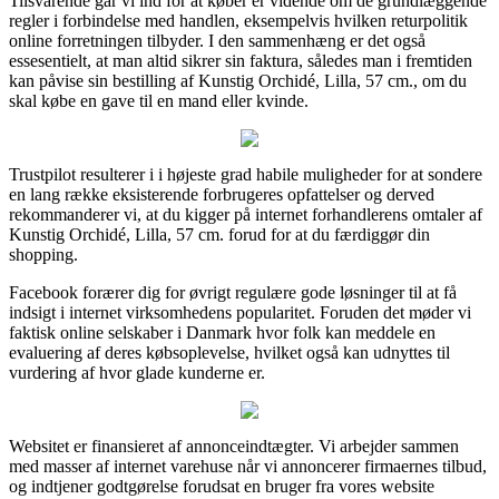
Tilsvarende går vi ind for at køber er vidende om de grundlæggende
regler i forbindelse med handlen, eksempelvis hvilken returpolitik
online forretningen tilbyder. I den sammenhæng er det også
essesentielt, at man altid sikrer sin faktura, således man i fremtiden
kan påvise sin bestilling af Kunstig Orchidé, Lilla, 57 cm., om du
skal købe en gave til en mand eller kvinde.
Trustpilot resulterer i i højeste grad habile muligheder for at sondere
en lang række eksisterende forbrugeres opfattelser og derved
rekommanderer vi, at du kigger på internet forhandlerens omtaler af
Kunstig Orchidé, Lilla, 57 cm. forud for at du færdiggør din
shopping.
Facebook forærer dig for øvrigt regulære gode løsninger til at få
indsigt i internet virksomhedens popularitet. Foruden det møder vi
faktisk online selskaber i Danmark hvor folk kan meddele en
evaluering af deres købsoplevelse, hvilket også kan udnyttes til
vurdering af hvor glade kunderne er.
Websitet er finansieret af annonceindtægter. Vi arbejder sammen
med masser af internet varehuse når vi annoncerer firmaernes tilbud,
og indtjener godtgørelse forudsat en bruger fra vores website