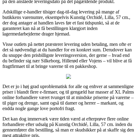
på den anslåede leveringsdato på det pågældende produkt.
Adskillige e-handler tilsiger dag-til-dag levering på mange af
butikkens varenumre, eksempelvis Kunstig Orchidé, Lilla, 57 cm.,
der dog antager at handlen laves før et fast tidspunkt, så at de
garanteret kan nå at få bestillingen klargjort inden
lagermedarbejderne drager hjemad.
Visse outlets på nettet præsterer levering uden betaling, men ofte er
det så nødvendigt at du handler for en konkret sum. Derudover kan
du snuppe den prisbilligste leveringsversion, der gerne – hvad end
du befinder sig nær Silkeborg, Hillerød eller Vojens – vil blive at få
fragtfirmaet til at bringe varerne til en pakkeshop.
Det er jo i høj grad uproblematisk for alle og enhver at sammenligne
priser i blandt flere e-firmaer, og til gengæld har masser af XL Palms
online forhandlere været tvunget til at mindske priserne på varerne –
til piger og drenge, samt også til damer og herrer – markant, og
endda nogle gange love portofri fragt.
Det kan dog immervæk være tiden værd at efterprøve flere online
forhandlere efter udsalg på Kunstig Orchidé, Lilla, 57 cm. inden du
gennemfører din bestilling, så man er skudsikker på at skaffe sig den
mest attraktive pris.