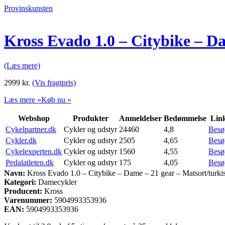
Provinskunsten
Kross Evado 1.0 – Citybike – Da
(Læs mere)
2999
kr.
(Vis fragtpris)
Læs mere »
Køb nu »
Webshop
Produkter
Anmeldelser
Bedømmelse
Lin
Cykelpartner.dk
Cykler og udstyr
24460
4,8
Besø
Cykler.dk
Cykler og udstyr
2505
4,65
Besø
Cykelexperten.dk
Cykler og udstyr
1560
4,55
Besø
Pedalatleten.dk
Cykler og udstyr
175
4,05
Besø
Navn:
Kross Evado 1.0 – Citybike – Dame – 21 gear – Matsort/turki
Kategori:
Damecykler
Producent:
Kross
Varenummer:
5904993353936
EAN:
5904993353936