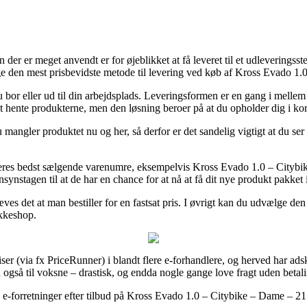
r er meget anvendt er for øjeblikket at få leveret til et udleveringssted, f
lige den mest prisbevidste metode til levering ved køb af Kross Evado 1.
 bor eller ud til din arbejdsplads. Leveringsformen er en gang i mellem 
 at hente produkterne, men den løsning beroer på at du opholder dig i ko
mangler produktet nu og her, så derfor er det sandelig vigtigt at du s
eres bedst sælgende varenumre, eksempelvis Kross Evado 1.0 – Citybik
nsynstagen til at de har en chance for at nå at få dit nye produkt pakket
æves det at man bestiller for en fastsat pris. I øvrigt kan du udvælge de
akkeshop.
ser (via fx PriceRunner) i blandt flere e-forhandlere, og herved har ads
 også til voksne – drastisk, og endda nogle gange love fragt uden betal
ere e-forretninger efter tilbud på Kross Evado 1.0 – Citybike – Dame – 2