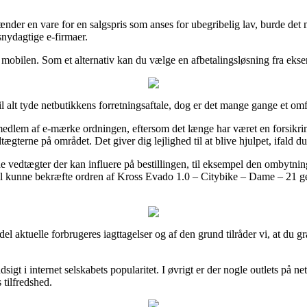
afhænder en vare for en salgspris som anses for ubegribelig lav, burde d
snydagtige e-firmaer.
d mobilen. Som et alternativ kan du vælge en afbetalingsløsning fra ekse
alt tyde netbutikkens forretningsaftale, dog er det mange gange et omf
 medlem af e-mærke ordningen, eftersom det længe har været en forsikring
tægterne på området. Det giver dig lejlighed til at blive hjulpet, ifald
vedtægter der kan influere på bestillingen, til eksempel den ombytnin
il kunne bekræfte ordren af Kross Evado 1.0 – Citybike – Dame – 21 gea
l del aktuelle forbrugeres iagttagelser og af den grund tilråder vi, at 
igt i internet selskabets popularitet. I øvrigt er der nogle outlets på ne
 tilfredshed.