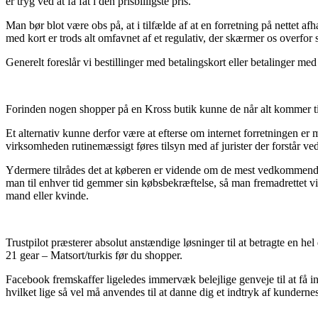
er tryg ved at få fat i den prisbilligste pris.
Man bør blot være obs på, at i tilfælde af at en forretning på nettet 
med kort er trods alt omfavnet af et regulativ, der skærmer os overfor 
Generelt foreslår vi bestillinger med betalingskort eller betalinger me
Forinden nogen shopper på en Kross butik kunne de når alt kommer til 
Et alternativ kunne derfor være at efterse om internet forretningen er
virksomheden rutinemæssigt føres tilsyn med af jurister der forstår ved
Ydermere tilrådes det at køberen er vidende om de mest vedkommende 
man til enhver tid gemmer sin købsbekræftelse, så man fremadrettet v
mand eller kvinde.
Trustpilot præsterer absolut anstændige løsninger til at betragte en he
21 gear – Matsort/turkis før du shopper.
Facebook fremskaffer ligeledes immervæk belejlige genveje til at få inds
hvilket lige så vel må anvendes til at danne dig et indtryk af kundernes