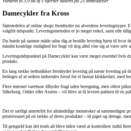
Vurderet til
3.9
ud af 5 stjerner baseret på
25
anmeldelser
Damecykler fra Kross
Størstedelen af online shops frembyder nu alverdens leveringstyper. En de
valgfrit tidspunkt. Leveringsmetoden er jo meget enkel, samt ofte til
Du burde på samme måde udse dig at bestille levering hjem til hvor du
mindst kostelige mulighed for fragt vil dog altid vise sig at være selv
Leveringstidspunktet på Damecykler kan være meget essentiel hvis du 
produkt.
En lang række netbutikker frembyder levering på næste hverdag på d
betinges af at ordren indsendes forud for et fastsat klokkeslæt, med he
Flere internet varehuse tilbyder fragt uden beregning, men oftest påkr
Silkeborg, Odder eller Assens – vil blive at få leveret pakken til en p
Det er særligt smertefrit for almindelige mennesker at sammenligne pri
prisniveauet på en række af deres produkter – til piger og drenge, men
Til gengæld kan det trods alt blive tiden værd at kontrollere indtil fl