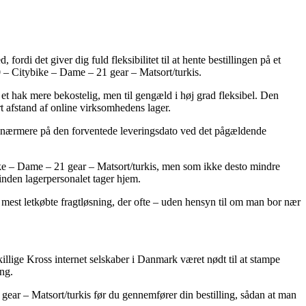
ordi det giver dig fuld fleksibilitet til at hente bestillingen på et
0 – Citybike – Dame – 21 gear – Matsort/turkis.
et hak mere bekostelig, men til gengæld i høj grad fleksibel. Den
rt afstand af online virksomhedens lager.
er nærmere på den forventede leveringsdato ved det pågældende
e – Dame – 21 gear – Matsort/turkis, men som ikke desto mindre
 inden lagerpersonalet tager hjem.
n mest letkøbte fragtløsning, der ofte – uden hensyn til om man bor nær
killige Kross internet selskaber i Danmark været nødt til at stampe
ing.
1 gear – Matsort/turkis før du gennemfører din bestilling, sådan at man