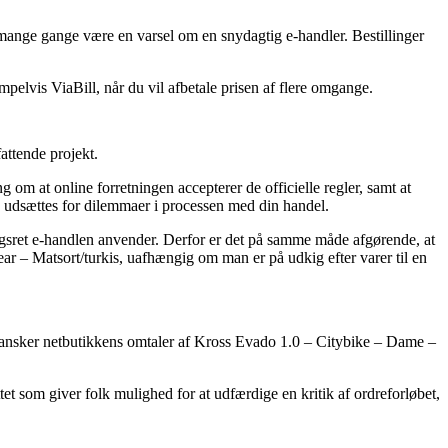
et mange gange være en varsel om en snydagtig e-handler. Bestillinger
mpelvis ViaBill, når du vil afbetale prisen af flere omgange.
attende projekt.
 om at online forretningen accepterer de officielle regler, samt at
 du udsættes for dilemmaer i processen med din handel.
gsret e-handlen anvender. Derfor er det på samme måde afgørende, at
r – Matsort/turkis, uafhængig om man er på udkig efter varer til en
du gransker netbutikkens omtaler af Kross Evado 1.0 – Citybike – Dame –
ttet som giver folk mulighed for at udfærdige en kritik af ordreforløbet,