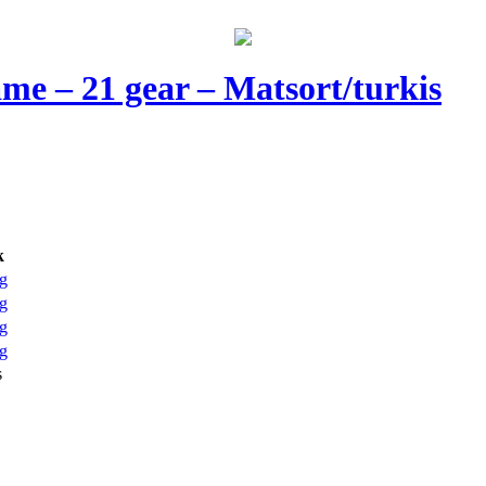
me – 21 gear – Matsort/turkis
k
g
g
g
g
s