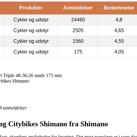
Produkter
Anmeldelser
Bedømmelse
Cykler og udstyr
24460
4,8
Cykler og udstyr
2505
4,65
Cykler og udstyr
1560
4,55
Cykler og udstyr
175
4,05
 Triple 48-36-26 tands 175 mm
tybikes Shimano
8
anmeldelser
og Citybikes Shimano fra Shimano
l dags alverdens muligheder for levering. Det mest populære er i vore dag