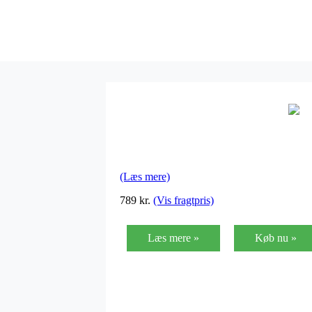
(Læs mere)
789
kr.
(Vis fragtpris)
Læs mere »
Køb nu »