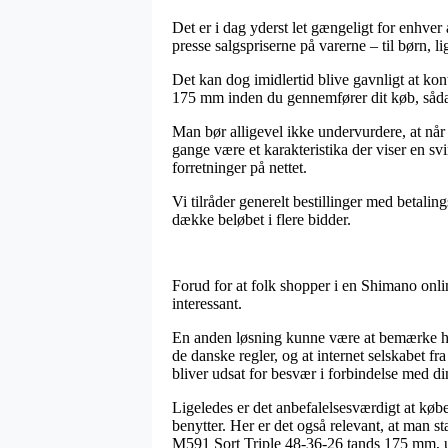
Det er i dag yderst let gængeligt for enhver
presse salgspriserne på varerne – til børn, 
Det kan dog imidlertid blive gavnligt at ko
175 mm inden du gennemfører dit køb, sådan
Man bør alligevel ikke undervurdere, at når 
gange være et karakteristika der viser en s
forretninger på nettet.
Vi tilråder generelt bestillinger med betali
dække beløbet i flere bidder.
Forud for at folk shopper i en Shimano onl
interessant.
En anden løsning kunne være at bemærke hvor
de danske regler, og at internet selskabet fr
bliver udsat for besvær i forbindelse med di
Ligeledes er det anbefalelsesværdigt at købe
benytter. Her er det også relevant, at man 
M591 Sort Triple 48-36-26 tands 175 mm, u