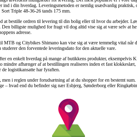
ser ind i din hverdag. Leveringsmetoden er nemlig usædvanlig praktisk, og
Sort Triple 48-36-26 tands 175 mm.
 bestille ordren til levering til din bolig eller til hvor du arbejder. L
 Den billigste mulighed for fragt vil dog altid vise sig at være selv at h
shoppens adresse.
il MTB og Citybikes Shimano kan vise sig at være temmelig vital når d
u studerer den forventede leveringsdato for den aktuelle vare.
 efter en enkelt hverdag på mange af butikkens produkter, eksempelvi
indre afhænger af at bestillingen realiseres inden et fast klokkeslæt,
r de logistikansatte har fyraften.
, men i reglen under forudsætning af at du shopper for en bestemt sum
e – hvad end du befinder sig nær Esbjerg, Sønderborg eller Ringkøbing 