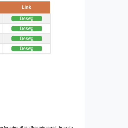
Link
Besøg
Besøg
Besøg
Besøg
e levering til et afhentningssted, hvor du