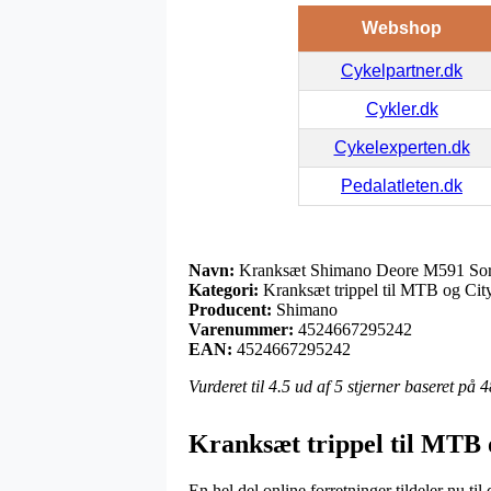
Webshop
Cykelpartner.dk
Cykler.dk
Cykelexperten.dk
Pedalatleten.dk
Navn:
Kranksæt Shimano Deore M591 Sort
Kategori:
Kranksæt trippel til MTB og Ci
Producent:
Shimano
Varenummer:
4524667295242
EAN:
4524667295242
Vurderet til
4.5
ud af 5 stjerner baseret på
4
Kranksæt trippel til MTB 
En hel del online forretninger tildeler nu ti