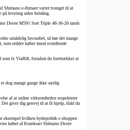
af Shimano e-firmaer været tvunget til at
e på levering uden betaling.
himano Deore M591 Sort Triple 48-36-26 tands
n virke umådelig favorabel, så bør det mange
sæt, som redder køber imod svindlende
d som fx ViaBill, forudsat du foretrækker at
t er dog mange gange ikke særlig
else af at online virksomheden respekterer
Det giver dig genvej til at få hjælp, ifald du
for eksempel hvilken byttepolitik e-shoppen
tervise købet af Kranksæt Shimano Deore