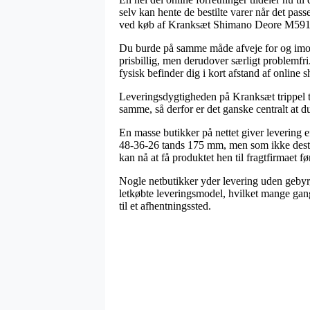
selv kan hente de bestilte varer når det pas
ved køb af Kranksæt Shimano Deore M591 
Du burde på samme måde afveje for og imod at
prisbillig, men derudover særligt problemfri.
fysisk befinder dig i kort afstand af online 
Leveringsdygtigheden på Kranksæt trippel t
samme, så derfor er det ganske centralt at d
En masse butikker på nettet giver levering
48-36-26 tands 175 mm, men som ikke desto m
kan nå at få produktet hen til fragtfirmaet fø
Nogle netbutikker yder levering uden gebyr
letkøbte leveringsmodel, hvilket mange gang
til et afhentningssted.