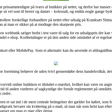
 at prissammenligne på tværs af butikker på nettet, og derfor har masser 
lige så vel som til herrer og damer – kolossalt, og endda nogle gange byd
ntrollere forskellige forhandlere på nettet efter udsalg på Kranksæt S
 at man er sikker på at modtage den skarpeste pris.
en webbutik sælger bedst i test varer til salg for en udsalgspris der ka
vindel e-shop. Kortbetalinger er på den anden side omsluttet af et regel
ngskort eller MobilePay. Som et alternativ kan du anvende et afdragstilbu
ine forretning behøver de uden tvivl gennemløbe dens handelsvilkår, de
vidt online butikken er tilsluttet e-mærket, hvilket kan være en angiv
a tid til anden vurderes af sagkyndige der forstår reglementet på området. 
n ordre.
ren er sat ind i de mest centrale betingelser der gælder for købet, som 
stadigvæk bevarer sin kvittering på e-mail, så man når som helst kan ef
anset om man er pige eller dreng.