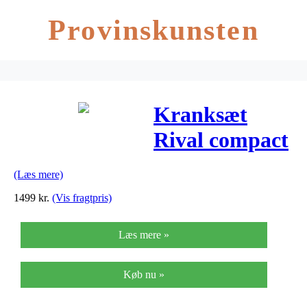
Provinskunsten
Kranksæt
Rival compact
50-34 172,5
(Læs mere)
mm
1499
kr.
(Vis fragtpris)
Læs mere »
Køb nu »