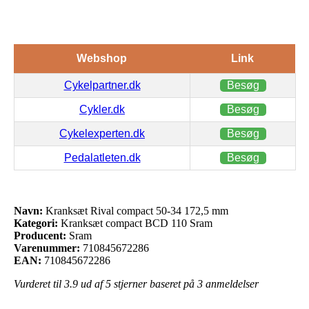
Webshop
Link
Cykelpartner.dk
Besøg
Cykler.dk
Besøg
Cykelexperten.dk
Besøg
Pedalatleten.dk
Besøg
Navn:
Kranksæt Rival compact 50-34 172,5 mm
Kategori:
Kranksæt compact BCD 110 Sram
Producent:
Sram
Varenummer:
710845672286
EAN:
710845672286
Vurderet til
3.9
ud af 5 stjerner baseret på
3
anmeldelser