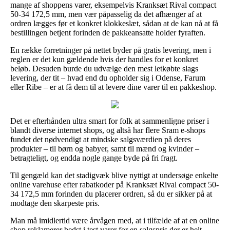
mange af shoppens varer, eksempelvis Kranksæt Rival compact
50-34 172,5 mm, men vær påpasselig da det afhænger af at
ordren lægges før et konkret klokkeslæt, sådan at de kan nå at få
bestillingen betjent forinden de pakkeansatte holder fyraften.
En række forretninger på nettet byder på gratis levering, men i
reglen er det kun gældende hvis der handles for et konkret
beløb. Desuden burde du udvælge den mest letkøbte slags
levering, der tit – hvad end du opholder sig i Odense, Farum
eller Ribe – er at få dem til at levere dine varer til en pakkeshop.
Det er efterhånden ultra smart for folk at sammenligne priser i
blandt diverse internet shops, og altså har flere Sram e-shops
fundet det nødvendigt at mindske salgsværdien på deres
produkter – til børn og babyer, samt til mænd og kvinder –
betragteligt, og endda nogle gange byde på fri fragt.
Til gengæld kan det stadigvæk blive nyttigt at undersøge enkelte
online varehuse efter rabatkoder på Kranksæt Rival compact 50-
34 172,5 mm forinden du placerer ordren, så du er sikker på at
modtage den skarpeste pris.
Man må imidlertid være årvågen med, at i tilfælde af at en online
shop reklamerer bedst i test varer for en salgspris der er helt