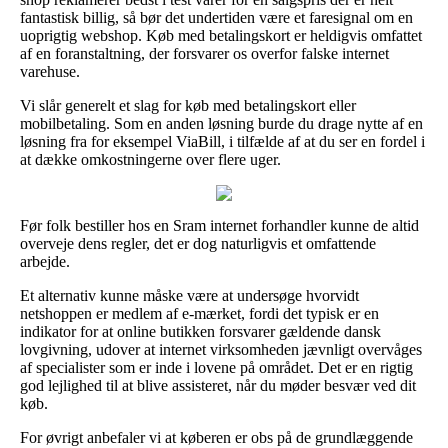
fantastisk billig, så bør det undertiden være et faresignal om en
uoprigtig webshop. Køb med betalingskort er heldigvis omfattet
af en foranstaltning, der forsvarer os overfor falske internet
varehuse.
Vi slår generelt et slag for køb med betalingskort eller
mobilbetaling. Som en anden løsning burde du drage nytte af en
løsning fra for eksempel ViaBill, i tilfælde af at du ser en fordel i
at dække omkostningerne over flere uger.
Før folk bestiller hos en Sram internet forhandler kunne de altid
overveje dens regler, det er dog naturligvis et omfattende
arbejde.
Et alternativ kunne måske være at undersøge hvorvidt
netshoppen er medlem af e-mærket, fordi det typisk er en
indikator for at online butikken forsvarer gældende dansk
lovgivning, udover at internet virksomheden jævnligt overvåges
af specialister som er inde i lovene på området. Det er en rigtig
god lejlighed til at blive assisteret, når du møder besvær ved dit
køb.
For øvrigt anbefaler vi at køberen er obs på de grundlæggende