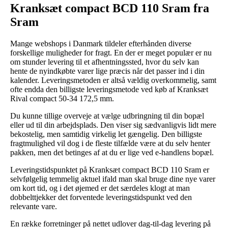
Kranksæt compact BCD 110 Sram fra
Sram
Mange webshops i Danmark tildeler efterhånden diverse
forskellige muligheder for fragt. En der er meget populær er nu
om stunder levering til et afhentningssted, hvor du selv kan
hente de nyindkøbte varer lige præcis når det passer ind i din
kalender. Leveringsmetoden er altså vældig overkommelig, samt
ofte endda den billigste leveringsmetode ved køb af Kranksæt
Rival compact 50-34 172,5 mm.
Du kunne tillige overveje at vælge udbringning til din bopæl
eller ud til din arbejdsplads. Den viser sig sædvanligvis lidt mere
bekostelig, men samtidig virkelig let gængelig. Den billigste
fragtmulighed vil dog i de fleste tilfælde være at du selv henter
pakken, men det betinges af at du er lige ved e-handlens bopæl.
Leveringstidspunktet på Kranksæt compact BCD 110 Sram er
selvfølgelig temmelig aktuel ifald man skal bruge dine nye varer
om kort tid, og i det øjemed er det særdeles klogt at man
dobbelttjekker det forventede leveringstidspunkt ved den
relevante vare.
En række forretninger på nettet udlover dag-til-dag levering på