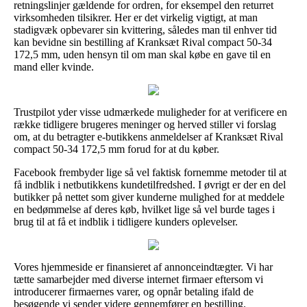
retningslinjer gældende for ordren, for eksempel den returret
virksomheden tilsikrer. Her er det virkelig vigtigt, at man
stadigvæk opbevarer sin kvittering, således man til enhver tid
kan bevidne sin bestilling af Kranksæt Rival compact 50-34
172,5 mm, uden hensyn til om man skal købe en gave til en
mand eller kvinde.
Trustpilot yder visse udmærkede muligheder for at verificere en
række tidligere brugeres meninger og herved stiller vi forslag
om, at du betragter e-butikkens anmeldelser af Kranksæt Rival
compact 50-34 172,5 mm forud for at du køber.
Facebook frembyder lige så vel faktisk fornemme metoder til at
få indblik i netbutikkens kundetilfredshed. I øvrigt er der en del
butikker på nettet som giver kunderne mulighed for at meddele
en bedømmelse af deres køb, hvilket lige så vel burde tages i
brug til at få et indblik i tidligere kunders oplevelser.
Vores hjemmeside er finansieret af annonceindtægter. Vi har
tætte samarbejder med diverse internet firmaer eftersom vi
introducerer firmaernes varer, og opnår betaling ifald de
besøgende vi sender videre gennemfører en bestilling.