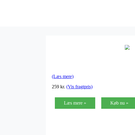
(Læs mere)
259
kr.
(Vis fragtpris)
Læs mere »
Køb nu »