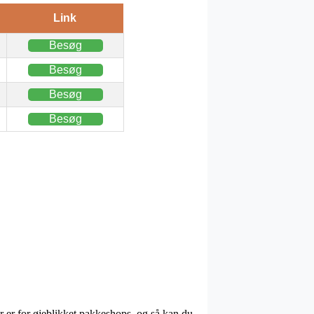
Link
Besøg
Besøg
Besøg
Besøg
r er for øjeblikket pakkeshops, og så kan du