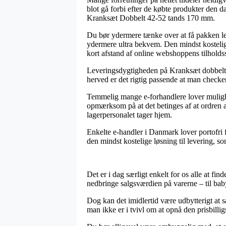
blot gå forbi efter de købte produkter den 
Kranksæt Dobbelt 42-52 tands 170 mm.
Du bør ydermere tænke over at få pakken leve
ydermere ultra bekvem. Den mindst kostelige 
kort afstand af online webshoppens tilholds
Leveringsdygtigheden på Kranksæt dobbelt B
herved er det rigtig passende at man check
Temmelig mange e-forhandlere lover muligh
opmærksom på at det betinges af at ordren af
lagerpersonalet tager hjem.
Enkelte e-handler i Danmark lover portofri 
den mindst kostelige løsning til levering, so
Det er i dag særligt enkelt for os alle at fi
nedbringe salgsværdien på varerne – til bab
Dog kan det imidlertid være udbytterigt at
man ikke er i tvivl om at opnå den prisbilligs