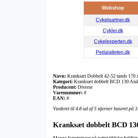
Webshop
Cykelpartner.dk
Cykler.dk
Cykelexperten.dk
Pedalatleten.dk
Navn:
Kranksæt Dobbelt 42-52 tands 170
Kategori:
Kranksæt dobbelt BCD 130 And
Producent:
Diverse
Varenummer:
#
EAN:
#
Vurderet til
4.8
ud af 5 stjerner baseret på
3
Kranksæt dobbelt BCD 130
Mange forretninger på nettet tildeler heldi