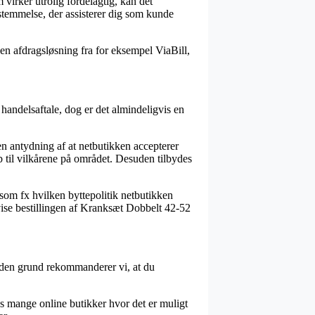
virker utrolig fordelagtig, kan det
estemmelse, der assisterer dig som kunde
en afdragsløsning fra for eksempel ViaBill,
andelsaftale, dog er det almindeligvis en
en antydning af at netbutikken accepterer
 til vilkårene på området. Desuden tilbydes
som fx hvilken byttepolitik netbutikken
evise bestillingen af Kranksæt Dobbelt 42-52
f den grund rekommanderer vi, at du
es mange online butikker hvor det er muligt