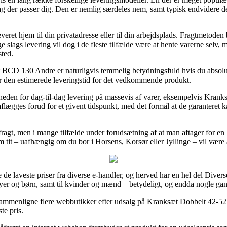
dag der passer dig. Den er nemlig særdeles nem, samt typisk endvidere de
ret hjem til din privatadresse eller til din arbejdsplads. Fragtmetoden
slags levering vil dog i de fleste tilfælde være at hente varerne selv, m
sted.
CD 130 Andre er naturligvis temmelig betydningsfuld hvis du absolut 
er den estimerede leveringstid for det vedkommende produkt.
eden for dag-til-dag levering på massevis af varer, eksempelvis Kra
lægges forud for et givent tidspunkt, med det formål at de garanteret kan
fragt, men i mange tilfælde under forudsætning af at man aftager for en
m tit – uafhængig om du bor i Horsens, Korsør eller Jyllinge – vil være a
nde de laveste priser fra diverse e-handler, og herved har en hel del Dive
yer og børn, samt til kvinder og mænd – betydeligt, og endda nogle gange
 sammenligne flere webbutikker efter udsalg på Kranksæt Dobbelt 42-52
te pris.