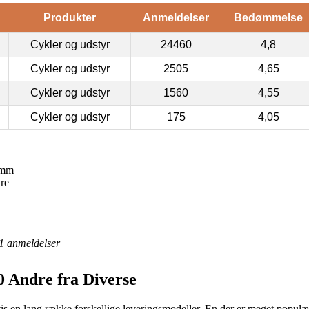
Produkter
Anmeldelser
Bedømmelse
Cykler og udstyr
24460
4,8
Cykler og udstyr
2505
4,65
Cykler og udstyr
1560
4,55
Cykler og udstyr
175
4,05
 mm
re
1
anmeldelser
 Andre fra Diverse
gvis en lang række forskellige leveringsmodeller. En der er meget populæ