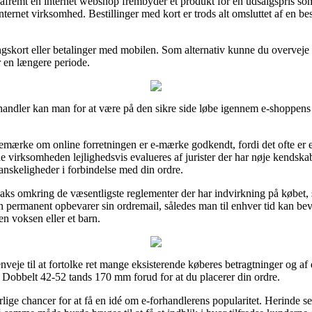
fremt en internet webshop frembyder et produkt for en udsalgspris som 
ternet virksomhed. Bestillinger med kort er trods alt omsluttet af en b
gskort eller betalinger med mobilen. Som alternativ kunne du overveje 
er en længere periode.
andler kan man for at være på den sikre side løbe igennem e-shoppens h
 bemærke om online forretningen er e-mærke godkendt, fordi det ofte er 
 virksomheden lejlighedsvis evalueres af jurister der har nøje kendskab
 vanskeligheder i forbindelse med din ordre.
aks omkring de væsentligste reglementer der har indvirkning på købet, 
man permanent opbevarer sin ordremail, således man til enhver tid kan b
n voksen eller et barn.
enveje til at fortolke ret mange eksisterende køberes betragtninger og a
Dobbelt 42-52 tands 170 mm forud for at du placerer din ordre.
ige chancer for at få en idé om e-forhandlerens popularitet. Herinde s