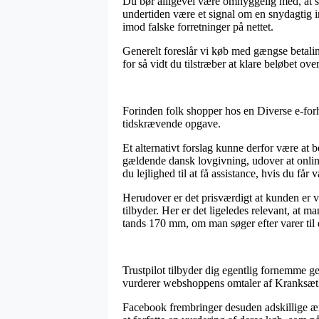
Du bør alligevel være omhyggelig med, at så
undertiden være et signal om en snydagtig in
imod falske forretninger på nettet.
Generelt foreslår vi køb med gængse betalin
for så vidt du tilstræber at klare beløbet ov
Forinden folk shopper hos en Diverse e-forh
tidskrævende opgave.
Et alternativt forslag kunne derfor være at
gældende dansk lovgivning, udover at online
du lejlighed til at få assistance, hvis du får
Herudover er det prisværdigt at kunden er v
tilbyder. Her er det ligeledes relevant, at 
tands 170 mm, om man søger efter varer til e
Trustpilot tilbyder dig egentlig fornemme g
vurderer webshoppens omtaler af Kranksæt 
Facebook frembringer desuden adskillige ærl