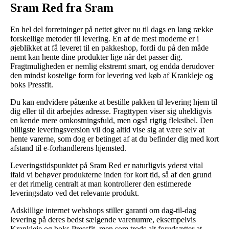
Sram Red fra Sram
En hel del forretninger på nettet giver nu til dags en lang række
forskellige metoder til levering. En af de mest moderne er i
øjeblikket at få leveret til en pakkeshop, fordi du på den måde
nemt kan hente dine produkter lige når det passer dig.
Fragtmuligheden er nemlig ekstremt smart, og endda derudover
den mindst kostelige form for levering ved køb af Krankleje og
boks Pressfit.
Du kan endvidere påtænke at bestille pakken til levering hjem til
dig eller til dit arbejdes adresse. Fragttypen viser sig uheldigvis
en kende mere omkostningsfuld, men også rigtig fleksibel. Den
billigste leveringsversion vil dog altid vise sig at være selv at
hente varerne, som dog er betinget af at du befinder dig med kort
afstand til e-forhandlerens hjemsted.
Leveringstidspunktet på Sram Red er naturligvis yderst vital
ifald vi behøver produkterne inden for kort tid, så af den grund
er det rimelig centralt at man kontrollerer den estimerede
leveringsdato ved det relevante produkt.
Adskillige internet webshops stiller garanti om dag-til-dag
levering på deres bedst sælgende varenumre, eksempelvis
Krankleje og boks Pressfit, men som trods alt forudsætter at