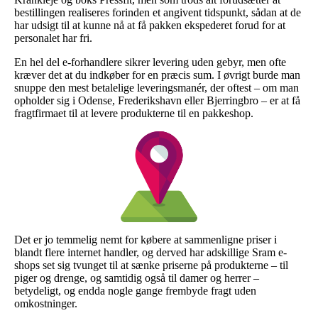
bestillingen realiseres forinden et angivent tidspunkt, sådan at de
har udsigt til at kunne nå at få pakken ekspederet forud for at
personalet har fri.
En hel del e-forhandlere sikrer levering uden gebyr, men ofte
kræver det at du indkøber for en præcis sum. I øvrigt burde man
snuppe den mest betalelige leveringsmanér, der oftest – om man
opholder sig i Odense, Frederikshavn eller Bjerringbro – er at få
fragtfirmaet til at levere produkterne til en pakkeshop.
Det er jo temmelig nemt for købere at sammenligne priser i
blandt flere internet handler, og derved har adskillige Sram e-
shops set sig tvunget til at sænke priserne på produkterne – til
piger og drenge, og samtidig også til damer og herrer –
betydeligt, og endda nogle gange frembyde fragt uden
omkostninger.