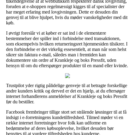
tilkendegivelse af at webbutikken respekterer dansk lovgivning,
foruden at e-shoppen regelmæssigt kigges til af specialister der
har meget erfaring med lovgivningen. Dette er desuden din
genvej til at blive hjulpet, hvis du møder vanskeligheder med dit
køb.
I øvrigt foreslår vi at køber er sat ind i de elementære
bestemmelser der spiller ind i forbindelse med transaktionen,
som eksempelvis hvilken returneringsret hjemmesiden tilsikrer. I
den forbindelse er det virkelig essesentielt, at man når som helst
sikrer sin faktura e-mail, således man i fremtiden kan
dokumentere sin ordre af Krankleje og boks Pressfit, uden
hensyn til om du efterspørger produkter til en mand eller kvinde.
Trustpilot yder rigtig pålidelige genveje til at betragte forskellige
andre kunders kritik og derved er det en hjælp, at du eftersøger
internet forhandlerens anmeldelser af Krankleje og boks Pressfit
før du bestiller.
Facebook frembringer tillige stort set strålende løsninger til at få
indsigt i e-forretningens kundetilfredshed. Tilmed møder vi en
række internet forretninger hvor folk kan udforme en
bedømmelse af deres købsoplevelse, hvilket desuden bør
benyttes til at vurdere tilfredsheden hos kunderne.