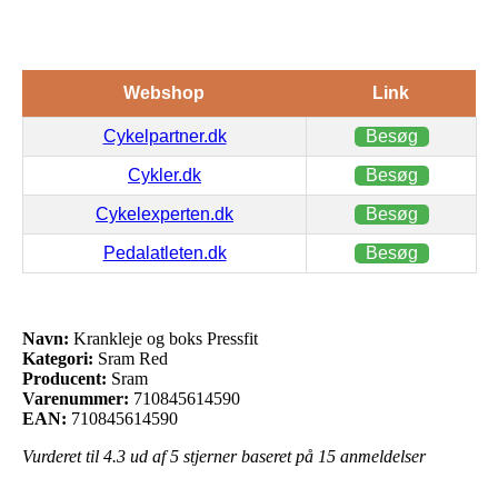
Webshop
Link
Cykelpartner.dk
Besøg
Cykler.dk
Besøg
Cykelexperten.dk
Besøg
Pedalatleten.dk
Besøg
Navn:
Krankleje og boks Pressfit
Kategori:
Sram Red
Producent:
Sram
Varenummer:
710845614590
EAN:
710845614590
Vurderet til
4.3
ud af 5 stjerner baseret på
15
anmeldelser