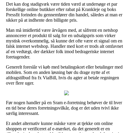
Det kan dog stadigvæk være tiden værd at undersøge et par
forskellige online butikker efter rabat på Krankleje og boks
Pressfit forinden du gennemfører din handel, således at man er
sikker på at indhente den billigste pris.
Man må imidlertid være årvågen med, at såfremt en netshop
annoncerer et produkt til salg for en udsalgspris som virker
mystisk overkommelig, så kunne det ofte være et signal om en
falsk internet webshop. Handler med kort er trods alt omfavnet
af en vedtægt, der dækker folk imod bedrageriske internet
foretagender.
Generelt foreslår vi køb med betalingskort eller betalinger med
mobilen. Som en anden løsning bør du drage nytte af et
afdragstilbud fra fx ViaBill, hvis du agter at betale regningen
over flere uger.
Før nogen handler på en Sram e-forretning behøver de til hver
en tid bese deres forretningsvilkår, dog er det uden tvivl ikke
særlig interessant.
Et andet alternativ kunne måske være at tjekke om online
shoppen er verificeret af e-mærket, da det generelt er en