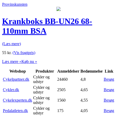
Provinskunsten
Krankboks BB-UN26 68-
110mm BSA
(Læs mere)
55
kr.
(Vis fragtpris)
Læs mere »
Køb nu »
Webshop
Produkter
Anmeldelser
Bedømmelse
Link
Cykler og
Cykelpartner.dk
24460
4,8
Besøg
udstyr
Cykler og
Cykler.dk
2505
4,65
Besøg
udstyr
Cykler og
Cykelexperten.dk
1560
4,55
Besøg
udstyr
Cykler og
Pedalatleten.dk
175
4,05
Besøg
udstyr