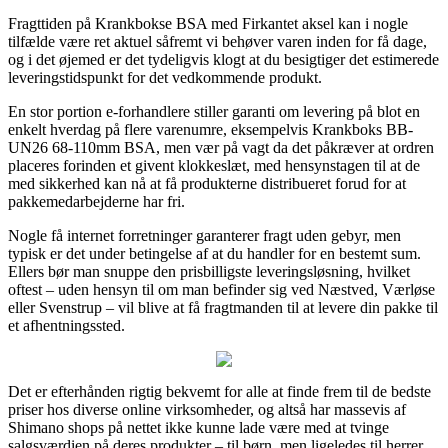
Fragttiden på Krankbokse BSA med Firkantet aksel kan i nogle
tilfælde være ret aktuel såfremt vi behøver varen inden for få dage,
og i det øjemed er det tydeligvis klogt at du besigtiger det estimerede
leveringstidspunkt for det vedkommende produkt.
En stor portion e-forhandlere stiller garanti om levering på blot en
enkelt hverdag på flere varenumre, eksempelvis Krankboks BB-
UN26 68-110mm BSA, men vær på vagt da det påkræver at ordren
placeres forinden et givent klokkeslæt, med hensynstagen til at de
med sikkerhed kan nå at få produkterne distribueret forud for at
pakkemedarbejderne har fri.
Nogle få internet forretninger garanterer fragt uden gebyr, men
typisk er det under betingelse af at du handler for en bestemt sum.
Ellers bør man snuppe den prisbilligste leveringsløsning, hvilket
oftest – uden hensyn til om man befinder sig ved Næstved, Værløse
eller Svenstrup – vil blive at få fragtmanden til at levere din pakke til
et afhentningssted.
Det er efterhånden rigtig bekvemt for alle at finde frem til de bedste
priser hos diverse online virksomheder, og altså har massevis af
Shimano shops på nettet ikke kunne lade være med at tvinge
salgsværdien på deres produkter – til børn, men ligeledes til herrer