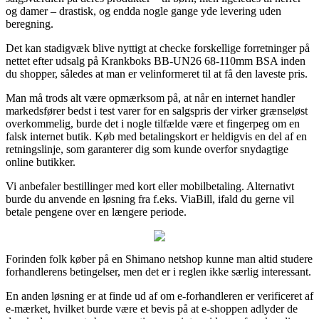
og damer – drastisk, og endda nogle gange yde levering uden
beregning.
Det kan stadigvæk blive nyttigt at checke forskellige forretninger på
nettet efter udsalg på Krankboks BB-UN26 68-110mm BSA inden
du shopper, således at man er velinformeret til at få den laveste pris.
Man må trods alt være opmærksom på, at når en internet handler
markedsfører bedst i test varer for en salgspris der virker grænseløst
overkommelig, burde det i nogle tilfælde være et fingerpeg om en
falsk internet butik. Køb med betalingskort er heldigvis en del af en
retningslinje, som garanterer dig som kunde overfor snydagtige
online butikker.
Vi anbefaler bestillinger med kort eller mobilbetaling. Alternativt
burde du anvende en løsning fra f.eks. ViaBill, ifald du gerne vil
betale pengene over en længere periode.
Forinden folk køber på en Shimano netshop kunne man altid studere
forhandlerens betingelser, men det er i reglen ikke særlig interessant.
En anden løsning er at finde ud af om e-forhandleren er verificeret af
e-mærket, hvilket burde være et bevis på at e-shoppen adlyder de