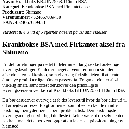
Navn:
Krankboks BB-UN26 68-110mm BSA
Kategori:
Krankbokse BSA med Firkantet aksel
Producent:
Shimano
Varenummer:
4524667089438
EAN:
4524667089438
Vurderet til
4.3
ud af 5 stjerner baseret på
18
anmeldelser
Krankbokse BSA med Firkantet aksel fra
Shimano
En del forretninger på nettet tildeler nu en lang række forskellige
leveringsløsninger. En der er meget anvendt er nu om stunder at
afsende til en pakkeshop, som giver dig fleksibiliteten til at hente
dine nye produkter lige når det passer dig. Fragtmetoden er altså
virkelig smart, samt oftest derudover den prisbilligste
leveringsversion ved køb af Krankboks BB-UN26 68-110mm BSA.
Du bør derudover overveje at få det leveret til hvor du bor eller ud til
dit arbejdes adresse. Fragtformen er som oftest en kende mindre
prisbillig, men ydermere super uproblematisk. Den prisbilligste
leveringsmulighed vil dog i de fleste tilfælde være at du selv henter
pakken, men dette nødvendiggør at du lever tæt på e-forretningens
hjemsted.