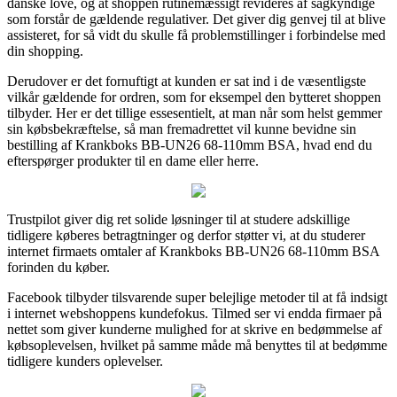
danske love, og at shoppen rutinemæssigt revideres af sagkyndige
som forstår de gældende regulativer. Det giver dig genvej til at blive
assisteret, for så vidt du skulle få problemstillinger i forbindelse med
din shopping.
Derudover er det fornuftigt at kunden er sat ind i de væsentligste
vilkår gældende for ordren, som for eksempel den bytteret shoppen
tilbyder. Her er det tillige essesentielt, at man når som helst gemmer
sin købsbekræftelse, så man fremadrettet vil kunne bevidne sin
bestilling af Krankboks BB-UN26 68-110mm BSA, hvad end du
efterspørger produkter til en dame eller herre.
Trustpilot giver dig ret solide løsninger til at studere adskillige
tidligere køberes betragtninger og derfor støtter vi, at du studerer
internet firmaets omtaler af Krankboks BB-UN26 68-110mm BSA
forinden du køber.
Facebook tilbyder tilsvarende super belejlige metoder til at få indsigt
i internet webshoppens kundefokus. Tilmed ser vi endda firmaer på
nettet som giver kunderne mulighed for at skrive en bedømmelse af
købsoplevelsen, hvilket på samme måde må benyttes til at bedømme
tidligere kunders oplevelser.