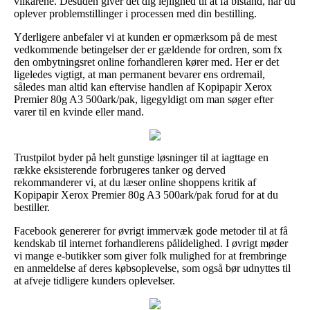
vilkårene. Desuden giver det dig lejlighed til at få bistand, når du
oplever problemstillinger i processen med din bestilling.
Yderligere anbefaler vi at kunden er opmærksom på de mest
vedkommende betingelser der er gældende for ordren, som fx
den ombytningsret online forhandleren kører med. Her er det
ligeledes vigtigt, at man permanent bevarer ens ordremail,
således man altid kan eftervise handlen af Kopipapir Xerox
Premier 80g A3 500ark/pak, ligegyldigt om man søger efter
varer til en kvinde eller mand.
Trustpilot byder på helt gunstige løsninger til at iagttage en
række eksisterende forbrugeres tanker og derved
rekommanderer vi, at du læser online shoppens kritik af
Kopipapir Xerox Premier 80g A3 500ark/pak forud for at du
bestiller.
Facebook genererer for øvrigt immervæk gode metoder til at få
kendskab til internet forhandlerens pålidelighed. I øvrigt møder
vi mange e-butikker som giver folk mulighed for at frembringe
en anmeldelse af deres købsoplevelse, som også bør udnyttes til
at afveje tidligere kunders oplevelser.