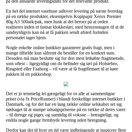
på den anslåede leveringsdato for det relevante produkt.
En hel del internet varehuse udlover levering på næste hverdag
på en række produkter, eksempelvis Kopipapir Xerox Premier
80g A3 500ark/pak, men husk at det beroer på at orden
realiseres inden et fastsat klokkeslæt, med hensynstagen til at de
sandsynligvis kan nå at få pakken sendt afsted forinden
personalet tager hjem.
Nogle enkelte online butikker garanterer gratis fragt, men i
mange tilfælde kun såfremt du bestiller for en konkret sum.
Desuden må man beslutte sig for den mest letkøbte fragtmetode,
som oftest – ligegyldigt om du befinder sig tæt på Holstebro,
Ringsted eller Faaborg – vil være at få fragtfirmaet til at køre
pakken til en pakkeshop.
Det er jo temmelig let gængeligt for os alle at sammenligne
priser (via fx PriceRunner) i blandt forskellige internet butikker i
Danmark, og for det har en lang række online selskaber set sig
nødsaget til at stampe udsalgspriserne på en række af deres varer
– til drenge og piger, og samtidig til voksne – betragteligt, og
endda nogle gange frembyde levering uden beregning.
Derfor kan det til hver en tid være indbringende at inspicere flere