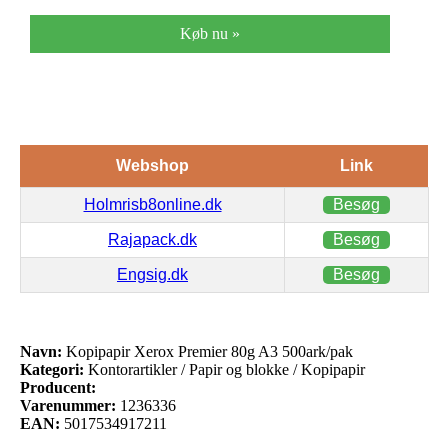
Køb nu »
Webshop
Link
Holmrisb8online.dk
Besøg
Rajapack.dk
Besøg
Engsig.dk
Besøg
Navn:
Kopipapir Xerox Premier 80g A3 500ark/pak
Kategori:
Kontorartikler / Papir og blokke / Kopipapir
Producent:
Varenummer:
1236336
EAN:
5017534917211