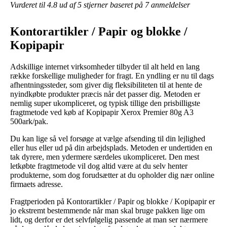
Vurderet til
4.8
ud af 5 stjerner baseret på
7
anmeldelser
Kontorartikler / Papir og blokke /
Kopipapir
Adskillige internet virksomheder tilbyder til alt held en lang
række forskellige muligheder for fragt. En yndling er nu til dags
afhentningssteder, som giver dig fleksibiliteten til at hente de
nyindkøbte produkter præcis når det passer dig. Metoden er
nemlig super ukompliceret, og typisk tillige den prisbilligste
fragtmetode ved køb af Kopipapir Xerox Premier 80g A3
500ark/pak.
Du kan lige så vel forsøge at vælge afsending til din lejlighed
eller hus eller ud på din arbejdsplads. Metoden er undertiden en
tak dyrere, men ydermere særdeles ukompliceret. Den mest
letkøbte fragtmetode vil dog altid være at du selv henter
produkterne, som dog forudsætter at du opholder dig nær online
firmaets adresse.
Fragtperioden på Kontorartikler / Papir og blokke / Kopipapir er
jo ekstremt bestemmende når man skal bruge pakken lige om
lidt, og derfor er det selvfølgelig passende at man ser nærmere