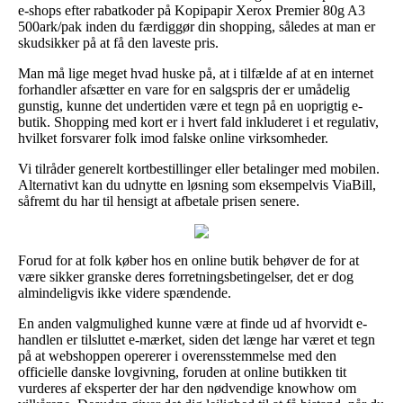
e-shops efter rabatkoder på Kopipapir Xerox Premier 80g A3
500ark/pak inden du færdiggør din shopping, således at man er
skudsikker på at få den laveste pris.
Man må lige meget hvad huske på, at i tilfælde af at en internet
forhandler afsætter en vare for en salgspris der er umådelig
gunstig, kunne det undertiden være et tegn på en uoprigtig e-
butik. Shopping med kort er i hvert fald inkluderet i et regulativ,
hvilket forsvarer folk imod falske online virksomheder.
Vi tilråder generelt kortbestillinger eller betalinger med mobilen.
Alternativt kan du udnytte en løsning som eksempelvis ViaBill,
såfremt du har til hensigt at afbetale prisen senere.
Forud for at folk køber hos en online butik behøver de for at
være sikker granske deres forretningsbetingelser, det er dog
almindeligvis ikke videre spændende.
En anden valgmulighed kunne være at finde ud af hvorvidt e-
handlen er tilsluttet e-mærket, siden det længe har været et tegn
på at webshoppen opererer i overensstemmelse med den
officielle danske lovgivning, foruden at online butikken tit
vurderes af eksperter der har den nødvendige knowhow om