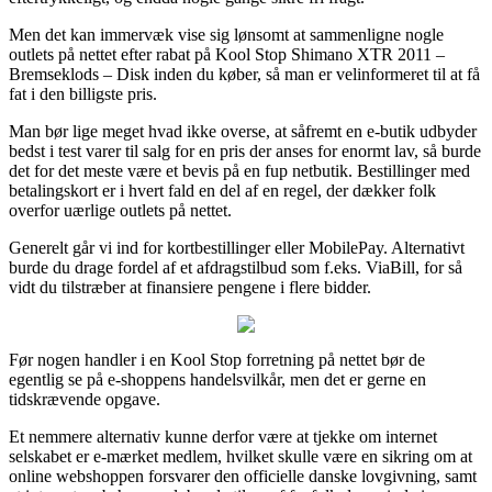
Men det kan immervæk vise sig lønsomt at sammenligne nogle
outlets på nettet efter rabat på Kool Stop Shimano XTR 2011 –
Bremseklods – Disk inden du køber, så man er velinformeret til at få
fat i den billigste pris.
Man bør lige meget hvad ikke overse, at såfremt en e-butik udbyder
bedst i test varer til salg for en pris der anses for enormt lav, så burde
det for det meste være et bevis på en fup netbutik. Bestillinger med
betalingskort er i hvert fald en del af en regel, der dækker folk
overfor uærlige outlets på nettet.
Generelt går vi ind for kortbestillinger eller MobilePay. Alternativt
burde du drage fordel af et afdragstilbud som f.eks. ViaBill, for så
vidt du tilstræber at finansiere pengene i flere bidder.
Før nogen handler i en Kool Stop forretning på nettet bør de
egentlig se på e-shoppens handelsvilkår, men det er gerne en
tidskrævende opgave.
Et nemmere alternativ kunne derfor være at tjekke om internet
selskabet er e-mærket medlem, hvilket skulle være en sikring om at
online webshoppen forsvarer den officielle danske lovgivning, samt