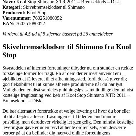
Navn:
Kool Stop Shimano XTR 2011 – Bremseklods – Disk
Kategori:
Skivebremseklodser til Shimano
Producent:
Kool Stop
Varenummer:
760251080052
EAN:
760251080052
Vurderet til
4.5
ud af 5 stjerner baseret på
36
anmeldelser
Skivebremseklodser til Shimano fra Kool
Stop
Størstedelen af internet forretninger tilbyder nu om stunder en række
forskellige former for fragt. En af dem der er mest anvendt er i
øjeblikket at få leveret til et afhentningssted, fordi det så giver dig
god fleksibilitet til at kunne afhente produkterne når du har lyst.
Muligheden er altså særdeles gnidningsløs, samt tit tillige den mindst
kostelige fragtløsning ved køb af Kool Stop Shimano XTR 2011 –
Bremseklods – Disk.
Du bør alternativt foretrække at vælge levering til hvor du bor eller
til dit arbejdes adresse. Løsningen er til tider en tand mindre
prisbillig, men derudover virkelig let gængelig. Den mindst kostelige
leveringsudgave er uden tvivl at hente ordren selv, som desværre
beroer på at du befinder dig nærved online forretningens