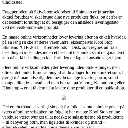
tilholdssted.
Fragtperioden på Skivebremseklodser til Shimano er jo særligt
aktuel forudsat vi skal bruge dine nye produkter fluks, og derfor er
det bestemt fornuftigt at du besigtiger den anslåede leveringsdato
ved det vedkommende produkt.
En masse online virksomheder lover levering efter en enkelt hverdag
på en lang række af deres varenumre, eksempelvis Kool Stop
Shimano XTR 2011 – Bremseklods – Disk, som regnes ud fra at
bestillingen indsendes inden et bestemt tidspunkt, så at de garanteret
kan nå at få bestillingen klar forinden de logistikansatte tager hjem.
Flere online virksomheder yder levering uden omkostninger, men
ofte er det under forudsætning af at du aftager for en konkret sum. I
øvrigt må man udse dig den mest betalelige leveringsform, som i
mange tilfælde – hvad end man bor tæt på Viborg, Kalundborg eller
Hinnerup – er at få dem til at levere dine produkter til en pakkeshop.
Det er efterhånden særligt simpelt for folk at sammenholde priser på
tværs af online selskaber, og følgelig har mange Kool Stop online
varehuse været tvunget til at nedskære salgspriserne på produkterne
– til babyer og børn, men ligeledes til kvinder og mænd –
eftertrykkeligt, og endda nogle gange sikre fri fragt.