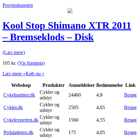
Provinskunsten
Kool Stop Shimano XTR 2011
– Bremseklods – Disk
(Læs mere)
105
kr.
(Vis fragtpris)
Læs mere »
Køb nu »
Webshop
Produkter
Anmeldelser
Bedømmelse
Link
Cykler og
Cykelpartner.dk
24460
4,8
Besøg
udstyr
Cykler og
Cykler.dk
2505
4,65
Besøg
udstyr
Cykler og
Cykelexperten.dk
1560
4,55
Besøg
udstyr
Cykler og
Pedalatleten.dk
175
4,05
Besøg
udstyr