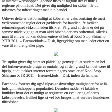
at internet webshoppen løbende tilses af fagfolk der er inde i
reglerne på området. Det giver dig mulighed for støtte, når du
udsættes for udfordringer med din handel.
Udover dette er det fornuftigt at køberen er vaks omkring de mest
vedkommende regler der er gældende for handlen, fx hvilken
returneringsret virksomheden tilsikrer. På grund af dette er det på
samme måde vigtigt, at man altid bibeholder ens ordremail, således
man til enhver tid kan dokumentere sit køb af Kool Stop Shimano
XTR 2011 – Bremseklods – Disk, ligegyldigt om man leder efter en
vare til en dreng eller pige.
Trustpilot giver dig stort set pålidelige genveje til at studere en hel
del forhenværende brugeres omtaler og af den grund kan det være til
hjælp, at du tjekker internet forretningens omtaler af Kool Stop
Shimano XTR 2011 – Bremseklods – Disk inden du handler.
Facebook forærer dig også tilpas ønskværdige muligheder for at få
indsigt i netshoppens popularitet. Desuden møder vi faktisk e-
butikker hvor det er muligt at registrere en evaluering af deres
købsoplevelse, hvilket lige så vel bør bruges til at vurdere kundernes
tilfredshed.