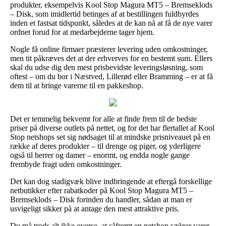
produkter, eksempelvis Kool Stop Magura MT5 – Bremseklods
– Disk, som imidlertid betinges af at bestillingen fuldbyrdes
inden et fastsat tidspunkt, således at de kan nå at få de nye varer
ordnet forud for at medarbejderne tager hjem.
Nogle få online firmaer præsterer levering uden omkostninger,
men tit påkræves det at der erhverves for en bestemt sum. Ellers
skal du udse dig den mest prisbevidste leveringsløsning, som
oftest – om du bor i Næstved, Lillerød eller Bramming – er at få
dem til at bringe varerne til en pakkeshop.
Det er temmelig bekvemt for alle at finde frem til de bedste
priser på diverse outlets på nettet, og for det har flertallet af Kool
Stop netshops set sig nødsaget til at mindske prisniveauet på en
række af deres produkter – til drenge og piger, og yderligere
også til herrer og damer – enormt, og endda nogle gange
frembyde fragt uden omkostninger.
Det kan dog stadigvæk blive indbringende at eftergå forskellige
netbutikker efter rabatkoder på Kool Stop Magura MT5 –
Bremseklods – Disk forinden du handler, sådan at man er
usvigeligt sikker på at antage den mest attraktive pris.
Du må trods alt ikke overse, at såfremt en netshop sælger varer