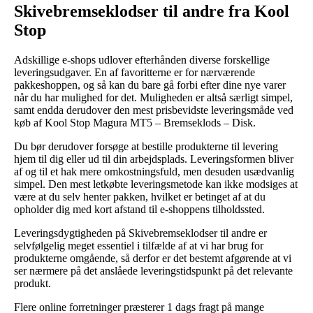
Skivebremseklodser til andre fra Kool
Stop
Adskillige e-shops udlover efterhånden diverse forskellige
leveringsudgaver. En af favoritterne er for nærværende
pakkeshoppen, og så kan du bare gå forbi efter dine nye varer
når du har mulighed for det. Muligheden er altså særligt simpel,
samt endda derudover den mest prisbevidste leveringsmåde ved
køb af Kool Stop Magura MT5 – Bremseklods – Disk.
Du bør derudover forsøge at bestille produkterne til levering
hjem til dig eller ud til din arbejdsplads. Leveringsformen bliver
af og til et hak mere omkostningsfuld, men desuden usædvanlig
simpel. Den mest letkøbte leveringsmetode kan ikke modsiges at
være at du selv henter pakken, hvilket er betinget af at du
opholder dig med kort afstand til e-shoppens tilholdssted.
Leveringsdygtigheden på Skivebremseklodser til andre er
selvfølgelig meget essentiel i tilfælde af at vi har brug for
produkterne omgående, så derfor er det bestemt afgørende at vi
ser nærmere på det anslåede leveringstidspunkt på det relevante
produkt.
Flere online forretninger præsterer 1 dags fragt på mange