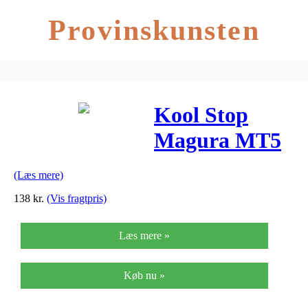
Provinskunsten
Kool Stop
Magura MT5
– Bremseklods
(Læs mere)
– Disk
138
kr.
(Vis fragtpris)
Læs mere »
Køb nu »