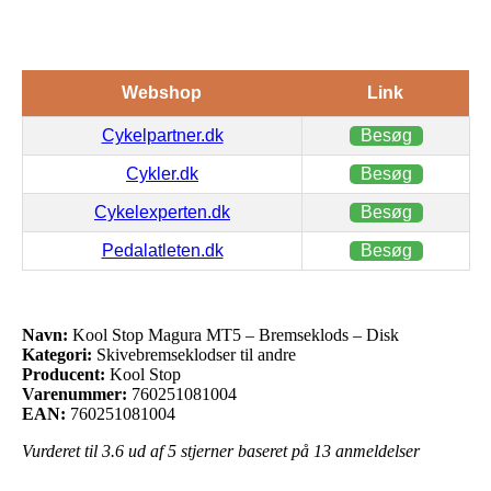
Webshop
Link
Cykelpartner.dk
Besøg
Cykler.dk
Besøg
Cykelexperten.dk
Besøg
Pedalatleten.dk
Besøg
Navn:
Kool Stop Magura MT5 – Bremseklods – Disk
Kategori:
Skivebremseklodser til andre
Producent:
Kool Stop
Varenummer:
760251081004
EAN:
760251081004
Vurderet til
3.6
ud af 5 stjerner baseret på
13
anmeldelser