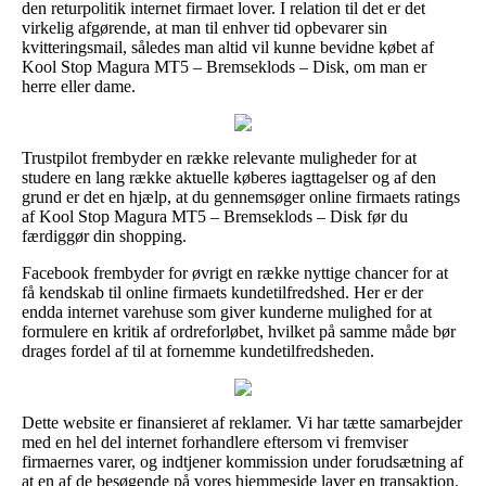
den returpolitik internet firmaet lover. I relation til det er det
virkelig afgørende, at man til enhver tid opbevarer sin
kvitteringsmail, således man altid vil kunne bevidne købet af
Kool Stop Magura MT5 – Bremseklods – Disk, om man er
herre eller dame.
Trustpilot frembyder en række relevante muligheder for at
studere en lang række aktuelle køberes iagttagelser og af den
grund er det en hjælp, at du gennemsøger online firmaets ratings
af Kool Stop Magura MT5 – Bremseklods – Disk før du
færdiggør din shopping.
Facebook frembyder for øvrigt en række nyttige chancer for at
få kendskab til online firmaets kundetilfredshed. Her er der
endda internet varehuse som giver kunderne mulighed for at
formulere en kritik af ordreforløbet, hvilket på samme måde bør
drages fordel af til at fornemme kundetilfredsheden.
Dette website er finansieret af reklamer. Vi har tætte samarbejder
med en hel del internet forhandlere eftersom vi fremviser
firmaernes varer, og indtjener kommission under forudsætning af
at en af de besøgende på vores hjemmeside laver en transaktion.