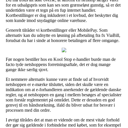
for en udsalgspris som kan ses som grænseløst gunstig, så er det
undertiden være et tegn på en fup internet handler.
Kortbestillinger er dog inkluderet i et lovbud, der beskytter dig
som kunde imod snydagtige online varehuse.
Generelt tilråder vi kortbestillinger eller MobilePay. Som
alternativ kan du udnytte en løsning på afbetaling fra fx ViaBill,
forudsat du har i sinde at honorere betalingen af flere omgange.
Før nogen bestiller hos en Kool Stop e-handler burde man de
facto tyde netshoppens forretningsaftale, det er dog mange
gange ikke særlig sjovt.
Et nemmere alternativ kunne være at finde ud af hvorvidt
netshoppen er e-mærke tilsluttet, siden det skulle være en
indikation om at e-forhandleren anerkender de gældende danske
regler, og at netshoppen en gang i mellem besøges af specialister
som forstår reglementet på området. Dette er desuden en god
genvej til en håndsrækning, ifald du bliver udsat for besvær i
processen med din ordre.
I øvrigt tilrådes det at man er vidende om de mest vitale forhold
der gør sig gældende i forbindelse med købet, som for eksempel