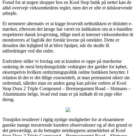
Forud for at nogen shopper hos en Kool Stop butik på nettet kan de
altid overveje virksomhedens regler, men det er ofte et tidskrævende
arbejde.
Et nemmere alternativ er at kigge hvorvidt netbutikken er tilsluttet e-
mærket, eftersom det længe har været en indikation om at e-handlen
respekterer dansk lovgivning, tillige med at internet virksomheden tit
monitoreres af fagfolk der forstår lovene på området. Dette er
desuden din lejlighed til at blive hjulpet, når du skulle få
udfordringer ved din ordre.
Endvidere stiller vi forslag om at kunden er oppe på mærkerne
omkring de mest betydningsfulde vedtægter der gælder for købet,
eksempelvis hvilken ombytningspolitik online butikken benytter. I
relation til det er det tillige essesentielt, at man permanent sikrer sin
ordremail, således man en anden gang kan påvise ordren af Kool
Stop Dura 2 Triple Compound – Bremsegummi Road – Shimano –
Aluminiums fælge, hvad end man er på indkøb til en pige eller
dreng.
Trustpilot resulterer i rigtig nyttige muligheder for at eksaminere
ganske mange nuværende kunders observationer og af den grund er
det prisværdigt, at du betragter netshoppens anmeldelser af Kool
Stop Dura 2 Triple Compound – Bremsegummi Road – Shimano –