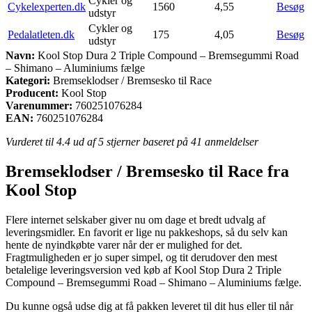
Cykler og
Cykelexperten.dk
1560
4,55
Besøg
udstyr
Cykler og
Pedalatleten.dk
175
4,05
Besøg
udstyr
Navn:
Kool Stop Dura 2 Triple Compound – Bremsegummi Road
– Shimano – Aluminiums fælge
Kategori:
Bremseklodser / Bremsesko til Race
Producent:
Kool Stop
Varenummer:
760251076284
EAN:
760251076284
Vurderet til
4.4
ud af 5 stjerner baseret på
41
anmeldelser
Bremseklodser / Bremsesko til Race fra
Kool Stop
Flere internet selskaber giver nu om dage et bredt udvalg af
leveringsmidler. En favorit er lige nu pakkeshops, så du selv kan
hente de nyindkøbte varer når der er mulighed for det.
Fragtmuligheden er jo super simpel, og tit derudover den mest
betalelige leveringsversion ved køb af Kool Stop Dura 2 Triple
Compound – Bremsegummi Road – Shimano – Aluminiums fælge.
Du kunne også udse dig at få pakken leveret til dit hus eller til når