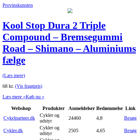
Provinskunsten
Kool Stop Dura 2 Triple
Compound – Bremsegummi
Road – Shimano – Aluminiums
fælge
(Læs mere)
68
kr.
(Vis fragtpris)
Læs mere »
Køb nu »
Webshop
Produkter
Anmeldelser
Bedømmelse
Link
Cykler og
Cykelpartner.dk
24460
4,8
Besøg
udstyr
Cykler og
Cykler.dk
2505
4,65
Besøg
udstyr