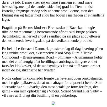
du er på job. Denne viser sig en gang i mellem en tand mere
bekostelig, men på den anden side i høj grad let. Den mindst
kostelige fragttype er dog selv at hente produkterne, men den
løsning står og falder med at du har bopæl i nærheden af e-handlens
lager.
Fragttiden på Bremseklodser / Bremsesko til Race kan i nogle
tilfælde være temmelig bestemmende når du skal bruge pakken
øjeblikkeligt, så herved er det i sandhed på sin plads at du efterser
den estimerede leveringsdato på det vedkommende produkt.
En hel del e-firmaer i Danmark præsterer dag-til-dag levering på en
lang række produkter, eksempelvis Kool Stop Dura 2 Triple
Compound – Bremsegummi Road – Shimano – Aluminiums fælge,
men det er afhængig af at bestillingen anbringes tidligere end et
fastslået klokkeslæt, så de sandsynligvis kan nå at få varen ordnet
inden de logistikansatte har fyraften.
Nogle online virksomheder frembyder levering uden omkostninger,
men i reglen påkræves det at man aftager for et præcist beløb. Som
alternativ bør du udvælge den mest betalelige form for fragt, der
gerne – om man opholder sig i Viborg, Solrød Strand eller Sæby –
vil være at få bragt din bestilling til en pakkeshop.