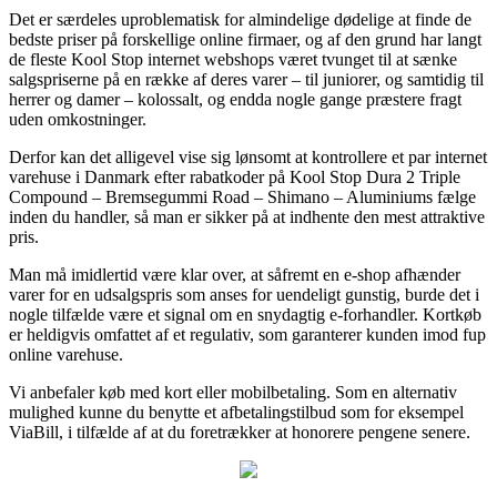
Det er særdeles uproblematisk for almindelige dødelige at finde de
bedste priser på forskellige online firmaer, og af den grund har langt
de fleste Kool Stop internet webshops været tvunget til at sænke
salgspriserne på en række af deres varer – til juniorer, og samtidig til
herrer og damer – kolossalt, og endda nogle gange præstere fragt
uden omkostninger.
Derfor kan det alligevel vise sig lønsomt at kontrollere et par internet
varehuse i Danmark efter rabatkoder på Kool Stop Dura 2 Triple
Compound – Bremsegummi Road – Shimano – Aluminiums fælge
inden du handler, så man er sikker på at indhente den mest attraktive
pris.
Man må imidlertid være klar over, at såfremt en e-shop afhænder
varer for en udsalgspris som anses for uendeligt gunstig, burde det i
nogle tilfælde være et signal om en snydagtig e-forhandler. Kortkøb
er heldigvis omfattet af et regulativ, som garanterer kunden imod fup
online varehuse.
Vi anbefaler køb med kort eller mobilbetaling. Som en alternativ
mulighed kunne du benytte et afbetalingstilbud som for eksempel
ViaBill, i tilfælde af at du foretrækker at honorere pengene senere.