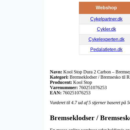
Webshop
Cykelpartner.dk
Cykler.dk
Cykelexperten.dk
Pedalatleten.dk
Navn:
Kool Stop Dura 2 Carbon – Bremse
Kategori:
Bremseklodser / Bremsesko til R
Producent:
Kool Stop
Varenummer:
760251076253
EAN:
760251076253
Vurderet til
4.7
ud af 5 stjerner baseret på
5
Bremseklodser / Bremsesko