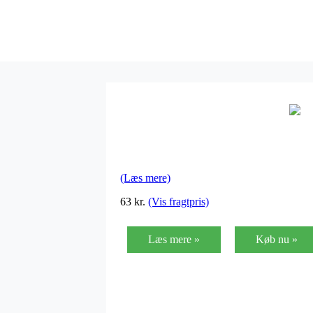
(Læs mere)
63
kr.
(Vis fragtpris)
Læs mere »
Køb nu »