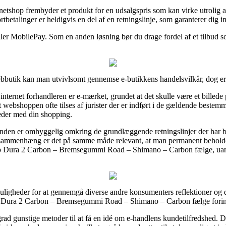
netshop frembyder et produkt for en udsalgspris som kan virke utrolig at
betalinger er heldigvis en del af en retningslinje, som garanterer dig i
ller MobilePay. Som en anden løsning bør du drage fordel af et tilbud so
butik kan man utvivlsomt gennemse e-butikkens handelsvilkår, dog er d
internet forhandleren er e-mærket, grundet at det skulle være et billede 
et webshoppen ofte tilses af jurister der er indført i de gældende bestemm
heder med din shopping.
kunden er omhyggelig omkring de grundlæggende retningslinjer der har b
den sammenhæng er det på samme måde relevant, at man permanent beholde
op Dura 2 Carbon – Bremsegummi Road – Shimano – Carbon fælge, uanset
ligheder for at gennemgå diverse andre konsumenters reflektioner og d
op Dura 2 Carbon – Bremsegummi Road – Shimano – Carbon fælge forin
grad gunstige metoder til at få en idé om e-handlens kundetilfredshed. D