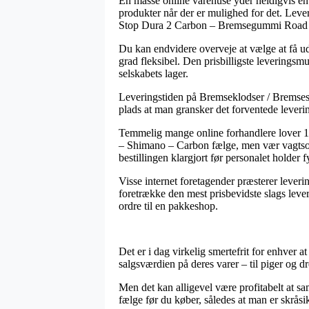
En masse online varehuse yder heldigvis en 
produkter når der er mulighed for det. Leve
Stop Dura 2 Carbon – Bremsegummi Road 
Du kan endvidere overveje at vælge at få udbr
grad fleksibel. Den prisbilligste leveringsm
selskabets lager.
Leveringstiden på Bremseklodser / Bremsesko 
plads at man gransker det forventede leve
Temmelig mange online forhandlere lover 
– Shimano – Carbon fælge, men vær vagtsom da
bestillingen klargjort før personalet holder f
Visse internet foretagender præsterer lever
foretrække den mest prisbevidste slags leve
ordre til en pakkeshop.
Det er i dag virkelig smertefrit for enhver a
salgsværdien på deres varer – til piger og 
Men det kan alligevel være profitabelt a
fælge før du køber, således at man er skråsi