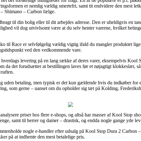
hel del forskellige muligheder for fragt. En af de populære er p.t. pakk
ringsformen er nemlig vældig smertefri, samt tit endvidere den mest let
– Shimano – Carbon fælge.
agt til din bolig eller til dit arbejdes adresse. Den er uheldigvis en ta
ulighed vil dog utvivlsomt være at du selv henter varerne, hvilket betin
til Race er selvfølgelig vældig vigtig ifald du mangler produktet lige 
ringstidspunkt ved den vedkommende vare.
1 hverdags levering på en lang række af deres varer, eksempelvis Ko
 det forudsætter at bestillingen laves før et nøjagtigt klokkeslæt, så 
yraften.
ing uden betaling, men typisk er det kun gældende hvis du indkøber for 
ring, som gerne – uanset om du opholder sig tæt på Kolding, Frederiksha
t analysere priser hos flere e-shops, og altså har masser af Kool Stop sho
drenge, samt til herrer og damer – drastisk, og endda nogle gange yde le
t sammenholde nogle e-handler efter udsalg på Kool Stop Dura 2 Carb
kker på at indhente den mest betalelige pris.