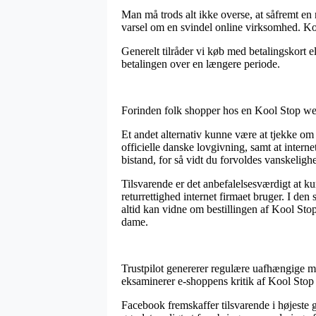
Man må trods alt ikke overse, at såfremt en 
varsel om en svindel online virksomhed. Kort
Generelt tilråder vi køb med betalingskort e
betalingen over en længere periode.
Forinden folk shopper hos en Kool Stop web
Et andet alternativ kunne være at tjekke om 
officielle danske lovgivning, samt at intern
bistand, for så vidt du forvoldes vanskelig
Tilsvarende er det anbefalelsesværdigt at 
returrettighed internet firmaet bruger. I 
altid kan vidne om bestillingen af Kool St
dame.
Trustpilot genererer regulære uafhængige mu
eksaminerer e-shoppens kritik af Kool St
Facebook fremskaffer tilsvarende i højeste 