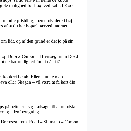
eshops, så du selv kan hente de købte
købte mulighed for fragt ved køb af Kool
nd mindre prisbillig, men endvidere i høj
ges af at du har bopæl nærved internet
om lidt, og af den grund er det jo på sin
ol Stop Dura 2 Carbon – Bremsegummi Road
at de har mulighed for at nå at få
et konkret beløb. Ellers kunne man
vn eller Skagen – vil være at få kørt din
ps på nettet set sig nødsaget til at mindske
vering uden beregning.
on – Bremsegummi Road – Shimano – Carbon